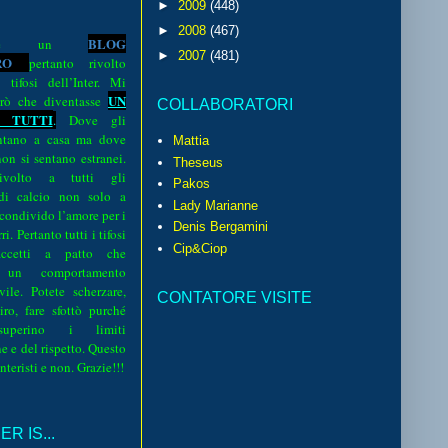
►
2009
(448)
►
2008
(467)
BLOG
o è un
►
2007
(481)
R
O
pertanto rivolto
i tifosi dell’Inter. Mi
UN
rò che diventasse
COLLABORATORI
 TUTTI
.
Dove gli
sentano a casa ma dove
Mattia
 non si sentano estranei.
Theseus
volto a tutti gli
Pakos
 di calcio non solo a
Lady Marianne
 condivido l’amore per i
Denis Bergamini
i. Pertanto tutti i tifosi
Cip&Ciop
ccetti a patto che
 un comportamento
vile. Potete scherzare,
CONTATORE VISITE
iro, fare sfottò purché
perino i limiti
e e del rispetto. Questo
interisti e non. Grazie!!!
R IS...