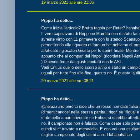
19 marzo 2021 alle ore 21:36
Pippo ha detto...
Come inizia l'articolo? Brutta tegola per l'Inter? hahah
Il vero capolavoro di Beppone Marotta non è stato far r
avreste vinto con 11 primavera con lo stanco Scansuolo
permettendo alla squadra di fare un bel richiamo di pr
affaticato i giocatori.Giusto per lo sprint finale. Mentre
appunto che ai compari del Napoli (ricordate Napoli Ata
).Dipende forse dai giusti contatti con le ASL.
Vedi Entius quello dello scorso anno è stato un campio
uguali per tutte fino alla fine, questo no. È questa la d
20 marzo 2021 alle ore 08:21
Pippo ha detto...
@nerazzurro però ci dice che un rosso non dato falsa 
(dimenticandosi nella stessa partita i rigori su Higuai
stato bello a parti invertite se Entius si sarebbe affret
no, il campionato non è falsato. Come osate solo pensa
quindi vi ci trovate a meraviglia. E con voi una esultan
miglior campionato degli ultimi anni. Hahahahahah