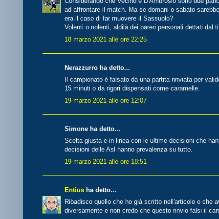
Considerando che Vecino e D'Ambrosio sono due panch
ad affrontare il match. Ma se domani o sabato sarebbero
era il caso di far muovere il Sassuolo?
Volenti o nolenti, aldilà dei pareri personali dettati dal
18 marzo 2021 alle ore 22:25
Nerazzurro ha detto...
Il campionato è falsato da una partita rinviata per va
15 minuti o da rigori dispensati come caramelle.
19 marzo 2021 alle ore 12:07
Simone ha detto...
Scelta giusta e in linea con le ultime decisioni che han
decisioni delle Asl hanno prevalenza su tutto.
19 marzo 2021 alle ore 18:51
Entius
ha detto...
Ribadisco quello che ho già scritto nell'articolo e che 
diversamente e non credo che questo rinvio falsi il ca