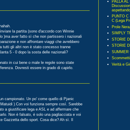
PALLA AL
Discussio
aspettando 
PUNTO C – 
C (Lega Pr
ahahah.
Prole Nera
inviare la partita (sono d'accordo con Winnie
SIMPLY T
 )ma aver fatto sì che non partissero i nazionali
STORIE D
eparazione e non affrontare viaggi che avrebbero
STORIE D
 a tutti gli altri non è stato concesso tranne
SUMMER 
lanta 5 - 0 dopo la sosta delle nazionali?
Scommetti
nato in cui bene o male le regole sono state
Verità e G
ifferenza. Dovresti essere in grado di capirlo.
un campionato. Un po' come quello di Pjanic
 e Matuidi ).Con voi funziona sempre così. Sarebbe
tato a giustificare lega e ASL e ad affermare che
rlo. Non è falsato, è solo una pagliacciata e voi
te Gazzetta dello sport. Cosa dice? Ah sì. Il