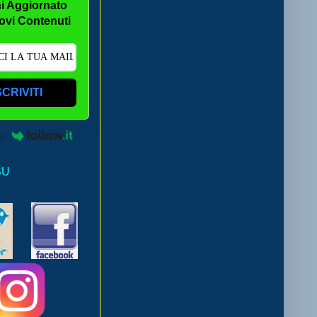
i Aggiornato
ovi Contenuti
SCRIVITI
by
SU