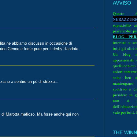
AVVISO
Quest
N
E
R
A
Z
Z
U
R
soprattutto a
piacerebbe pe
BLOG PER
interisti si 
ità ne abbiamo discusso in occasione di
tutti gli altri
ino-Genoa e forse pure per il derby d'andata.
Un blog ri
appassionati
quelli con cui
colori nerazzurr
sono ben a
iano a sentire un pò di strizza...
mantengano
sportivo e ci
prendere in g
non si su
dell’educazion
vale per tutti, 
te di Marotta mafioso. Ma forse anche qui non
THE WINNE