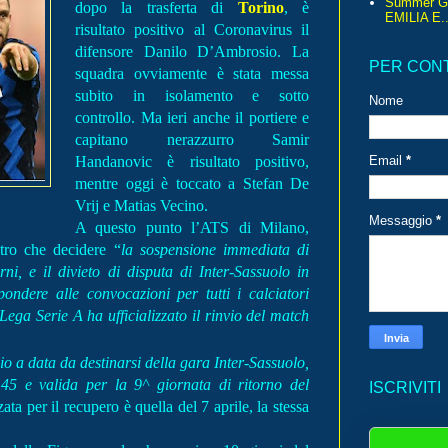
Summer G
dopo la trasferta di
Torino
, è
EMILIA E..
risultato positivo al Coronavirus il
difensore Danilo D’Ambrosio. La
PER CON
squadra ovviamente è stata messa
subito in isolamento e sotto
Nome
controllo. Ma ieri anche il portiere e
capitano nerazzurro Samir
Handanovic è risultato positivo,
Email
*
mentre oggi è toccato a Stefan De
Vrij e Matias Vecino.
Messaggio
*
A questo punto l’ATS di Milano,
ltro che decidere “
la sospensione immediata di
rni, e il divieto di disputa di Inter-Sassuolo in
ndere alle convocazioni per tutti i calciatori
Lega Serie A ha ufficializzato il rinvio del match
vio a data da destinarsi della gara Inter-Sassuolo,
5 e valida per la 9^ giornata di ritorno del
ISCRIVITI
ta per il recupero è quella del 7 aprile, la stessa