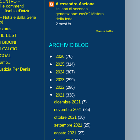
 CENTRO –
Alessandro Ascione
ni e commenti
Italiano di seconda
il fischio d’inizio
generazione: cos’è? Mistero
Notizie dalla Serie
della fede
o)
2 mesi fa
zzurra
Mostra tutto
HE BEST
I BIDONI
ARCHIVIO BLOG
I CALCIO
GOAL
►
2026
(76)
amo...
►
2025
(314)
iustizia Per Denis
►
2024
(307)
►
2023
(299)
►
2022
(296)
▼
2021
(338)
dicembre 2021
(7)
novembre 2021
(25)
ottobre 2021
(30)
settembre 2021
(25)
agosto 2021
(27)