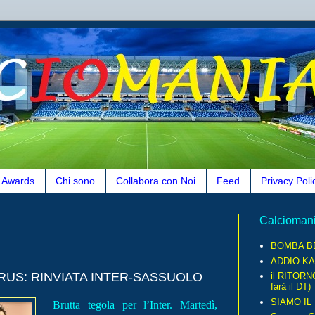
Awards
Chi sono
Collabora con Noi
Feed
Privacy Poli
Calcioman
BOMBA B
ADDIO KA
RUS: RINVIATA INTER-SASSUOLO
il RITORN
farà il DT)
SIAMO IL
Brutta tegola per l’Inter. Martedì,