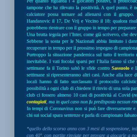
Per quanto riguarda i 4 giocatori positivi, il protoco
tampone che ha rilevato la positività. A quel punto, è n
calciatore possa tornare ad allenarsi con il gruppo.
Handanovic il 17, De Vrij e Vecino il 18: qualora risul
potrebbero rientrare con il gruppo in tempo per preparare
Una brutta tegola per l’Inter, come già scrivevo, che de
Sebbene la sosta per le Nazionali abbia limitato i danni
recuperare in tempo per il prossimo impegno di campion
Purtroppo la situazione pandemica sul tutto il territorio
inevitabile. I vati focolai sparsi per l’Italia fanno sì c
settimane fa il Torino saltò le sfide contro
Sassuolo
e L
settimane si ripresenteranno altri casi. Anche alla luce d
locali hanno di fatto surclassato il protocollo calci
possibilità a ogni club di chiedere il rinvio di una sola pa
club ci fossero almeno 10 casi di positività al Covid (
n
contagiati
, ma in quel caso non fu predisposto nessun rinv
In tempi di Coronavirus non si può fare diversamente e 
chi sui social spara sentenze e parla di campionato falsat
*quello dello scorso anno con 3 mesi di sospensione, iniz
con 40°, con partite rinviate per provare a giocarle a po