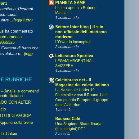
PIANETA SAMP
franz
Lettera aperta a Roberto
capitano. Resterai
Mancini...
stri cuori.
1 settimana fa
ltre...
(leggi tutto)
Settore Inter blog | Il sito
us
ha commentato
non ufficiale dell'interismo
moderno
nord america
L’Osvaldo incompiuto
99055325
2 settimane fa
i Caressa di turno che
ovalutata e...
(leggi
Letteratura Sportiva
LEGAMI ARGENTINA-
SVIZZERA
4 settimane fa
RE RUBRICHE
Calciopress.net - Il
Magazine del calcio italiano
La Nazionale Under 19
– Analisi e commenti
Femminile verso il Round 1 del
nato Italiano
Campionato Europeo: il gruppo
NDO CON ALTER
delle Azzurrine
cio
1 mese fa
TO DI CIP&CIOP
Bauscia Cafè
ppunti sulla Serie
Una Stagione Straordinaria –
(le immagini) PT 1
del Calcio
2 mesi fa