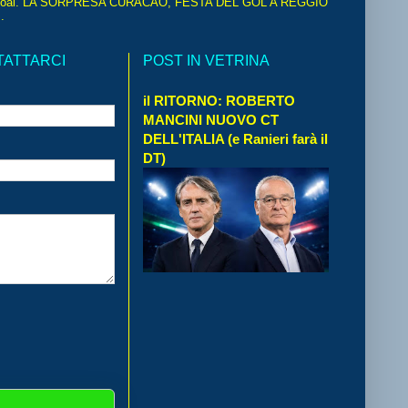
oal. LA SORPRESA CURACAO, FESTA DEL GOL A REGGIO
.
TATTARCI
POST IN VETRINA
il RITORNO: ROBERTO
MANCINI NUOVO CT
DELL'ITALIA (e Ranieri farà il
DT)