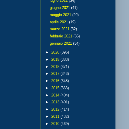
luglio 2021
(34)
giugno 2021
(41)
maggio 2021
(29)
aprile 2021
(19)
marzo 2021
(32)
febbraio 2021
(35)
gennaio 2021
(34)
►
2020
(396)
►
2019
(383)
►
2018
(371)
►
2017
(343)
►
2016
(348)
►
2015
(363)
►
2014
(404)
►
2013
(401)
►
2012
(414)
►
2011
(432)
►
2010
(469)