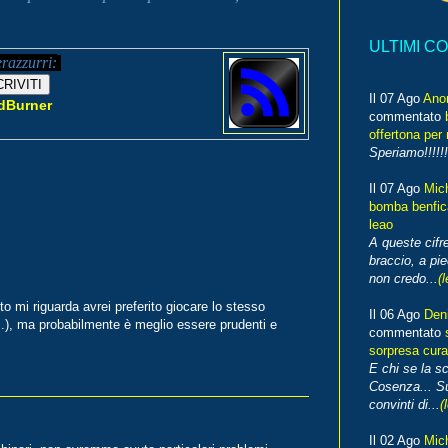
ULTIMI C
erazzurri:
Il 07 Ago
Ano
dBurner
commentato
offertona per 
Speriamo!!!!!!
Il 07 Ago
Mic
bomba benfica
leao
A queste cifre
braccio, a pie
non credo...
(l
 mi riguarda avrei preferito giocare lo stesso
Il 06 Ago
Den
.), ma probabilmente è meglio essere prudenti e
commentato
sorpresa cura
E chi se la s
Cosenza... Su
convinti di...
(
Il 02 Ago
Mic