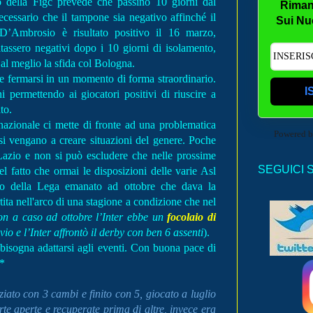
llo della Figc prevede che passino 10 giorni dal
Riman
ecessario che il tampone sia negativo affinché il
Sui Nu
 D’Ambrosio è risultato positivo il 16 marzo,
tassero negativi dopo i 10 giorni di isolamento,
 al meglio la sfida col Bologna.
ve fermarsi in un momento di forma straordinario.
I
 permettendo ai giocatori positivi di riuscire a
ato.
 nazionale ci mette di fronte ad una problematica
Powered 
he si vengano a creare situazioni del genere. Poche
azio e non si può escludere che nelle prossime
SEGUICI 
el fatto che ormai le disposizioni delle varie Asl
stico della Lega emanato ad ottobre che dava la
rtita nell'arco di una stagione a condizione che nel
on a caso ad ottobre l’Inter ebbe un
focolaio di
io e l’Inter affrontò il derby con ben 6 assenti
).
bisogna adattarsi agli eventi. Con buona pace di
o*
iato con 3 cambi e finito con 5, giocato a luglio
rte aperte e recuperate prima di altre, invece era