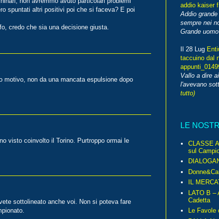
inari, non avremmo avuto particolari problemi
addio kaiser 
 spuntati altri positivi poi che si faceva? E poi
Addio grande 
sempre nei no
 tifo, credo che sia una decisione giusta.
Grande uomo o
Il 28 Lug
Enti
taccuino dal 
appunti_014
Vallo a dire a
lido motivo, non da una mancata espulsione dopo
l'avevano sott
tutto)
LE NOST
no visto coinvolto il Torino. Purtroppo ormai le
CLASSE A 
sul Campio
DIALOGA
Donne&Cal
IL MERCA
LATO B – A
Cadetta
avete sottolineato anche voi. Non si poteva fare
Le Favole 
mpionato.