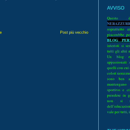
AVVISO
Quest
N
E
R
A
Z
Z
U
R
soprattutto a
e
Post più vecchio
piacerebbe pe
BLOG PER
interisti si 
tutti gli altri
Un blog ri
appassionati
quelli con cui
colori nerazzurr
sono ben a
mantengano
sportivo e ci
prendere in g
non si su
dell’educazion
vale per tutti, 