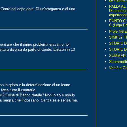
Le Favole 
PALLA AL
i Conte nel dopo gara. Di un'arroganza e di una
Discussio
aspettando 
PUNTO C – 
C (Lega Pr
Prole Nera
SIMPLY T
STORIE D
 pensare che il primo problema eravamo noi.
STORIE D
ttura diversa da parte di Conte. Eriksen in 10
SUMMER 
Scommetti
Verità e G
 la grinta e la determinazione di un leone.
tto tutto il contrario.
ori? Colpa di Babbo Natale? Non lo so e non lo
o la maglia che indossano. Senza se e senza ma.