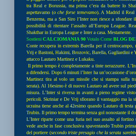
tra Real e Borussia, ma prima c’era da battere lo Sha
aspettavamo (
o che forse temevamo
). A Madrid il Real 
Benzema, ma a San Siro l’Inter non riesce a sfondare i
possibilità di ritentare l’assalto all’Europa League. 
Shakthar in Europa League e Inter a casa. Mestamente.
Sostieni
CALCIOMANIA 90
Votalo Come
BLOG DE
Conte recupera in extremis Barella per il centrocampo, m
Vrij e Bastoni, Hakimi, Brozovic, Barella, Gagliardini e
attacco Lautaro Martinez e Lukaku.
Il primo tempo è completamente a tinte nerazzurre. L’Int
a difendersi. Dopo 6 minuti l’Inter ha un’occasione d’oro
Martinez tira al volo un missile che si stampa sulla tra
serata). Al 16esimo è di nuovo Lautaro ad avere sul piede
misura. L’Inter si riversa in avanti a pieno regime vis
pericoli. Skriniar e De Vrij sfiorano il vantaggio ma la 
ucraina tiene anche al 42esimo quando Lautaro di testa
Trubin. Il primo tempo termina senza gol nonostante il d
L’Inter riparte come una furia nel suo assalto al fortin
vede anche in fase conclusiva spaventando Trubin prima di
del portiere (
secondo triste presagio che la serata sarebbe