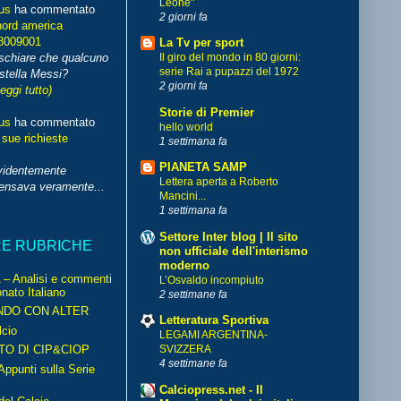
Leone"
us
ha commentato
2 giorni fa
nord america
8009001
La Tv per sport
schiare che qualcuno
Il giro del mondo in 80 giorni:
serie Rai a pupazzi del 1972
stella Messi?
2 giorni fa
leggi tutto)
Storie di Premier
us
ha commentato
hello world
 sue richieste
1 settimana fa
PIANETA SAMP
videntemente
Lettera aperta a Roberto
pensava veramente...
Mancini...
1 settimana fa
Settore Inter blog | Il sito
RE RUBRICHE
non ufficiale dell'interismo
moderno
– Analisi e commenti
L’Osvaldo incompiuto
nato Italiano
2 settimane fa
NDO CON ALTER
Letteratura Sportiva
cio
LEGAMI ARGENTINA-
TO DI CIP&CIOP
SVIZZERA
4 settimane fa
ppunti sulla Serie
Calciopress.net - Il