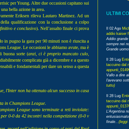
erisic per Young. Altre due occasioni capitano sui
 una bella azione in area.
ULTIMI C
ivamente Eriksen rileva Lautaro Martinez. Ad un
a della qualificazione con la conclusione a colpo
finitivo e conclusivo
). Nell’assalto finale ci prova
Il 02 Ago
Mic
addio kaiser 
Addio grande 
do in pugno la gara per 90 minuti non è riuscita a
sempre nei no
pions League. Le occasioni le abbiamo avute, ma è
Grande uomo o
di buona sorte (
anzi, ci è proprio mancato culo,
Il 28 Lug
Enti
mediabilmente complicata già a dicembre e a questo
taccuino dal 
nsabili e fondamentali per dare un senso a questa
appunti_014
Vallo a dire a
l'avevano sott
tutto)
e, l'Inter non ha ottenuto alcun successo in casa
Il 28 Lug
Enti
taccuino dal 
volta in Champions League.
appunti_013
hampions League sono terminate a reti inviolate:
L'Argentina 
per 0-0 da 42 incontri nella competizione (0-0 v
entusiasmato
finale...
(leggi 
ue, record nell’edizione in corso al pari del Real