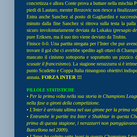
concretizza e allora Conte prova a buttare nella mischia P
piedi di Lautaro, mentre Brozovic non riesce a finalizzare
Entra anche Sanchez al posto di Gagliardini e success
minuto dalla fine Sanchez si ritrova sulla testa la pall
sicuro involontariamente deviata da Lukaku (
presagio de
pure Eriksen, ma il suo tiro viene deviato da Trubin.
Finisce 0-0. Una partita stregata per l’Inter che pur aven
trovare il gol che ci avrebbe spedito agli ottavi di Cham
mancato il cinismo sottoporta e soprattutto un pizzico 
scusate il francesismo
). La stagione nerazzurra si è irri
punto Scudetto e Coppa Italia rimangono obiettivi indispe
annata.
FORZA INTER !!!
PILLOLE STATISTICHE
• Per la prima volta nella sua storia in Champions Leagu
nella fase a gironi della competizione.
• L'Inter è arrivata ultima nel suo girone per la prima 
• Entrambe le partite tra Inter e Shakhtar in questa C
prima di questa stagione, i nerazzurri non pareggiavano 
Barcellona nel 2009).
• L'Inter ha colpito sette legni in questa Champions Leag