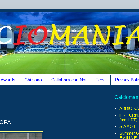
Awards
Chi sono
Collabora con Noi
Feed
Privacy Poli
Calcioman
ADDIO KA
il RITORN
farà il DT)
ROPA
SIAMO IL
Summer G
EMILIA E..