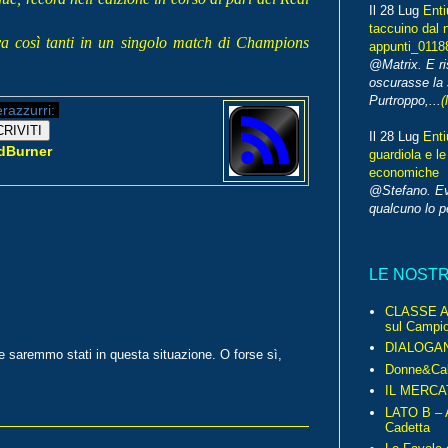
Il 28 Lug
Enti
taccuino dal 
tava così tanti in un singolo match di Champions
appunti_0118
@Matrix. E ri
oscurasse la 
Purtroppo,...
(
erazzurri:
Il 28 Lug
Enti
dBurner
guardiola e le
economiche
@Stefano. E
qualcuno lo 
LE NOST
CLASSE A 
sul Campio
DIALOGA
 saremmo stati in questa situazione. O forse sì,
Donne&Cal
IL MERCA
LATO B – A
Cadetta