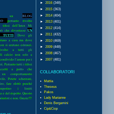
►
2016
(348)
►
2015
(363)
BLOG
►
2014
(404)
o è un
R
O
pertanto rivolto
►
2013
(401)
i tifosi dell’Inter. Mi
►
2012
(414)
UN
rò che diventasse
►
2011
(432)
 TUTTI
.
Dove gli
sentano a casa ma dove
►
2010
(469)
 non si sentano estranei.
►
2009
(448)
volto a tutti gli
►
2008
(467)
 di calcio non solo a
 condivido l’amore per i
►
2007
(481)
i. Pertanto tutti i tifosi
ccetti a patto che
COLLABORATORI
 un comportamento
vile. Potete scherzare,
Mattia
iro, fare sfottò purché
Theseus
perino i limiti
Pakos
e e del rispetto. Questo
interisti e non. Grazie!!!
Lady Marianne
Denis Bergamini
Cip&Ciop