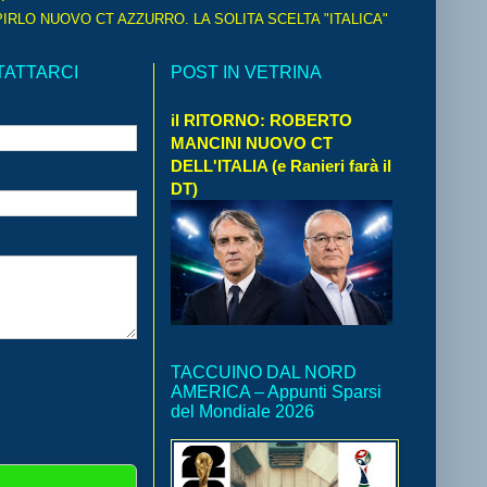
IRLO NUOVO CT AZZURRO. LA SOLITA SCELTA "ITALICA"
TATTARCI
POST IN VETRINA
il RITORNO: ROBERTO
MANCINI NUOVO CT
DELL'ITALIA (e Ranieri farà il
DT)
TACCUINO DAL NORD
AMERICA – Appunti Sparsi
del Mondiale 2026