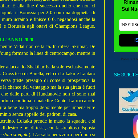
Riman
kthar. E alla fine è successo quello che non ci
Sui Nu
liquida il Borussia per 2-0 con una doppietta di
l muro ucraino e finisce 0-0, negandosi anche la
Real e Borussia agli ottavi di Champions League,
LL'ANNO 2020
I
entre Vidal non ce la fa. In difesa Skriniar, De
 Young formano la linea di centrocampo, mentre in
Powered 
er attacca, lo Shakthar bada solo esclusivamente
. Cross teso di Barella, velo di Lukaku e Lautaro
SEGUICI 
versa (triste presagio di come si prospettava la
 la chance del vantaggio ma la sua girata è fuori
to che dalle parti di Handanovic non ci sono mai
sfortuna continua a maledire Conte. La roccaforte
 gira bene ma troppo debolmente per impensierire
ominio senza appello dei padroni di casa.
o ucraino. Lukaku prende in mano la squadra e si
 destro e poi di testa, con la strepitosa risposta
 stata stregata
). L’assalto nerazzurro però non si