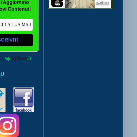
i Aggiornato
ovi Contenuti
SCRIVITI
by
SU