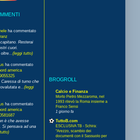
OMMENTI
hele
ha commentato
franz
capitano. Resterai
stri cuori.
ltre...
(leggi tutto)
us
ha commentato
nord america
99055325
BROGROLL
i Caressa di turno che
ovalutata e...
(leggi
Calcio e Finanza
Morto Pietro Mezzaroma, nel
1993 rilevò la Roma insieme a
us
ha commentato
Franco Sensi
nord america
1 giorno fa
70581687
TuttoB.com
non è che avesse
ESCLUSIVA TB - Schira:
. Si pensava ad una
"Arezzo, scambio dei
tutto)
documenti con il Sassuolo per