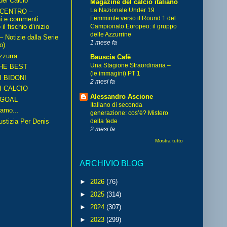
del Calcio
Magazine del calcio italiano
La Nazionale Under 19
 CENTRO –
Femminile verso il Round 1 del
ni e commenti
il fischio d’inizio
Campionato Europeo: il gruppo
delle Azzurrine
Notizie dalla Serie
1 mese fa
o)
zzurra
Bauscia Cafè
Una Stagione Straordinaria –
HE BEST
(le immagini) PT 1
I BIDONI
2 mesi fa
I CALCIO
Alessandro Ascione
GOAL
Italiano di seconda
amo...
generazione: cos’è? Mistero
iustizia Per Denis
della fede
2 mesi fa
Mostra tutto
ARCHIVIO BLOG
►
2026
(76)
►
2025
(314)
►
2024
(307)
►
2023
(299)