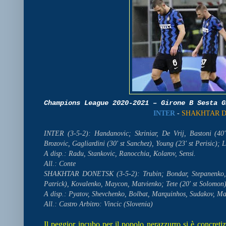
Champions League 2020-2021 – Girone B Sesta 
INTER
-
SHAKHTAR 
INTER (3-5-2): Handanovic; Skriniar, De Vrij, Bastoni (40'
Brozovic, Gagliardini (30' st Sanchez), Young (23' st Perisic);
A disp.: Radu, Stankovic, Ranocchia, Kolarov, Sensi.
All.: Conte
SHAKHTAR DONETSK (3-5-2): Trubin; Bondar, Stepanenko, V
Patrick), Kovalenko, Maycon, Matvienko; Tete (20' st Solomon)
A disp.: Pyatov, Shevchenko, Bolbat, Marquinhos, Sudakov, M
All.: Castro Arbitro: Vincic (Slovenia)
Il peggior incubo per il popolo nerazzurro si è concretiz