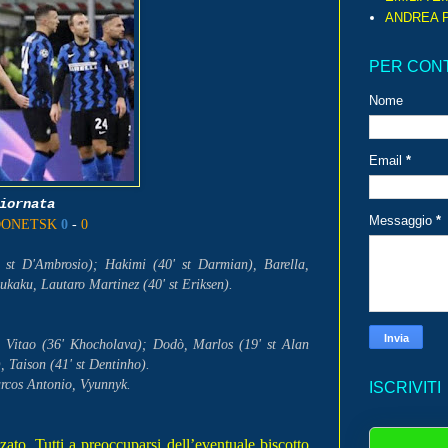
ANDREA P
PER CON
Nome
Email
*
Giornata
Messaggio
*
DONETSK
0
-
0
 st D'Ambrosio); Hakimi (40' st Darmian), Barella,
 Lukaku, Lautaro Martinez (40' st Eriksen).
itao (36' Khocholava); Dodò, Marlos (19' st Alan
, Taison (41' st Dentinho).
arcos Antonio, Vyunnyk.
ISCRIVITI
zato. Tutti a preoccuparsi dell’eventuale biscotto