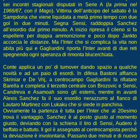
sei incontri stagionali disputati in Serie A (
la prima nel
1966/67, con il Mago
). Vittima dell’anticipo del sabato è la
Sampdoria che viene liquidata a metà primo tempo con due
gol in due minuti. Segna Sensi, raddoppia Sanchez
all’esordio dal primo minuto. A inizio ripresa il cileno si fa
espellere per doppia ammonizione e poco dopo Jankto
accorcia le distanze. Ma l’Inter che si complica la vita non
abita più qui e Gagliardini riporta l’Inter avanti di due reti
spegnendo ogni speranza di rimonta blucerchiata.
Conte applica un po’ di turnover dando spazio a qualche
novità e ad un paio di esordi. In difesa Bastoni affianca
Skriniar e De Vrij, a centrocampo Gagliardini fa rifiatare
Barella e completa il terzetto centrale con Brozovic e Sensi,
Candreva e Asamoah sono gli esterni, mentre in avanti
Alexis Sanchez fa il suo esordio nerazzurro al fianco di
Lautaro Martinez con Lukaku che si siede in panchina.
Ovviamente la partenza è tutta per l’Inter che al 20esimo
trova il vantaggio. Sanchez è al posto giusto al momento
giusto, deviando con la schiena il tiro di Sensi, Audero è
beffato e battuto. Il gol è assegnato al centrocampista perché
la deviazione è involontaria. Passano due minuti e di nuovo