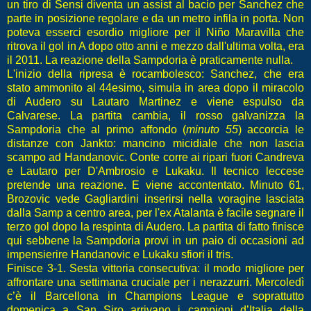
un tiro di Sensi diventa un assist al bacio per Sanchez che
parte in posizione regolare e da un metro infila in porta. Non
poteva esserci esordio migliore per il Niño Maravilla che
ritrova il gol in A dopo otto anni e mezzo dall'ultima volta, era
il 2011.
La reazione della Sampdoria è praticamente nulla.
L'inizio della ripresa è rocambolesco: Sanchez, che era
stato ammonito al 44esimo, simula in area dopo il miracolo
di Audero su Lautaro Martinez e viene espulso da
Calvarese. La partita cambia, il rosso galvanizza la
Sampdoria che al primo affondo (
minuto 55
) accorcia le
distanze con Jankto: mancino micidiale che non lascia
scampo ad Handanovic. Conte corre ai ripari fuori Candreva
e Lautaro per D'Ambrosio e Lukaku. Il tecnico leccese
pretende una reazione. E viene accontentato. Minuto 61,
Brozovic vede Gagliardini inserirsi nella voragine lasciata
dalla Samp a centro area, per l'ex Atalanta è facile segnare il
terzo gol dopo la respinta di Audero. La partita di fatto finisce
qui sebbene la Sampdoria provi in un paio di occasioni ad
impensierire Handanovic e Lukaku sfiori il tris.
Finisce 3-1. Sesta vittoria consecutiva: il modo migliore per
affrontare una settimana cruciale per i nerazzurri. Mercoledì
c’è il Barcellona in Champions League e soprattutto
domenica a San Siro arrivano i campioni d’Italia della