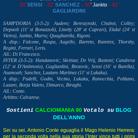
20'
SENSI
– 22'
SANCHEZ
– 55
’ Jankto
– 61’
GAGLIARDINI
SAMPDORIA (3-5-2): Audero; Bereszynski, Chabot, Colley;
Depaoli (11' st Bonazzoli), Linetty (28' st Caprari), Ekdal (24' st
Vieira), Jankto, Murru; Quagliarella, Rigoni.
A disp.: Falcone, Raspa, Augello, Barreto, Ramirez, Thorsby,
Regini, Ferrari, Leris.
All.: Di Francesco.
INTER (3-5-2): Handanovic; Skriniar, De Vrij, Bastoni; Candreva
(12' st D'Ambrosio), Gagliardini, Brozovic, Sensi (16' st Barella),
Asamoah; Sanchez, Lautaro Martinez (11' st Lukaku).
A disp.: Padelli, Godin, Vecino, Lukaku, Ranocchia, Politano,
Lazaro, Borja Valero, Dimarco, Biraghi.
All.: Conte.
Arbitro: Calvarese.
CALCIOMANIA 90
BLOG
Sostieni
Votalo su
DELL'ANNO
Sei su sei. Antonio Conte eguaglia il Mago Helenio Herrera:
per la seconda volta nella sua storia l’Inter vince tutti i primi