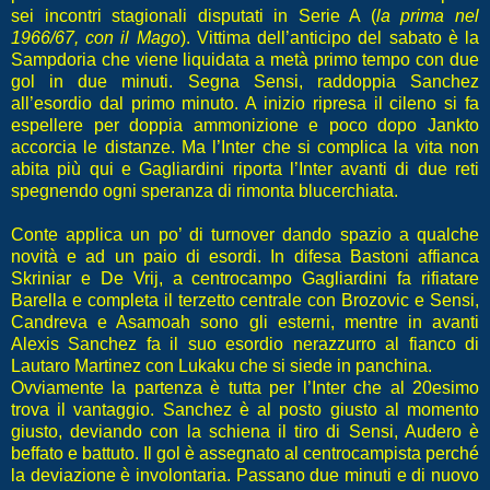
sei incontri stagionali disputati in Serie A (
la prima nel
1966/67, con il Mago
). Vittima dell’anticipo del sabato è la
Sampdoria che viene liquidata a metà primo tempo con due
gol in due minuti. Segna Sensi, raddoppia Sanchez
all’esordio dal primo minuto. A inizio ripresa il cileno si fa
espellere per doppia ammonizione e poco dopo Jankto
accorcia le distanze. Ma l’Inter che si complica la vita non
abita più qui e Gagliardini riporta l’Inter avanti di due reti
spegnendo ogni speranza di rimonta blucerchiata.
Conte applica un po’ di turnover dando spazio a qualche
novità e ad un paio di esordi. In difesa Bastoni affianca
Skriniar e De Vrij, a centrocampo Gagliardini fa rifiatare
Barella e completa il terzetto centrale con Brozovic e Sensi,
Candreva e Asamoah sono gli esterni, mentre in avanti
Alexis Sanchez fa il suo esordio nerazzurro al fianco di
Lautaro Martinez con Lukaku che si siede in panchina.
Ovviamente la partenza è tutta per l’Inter che al 20esimo
trova il vantaggio. Sanchez è al posto giusto al momento
giusto, deviando con la schiena il tiro di Sensi, Audero è
beffato e battuto. Il gol è assegnato al centrocampista perché
la deviazione è involontaria. Passano due minuti e di nuovo