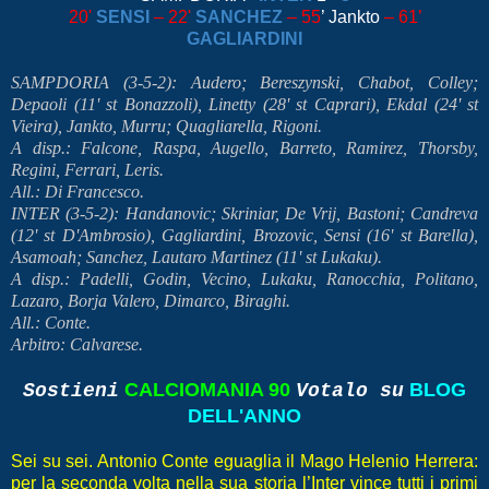
20'
SENSI
– 22'
SANCHEZ
– 55
’ Jankto
– 61’
GAGLIARDINI
SAMPDORIA (3-5-2): Audero; Bereszynski, Chabot, Colley;
Depaoli (11' st Bonazzoli), Linetty (28' st Caprari), Ekdal (24' st
Vieira), Jankto, Murru; Quagliarella, Rigoni.
A disp.: Falcone, Raspa, Augello, Barreto, Ramirez, Thorsby,
Regini, Ferrari, Leris.
All.: Di Francesco.
INTER (3-5-2): Handanovic; Skriniar, De Vrij, Bastoni; Candreva
(12' st D'Ambrosio), Gagliardini, Brozovic, Sensi (16' st Barella),
Asamoah; Sanchez, Lautaro Martinez (11' st Lukaku).
A disp.: Padelli, Godin, Vecino, Lukaku, Ranocchia, Politano,
Lazaro, Borja Valero, Dimarco, Biraghi.
All.: Conte.
Arbitro: Calvarese.
CALCIOMANIA 90
BLOG
Sostieni
Votalo su
DELL'ANNO
Sei su sei. Antonio Conte eguaglia il Mago Helenio Herrera:
per la seconda volta nella sua storia l’Inter vince tutti i primi