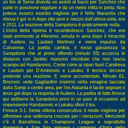
un tiro di Sensi diventa un assist al bacio per Sanchez che
parte in posizione regolare e da un metro infila in porta. Non
poteva esserci esordio migliore per il Niño Maravilla che
ritrova il gol in A dopo otto anni e mezzo dall'ultima volta, era
il 2011.
La reazione della Sampdoria è praticamente nulla.
L'inizio della ripresa è rocambolesco: Sanchez, che era
stato ammonito al 44esimo, simula in area dopo il miracolo
di Audero su Lautaro Martinez e viene espulso da
Calvarese. La partita cambia, il rosso galvanizza la
Sampdoria che al primo affondo (
minuto 55
) accorcia le
distanze con Jankto: mancino micidiale che non lascia
scampo ad Handanovic. Conte corre ai ripari fuori Candreva
e Lautaro per D'Ambrosio e Lukaku. Il tecnico leccese
pretende una reazione. E viene accontentato. Minuto 61,
Brozovic vede Gagliardini inserirsi nella voragine lasciata
dalla Samp a centro area, per l'ex Atalanta è facile segnare il
terzo gol dopo la respinta di Audero. La partita di fatto finisce
qui sebbene la Sampdoria provi in un paio di occasioni ad
impensierire Handanovic e Lukaku sfiori il tris.
Finisce 3-1. Sesta vittoria consecutiva: il modo migliore per
affrontare una settimana cruciale per i nerazzurri. Mercoledì
c’è il Barcellona in Champions League e soprattutto
domenica a San Siro arrivano i campioni d’Italia della