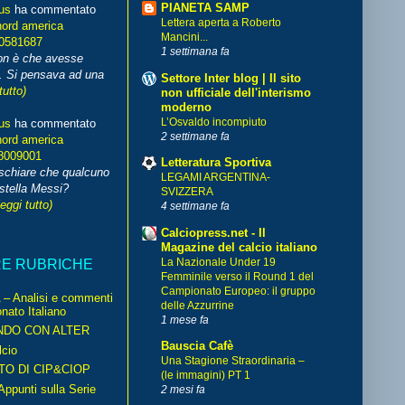
PIANETA SAMP
us
ha commentato
Lettera aperta a Roberto
nord america
Mancini...
70581687
1 settimana fa
non è che avesse
. Si pensava ad una
Settore Inter blog | Il sito
tutto)
non ufficiale dell'interismo
moderno
L’Osvaldo incompiuto
us
ha commentato
2 settimane fa
nord america
8009001
Letteratura Sportiva
schiare che qualcuno
LEGAMI ARGENTINA-
stella Messi?
SVIZZERA
leggi tutto)
4 settimane fa
Calciopress.net - Il
Magazine del calcio italiano
La Nazionale Under 19
RE RUBRICHE
Femminile verso il Round 1 del
Campionato Europeo: il gruppo
– Analisi e commenti
delle Azzurrine
nato Italiano
1 mese fa
NDO CON ALTER
Bauscia Cafè
cio
Una Stagione Straordinaria –
TO DI CIP&CIOP
(le immagini) PT 1
ppunti sulla Serie
2 mesi fa