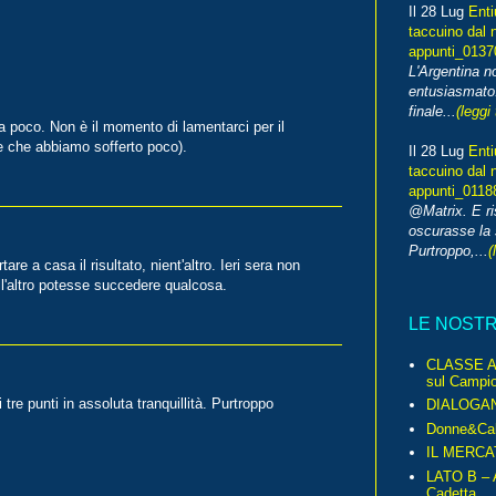
Il 28 Lug
Enti
taccuino dal 
appunti_013
L'Argentina 
entusiasmato
finale...
(leggi 
 poco. Non è il momento di lamentarci per il
e che abbiamo sofferto poco).
Il 28 Lug
Enti
taccuino dal 
appunti_0118
@Matrix. E ri
oscurasse la 
Purtroppo,...
(
e a casa il risultato, nient'altro. Ieri sera non
ll'altro potesse succedere qualcosa.
LE NOST
CLASSE A 
sul Campio
re punti in assoluta tranquillità. Purtroppo
DIALOGA
Donne&Cal
IL MERCA
LATO B – A
Cadetta