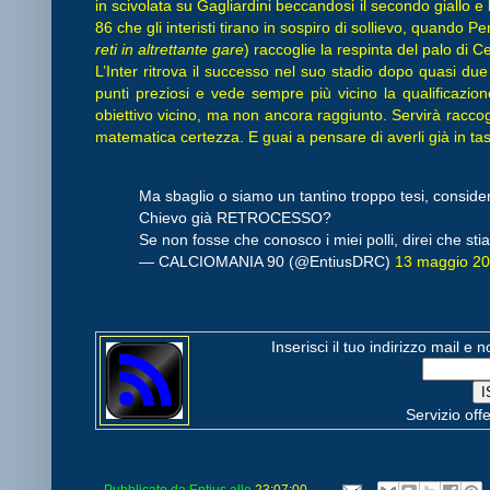
in scivolata su Gagliardini beccandosi il secondo giallo e
86 che gli interisti tirano in sospiro di sollievo, quando Per
reti in altrettante gare
) raccoglie la respinta del palo di Ced
L’Inter ritrova il successo nel suo stadio dopo quasi due
punti preziosi e vede sempre più vicino la qualificazi
obiettivo vicino, ma non ancora raggiunto. Servirà raccog
matematica certezza. E guai a pensare di averli già in ta
Ma sbaglio o siamo un tantino troppo tesi, consi
Chievo già RETROCESSO?
Se non fosse che conosco i miei polli, direi che s
— CALCIOMANIA 90 (@EntiusDRC)
13 maggio 2
Inserisci il tuo indirizzo mail e 
Servizio off
Pubblicato da
Entius
alle
23:07:00