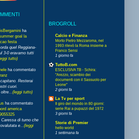
OMMENTI
BROGROLL
isBergamini
ha
Calcio e Finanza
summer goal la
Morto Pietro Mezzaroma, nel
cao festa
1993 rilevò la Roma insieme a
corda quel Reggiana-
Franco Sensi
l 3-0 eravamo tutti
1 giorno fa
leggi tutto)
TuttoB.com
hele
ha commentato
ESCLUSIVA TB - Schira:
"Arezzo, scambio dei
franz
documenti con il Sassuolo per
capitano. Resterai
Leone"
stri cuori.
2 giorni fa
ltre...
(leggi tutto)
La Tv per sport
us
ha commentato
Il giro del mondo in 80 giorni:
nord america
serie Rai a pupazzi del 1972
3 giorni fa
99055325
i Caressa di turno che
Storie di Premier
ovalutata e...
(leggi
hello world
1 settimana fa