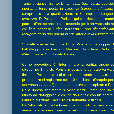
Tanta ansia per niente. L’Inter batte (
non senza qualche
riporta al terzo posto in classifica (
superata l’Atalant
sempre più alla qualificazione in Champions League
certezza
). Di Politano e Perisic i gol che decidono il matc
patemi d’animo anche se il secondo gol è arrivato solo nel
col fiato sospeso i tifosi nerazzurri (
non dimentichiam
recupero dopo una partita in cui l’Inter aveva rischiato p
Spalletti sceglie Vecino e Borja Valero come coppia d
ballottaggio con Lautaro Martinez. In difesa Cedric 
d’Ambrosio e l’infortunato De Vrij.
Come prevedibile è l’Inter a fare la partita, anche s
sblocchino il match. Perisic in posizione centrale va via
finisce a Politano, che di sinistro sorprende tutti calcian
precedenza si registrano solo 10 inutili calci d’angolo per l
dei corner decenti?
) e un paio di occasioni capitate a Peri
Nella ripresa finalmente si vede Icardi. Prima con un co
rifinito da Nainggolan e chiuso da Perisic con un destro
Lautaro Martinez, San Siro giustamente lo fischia.
Dall’altro lato entra Pellissier che contro l’Inter riesce
aumentare la preoccupazione nel popolo nerazzurro. Che 