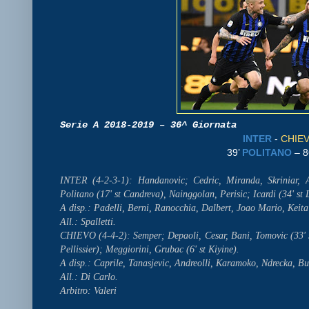
Serie A 2018-2019 – 36^ Giornata
INTER
-
CHIE
39’
POLITANO
– 8
INTER (4-2-3-1): Handanovic; Cedric, Miranda, Skriniar, A
Politano (17' st Candreva), Nainggolan, Perisic; Icardi (34' st
A disp.: Padelli, Berni, Ranocchia, Dalbert, Joao Mario, Keita
All.: Spalletti.
CHIEVO (4-4-2): Semper; Depaoli, Cesar, Bani, Tomovic (33' st
Pellissier); Meggiorini, Grubac (6' st Kiyine).
A disp.: Caprile, Tanasjevic, Andreolli, Karamoko, Ndrecka, Bur
All.: Di Carlo.
Arbitro: Valeri