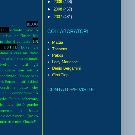
►
2009
(448)
►
2008
(467)
►
2007
(481)
BLOG
o è un
R
O
pertanto rivolto
COLLABORATORI
i tifosi dell’Inter. Mi
UN
rò che diventasse
Mattia
 TUTTI
.
Dove gli
Theseus
sentano a casa ma dove
Pakos
 non si sentano estranei.
Lady Marianne
volto a tutti gli
Denis Bergamini
 di calcio non solo a
Cip&Ciop
 condivido l’amore per i
i. Pertanto tutti i tifosi
ccetti a patto che
CONTATORE VISITE
 un comportamento
vile. Potete scherzare,
iro, fare sfottò purché
perino i limiti
e e del rispetto. Questo
interisti e non. Grazie!!!