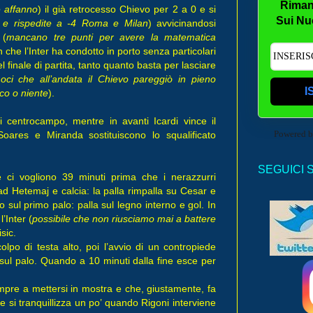
Riman
 affanno
) il già retrocesso Chievo per 2 a 0 e si
Sui Nu
a e rispedite a -4 Roma e Milan
) avvicinandosi
 (
mancano tre punti per avere la matematica
h che l’Inter ha condotto in porto senza particolari
 finale di partita, tanto quanto basta per lasciare
oci che all’andata il Chievo pareggiò in pieno
I
oco o niente
).
i centrocampo, mentre in avanti Icardi vince il
Powered 
Soares e Miranda sostituiscono lo squalificato
SEGUICI 
e ci vogliono 39 minuti prima che i nerazzurri
 ad Hetemaj e calcia: la palla rimpalla su Cesar e
do sul primo palo: palla sul legno interno e gol. In
’Inter (
possibile che non riusciamo mai a battere
sic.
lpo di testa alto, poi l’avvio di un contropiede
 sul palo. Quando a 10 minuti dalla fine esce per
 sempre a mettersi in mostra e che, giustamente, fa
si tranquillizza un po’ quando Rigoni interviene