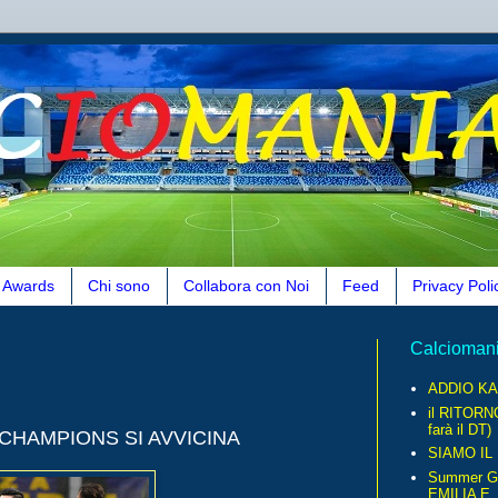
Awards
Chi sono
Collabora con Noi
Feed
Privacy Poli
Calcioman
ADDIO KA
il RITORN
farà il DT)
 CHAMPIONS SI AVVICINA
SIAMO IL
Summer G
EMILIA E..