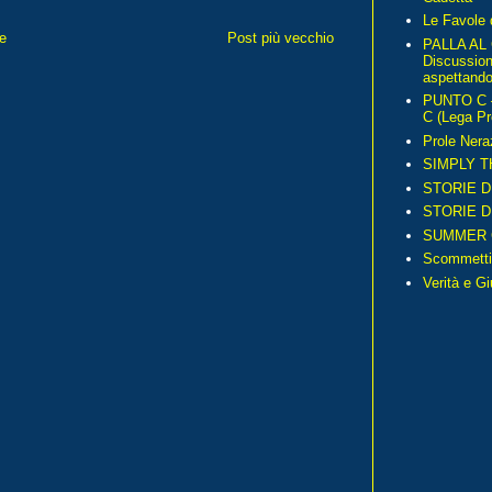
Le Favole 
e
Post più vecchio
PALLA AL
Discussio
aspettando 
PUNTO C – 
C (Lega Pr
Prole Nera
SIMPLY T
STORIE D
STORIE D
SUMMER 
Scommetti
Verità e G