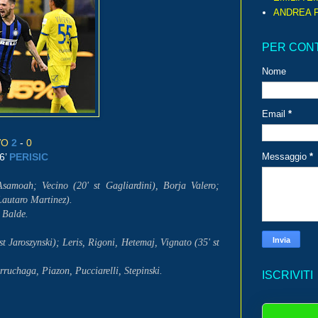
ANDREA P
PER CON
Nome
Email
*
VO
2
-
0
6’
PERISIC
Messaggio
*
samoah; Vecino (20' st Gagliardini), Borja Valero;
 Lautaro Martinez).
 Balde.
 Jaroszynski); Leris, Rigoni, Hetemaj, Vignato (35' st
ruchaga, Piazon, Pucciarelli, Stepinski.
ISCRIVITI