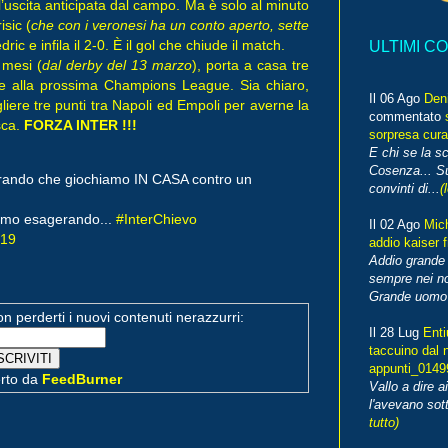
 l’uscita anticipata dal campo. Ma è solo al minuto
isic (
che con i veronesi ha un conto aperto, sette
ric e infila il 2-0. È il gol che chiude il match.
ULTIMI C
 mesi (
dal derby del 13 marzo
), porta a casa tre
one alla prossima Champions League. Sia chiaro,
Il 06 Ago
Den
liere tre punti tra Napoli ed Empoli per averne la
commentato
sca.
FORZA INTER !!!
sorpresa cura
E chi se la s
Cosenza... Su
derando che giochiamo IN CASA contro un
convinti di...
(
tiamo esagerando...
#InterChievo
Il 02 Ago
Mic
019
addio kaiser 
Addio grande 
sempre nei no
Grande uomo o
non perderti i nuovi contenuti nerazzurri:
Il 28 Lug
Enti
taccuino dal 
appunti_014
erto da
FeedBurner
Vallo a dire a
l'avevano sott
tutto)