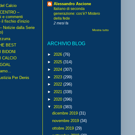
Alessandro Ascione
del Calcio
Italiano di seconda
 CENTRO –
generazione: cos’è? Mistero
ni e commenti
della fede
il fischio d’inizio
2 mesi fa
Notizie dalla Serie
Mostra tutto
o)
zzurra
ARCHIVIO BLOG
HE BEST
I BIDONI
►
2026
(76)
I CALCIO
►
2025
(314)
GOAL
►
2024
(307)
amo...
►
2023
(299)
iustizia Per Denis
►
2022
(296)
►
2021
(338)
►
2020
(396)
▼
2019
(383)
dicembre 2019
(31)
novembre 2019
(34)
ottobre 2019
(29)