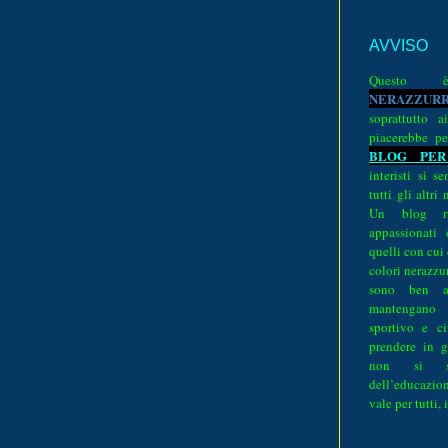
AVVISO
Quest
N
E
R
A
Z
Z
U
R
soprattutto a
piacerebbe pe
BLOG PER
interisti si 
tutti gli altri
Un blog ri
appassionati
quelli con cui
colori nerazzurr
sono ben a
mantengano
sportivo e ci
prendere in g
non si su
dell’educazion
vale per tutti, 