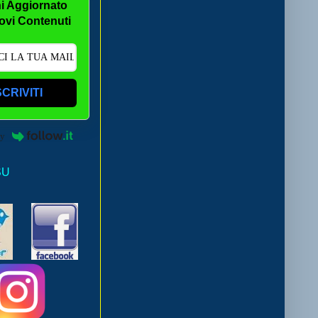
i Aggiornato
ovi Contenuti
SCRIVITI
by
SU