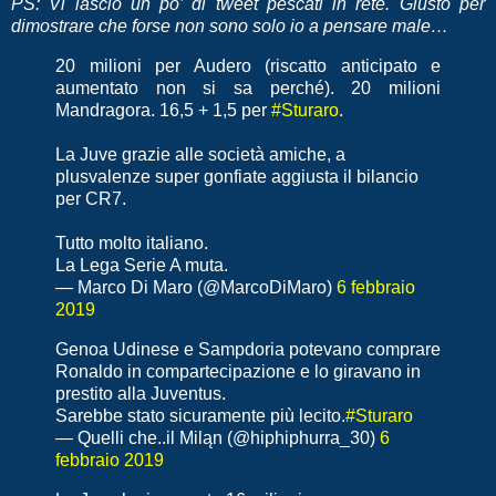
PS: Vi lascio un po’ di tweet pescati in rete. Giusto per
dimostrare che forse non sono solo io a pensare male…
20 milioni per Auder
o (riscatto anticipato e
aumentato non si sa perché). 20 milioni
Mandragora. 16,5 + 1,5 per
#Sturaro
.
La Juve grazie alle società amiche, a
plusvalenze super gonfiate aggiusta il bilancio
per CR7.
Tutto molto italiano.
La Lega Serie A muta.
— Marco Di Maro (@MarcoDiMaro)
6 febbraio
2019
Genoa Udinese e Sampdoria potevano comprare
Ronaldo in compartecipazione e lo giravano in
prestito alla Juventus.
Sarebbe stato sicuramente più lecito.
#Sturaro
— Quelli che..il Miląn (@hiphiphurra_30)
6
febbraio 2019