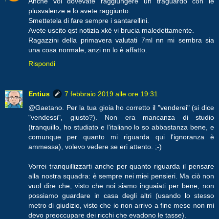
Anche voi dovevate raggiungere un traguardo con le
plusvalenze e lo avete raggiunto.
Smettetela di fare sempre i santarellini.
Avete uscito qst notizia xké vi brucia maledettamente.
Ragazzini della primavera valutati 7ml nn mi sembra sia
una cosa normale, anzi nn lo è affatto.
Rispondi
Entius
7 febbraio 2019 alle ore 19:31
@Gaetano. Per la tua gioia ho corretto il "venderei" (si dice
"vendessi", giusto?). Non era mancanza di studio
(tranquillo, ho studiato e l'italiano lo so abbastanza bene, e
comunque per quanto mi riguarda qui l'ignoranza è
ammessa), volevo vedere se eri attento. ;-)
Vorrei tranquillizzarti anche per quanto riguarda il pensare
alla nostra squadra: è sempre nei miei pensieri. Ma ciò non
vuol dire che, visto che noi siamo inguaiati per bene, non
possiamo guardare in casa degli altri (usando lo stesso
metro di giudizio, visto che io non arrivo a fine mese non mi
devo preoccupare dei ricchi che evadono le tasse).