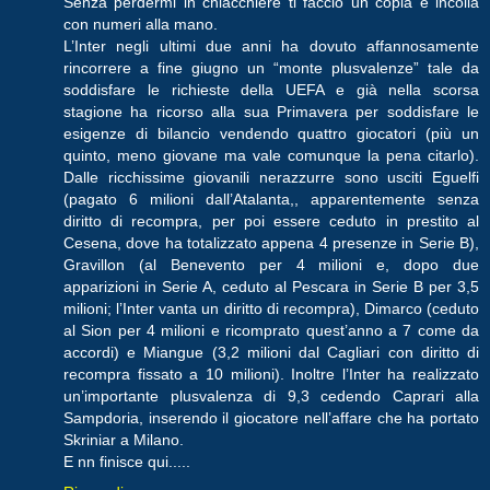
Senza perdermi in chiacchiere ti faccio un copia e incolla
con numeri alla mano.
L’Inter negli ultimi due anni ha dovuto affannosamente
rincorrere a fine giugno un “monte plusvalenze” tale da
soddisfare le richieste della UEFA e già nella scorsa
stagione ha ricorso alla sua Primavera per soddisfare le
esigenze di bilancio vendendo quattro giocatori (più un
quinto, meno giovane ma vale comunque la pena citarlo).
Dalle ricchissime giovanili nerazzurre sono usciti Eguelfi
(pagato 6 milioni dall’Atalanta,, apparentemente senza
diritto di recompra, per poi essere ceduto in prestito al
Cesena, dove ha totalizzato appena 4 presenze in Serie B),
Gravillon (al Benevento per 4 milioni e, dopo due
apparizioni in Serie A, ceduto al Pescara in Serie B per 3,5
milioni; l’Inter vanta un diritto di recompra), Dimarco (ceduto
al Sion per 4 milioni e ricomprato quest’anno a 7 come da
accordi) e Miangue (3,2 milioni dal Cagliari con diritto di
recompra fissato a 10 milioni). Inoltre l’Inter ha realizzato
un’importante plusvalenza di 9,3 cedendo Caprari alla
Sampdoria, inserendo il giocatore nell’affare che ha portato
Skriniar a Milano.
E nn finisce qui.....