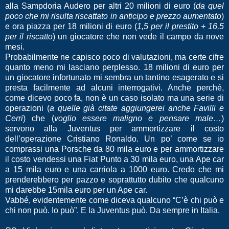
alla Sampdoria Audero per altri 20 milioni di euro (
da quel
poco che mi risulta riscattato in anticipo e prezzo aumentato
)
e ora piazza per 18 milioni di euro (
1,5 per il prestito + 16,5
per il riscatto
) un giocatore che non vede il campo da nove
mesi.
Probabilmente ne capisco poco di valutazioni, ma certe cifre
quanto meno mi lasciano perplesso. 18 milioni di euro per
un giocatore infortunato mi sembra un tantino esagerato e si
presta facilmente ad alcuni interrogativi. Anche perché,
come dicevo poco fa, non è un caso isolato ma una serie di
operazioni (
a quelle già citate aggiungerei anche Favilli e
Cerri
) che (
voglio essere maligno e pensare male…
)
servono alla Juventus per ammortizzare il costo
dell’operazione Cristiano Ronaldo. Un po’ come se io
comprassi una Porsche da 80 mila euro e per ammortizzare
il costo vendessi una Fiat Punto a 30 mila euro, una Ape car
a 15 mila euro e una carriola a 1000 euro. Credo che mi
prenderebbero per pazzo e soprattutto dubito che qualcuno
mi darebbe 15mila euro per un Ape car.
Vabbé, evidentemente come diceva qualcuno “C’è chi può e
chi non può. Io può”. E la Juventus può. Da sempre in Italia.