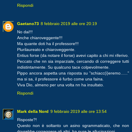
Rispondi
Gaetano73
8 febbraio 2019 alle ore 20:19
No dai!!!
Anche chiaroveggente!!!
Ma quante doti ha il professore!!!
Plurilaureato e chiaroveggente.
Entius forse (da notare il forse) avevi capito a chi mi riferivo.
Peccato che nn sia imparziale, cercando di correggere tutti
indistintamente. Su qualcuno tace colpevolmente.
Pippo ancora aspetta una risposta su "schiacc(i)eremo......"
ma si sa, il professore è furbo come una faina.
Viva Dio, almeno per una volta nn ha insultato.
Rispondi
Mark della Nord
9 febbraio 2019 alle ore 13:54
Risposte?!
Questo non è soltanto un asino sgrammaticato, che non
dovrebbe correggere gli altri, ha pure le allucinazioni.