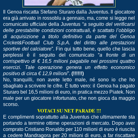
Il Genoa riscatta Stefano Sturaro dalla Juventus. Il giocatore
era già arrivato in rossoblu a gennaio, ma, come si legge nel
comunicato ufficiale della Juventus “
a seguito del verificarsi
delle prestabilite condizioni contrattuali, è scattato l’obbligo
di acquisizione a titolo definitivo da parte del Genoa
Cricket&Football Club S.p.A. del diritto alle prestazioni
sportive del calciatore
”. Fin qui tutto bene, quello che lascia
perplessi è il seguito del comunicato “
a fronte di un
corrispettivo di € 16,5 milioni pagabile nei prossimi quattro
esercizi. Tale operazione genera un effetto economico
positivo di circa € 12,9 milioni
”.
(!!!!!!)
No, tranquilli, non avete letto male, né sono io che ho
sbagliato a scrivere le cifre. È tutto vero: il Genoa ha pagato
Sturaro bel 16,5 milioni di euro, in pratica mezzo Piatek. Non
male per un giocatore infortunato, che non gioca da maggio
scorso.
VOTACI SU NET PARADE !!!
E complimenti soprattutto alla Juventus che ultimamente sta
portando a termine ottime operazioni di mercato. Dopo aver
comprato Cristiano Ronaldo per 110 milioni di euro è riuscita
a cedere Mandragora per 20 milioni di euro, a far riscattare