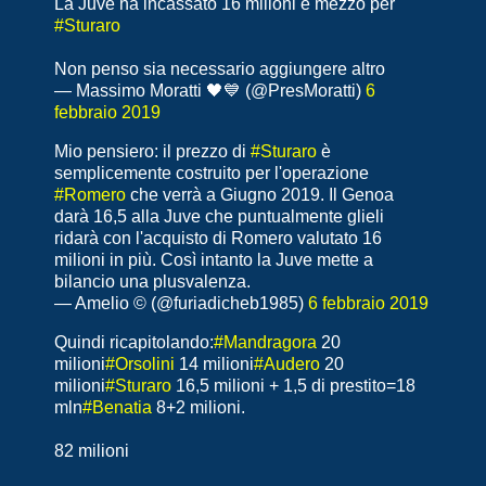
La Juve ha incassato 16 milioni e mezzo per
#Sturaro
Non penso sia necessario aggiungere altro
— Massimo Moratti 🖤💙 (@PresMoratti)
6
febbraio 2019
Mio pensiero: il prezzo di
#Sturaro
è
semplicemente costruito per l'operazione
#Romero
che verrà a Giugno 2019. Il Genoa
darà 16,5 alla Juve che puntualmente glieli
ridarà con l'acquisto di Romero valutato 16
milioni in più. Così intanto la Juve mette a
bilancio una plusvalenza.
— Amelio ©️ (@furiadicheb1985)
6 febbraio 2019
Quindi ricapitolando:
#Mandragora
20
milioni
#Orsolini
14 milioni
#Audero
20
milioni
#Sturaro
16,5 milioni + 1,5 di prestito=18
mln
#Benatia
8+2 milioni.
82 milioni