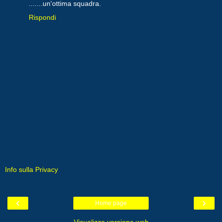
.......un'ottima squadra.
Rispondi
Info sulla Privacy
‹
›
Home page
Visualizza versione web