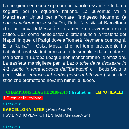
La tre giorni europea si preannuncia interessante e tutta da
seguire per le squadre italiane. La Juventus va a
Manchester United per affrontare l’indigesto Mourinho (
e
non mancheranno le scintille
), l’Inter fa visita al Barcellona
che, pur priva di Messi, è sicuramente un avversario molto
ostico. Così come molto ostica si preannuncia la trasferta del
Napoli in quel di Parigi dove affronterà Neymar e compagni.
E la Roma? Il Cska Mosca che nel turno precedente ha
battuto il Real Madrid non sarà certo semplice da affrontare.
Ma anche in Europa League non mancheranno le emozioni.
La trasferta marsigliese per la Lazio (
che deve riscattare in
4-1 subito in terra tedesca dall’Eintracht
) e il Betis Siviglia
per il Milan (
reduce dal derby perso al 92esimo
) sono due
sfide che promettono novanta minuti di fuoco.
(Risultati in
TEMPO REALE
)
CHAMPIONS LEAGUE 2018-2019
I Gironi delle Italiane
Girone B
BARCELLONA-INTER
(Mercoledì 24)
PSV EINDHOVEN-TOTTENHAM
(Mercoledì 24)
Girone C