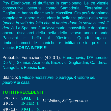
Psv Eindhoven, ci rituffiamo in campionato. Le tre vittorie
consecutive ottenute contro Sampdoria, Fiorentina e
Cagliari ci hanno rilanciato in classifica. Ora però dobbiamo
completare l'opera e chiudere in bellezza prima della sosta
(
anche in virtù del fatto che al rientro dopo la sosta ci sarà il
derby
). La Spal non è un'avversario impossibile e dobbiamo
ancora riscattarci della beffa dello scorso anno quando
Paloschi ci beffò al 90esimo. Quindi ragazzi,
rimbocchiamoci le maniche e infiliamo sto poker di
vittorie.
FORZA INTER !!!
Probabile Formazione (4-2-3-1):
Handanovic; D'Ambrosio,
De Vrij, Skriniar, Asamoah; Brozovic, Gagliardini; Candreva,
Naingollan, Perisic; Icardi.
Bilancio:
8 vittorie nerazzurre. 5 pareggi, 4 vittorie dei
padroni di casa.
TUTTI I PRECEDENTI
28-10-
SPAL-
1-
14' Wilkes, 34' Quaresima
INTER
1
1951
09-11-
SPAL-
0-