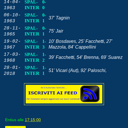
14-04-
SPAL-
0-
INTER
0
1963
06-10-
SPAL-
0-
37' Tagnin
INTER
1
1963
28-11-
SPAL-
0-
75' Jair
INTER
1
1965
19-02-
SPAL-
1-
10' Bosdaves, 25' Facchetti, 27'
INTER
3
Mazzola, 84' Cappellini
1967
17-03-
SPAL-
1-
39' Facchetti, 54' Brenna, 69' Suarez
INTER
2
1968
28-01-
SPAL-
1-
51' Vicari (Aut), 92' Paloschi,
INTER
1
2018
Entius
alle
17:15:00