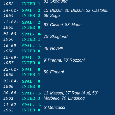
81' Skoglund
INTER
1
1952
14-02-
SPAL-
2-
15' Buzzin, 20' Buzzin, 52' Castoldi,
INTER
2
69' Sega
1954
13-02-
SPAL-
2-
63' Olivieri, 83' Morin
INTER
0
1955
03-06-
SPAL-
0-
75' Skoglund
INTER
1
1956
16-09-
SPAL-
1-
48' Novelli
INTER
0
1956
15-09-
SPAL-
2-
9' Prenna, 78' Rozzoni
INTER
0
1957
22-02-
SPAL-
0-
50' Firmani
INTER
1
1959
03-04-
SPAL-
0-
INTER
0
1960
30-04-
SPAL-
1-
13' Massei, 37' Rota (Aut), 53'
INTER
3
Morbello, 70' Lindskog
1961
11-02-
SPAL-
1-
5' Mencacci
INTER
0
1962