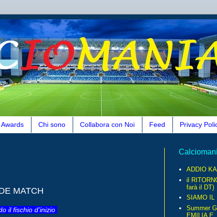
Awards
Chi sono
Collabora con Noi
Feed
Privacy Poli
Calcioman
ADDIO KA
il RITORN
farà il DT)
ANDE MATCH
SIAMO IL
Summer G
 il fischio d’inizio
EMILIA E..