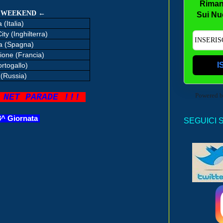
Riman
←
L WEEKEND
Sui Nu
 (Italia)
ty (Inghilterra)
na (Spagna)
ione (Francia)
I
rtogallo)
 (Russia)
Powered 
 NET PARADE !!!
 8^ Giornata
SEGUICI 