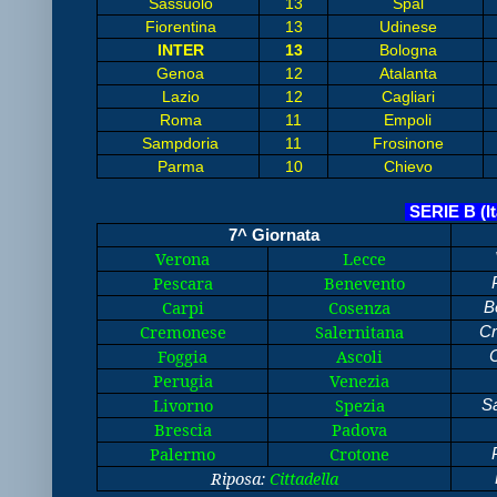
Sassuolo
13
Spal
Fiorentina
13
Udinese
INTER
13
Bologna
Genoa
12
Atalanta
Lazio
12
Cagliari
Roma
11
Empoli
Sampdoria
11
Frosinone
Parma
10
Chievo
SERIE B (It
7^ Giornata
Verona
Lecce
Pescara
Benevento
P
Carpi
Cosenza
Be
Cremonese
Salernitana
Cr
Foggia
Ascoli
C
Perugia
Venezia
Livorno
Spezia
Sa
Brescia
Padova
Palermo
Crotone
P
Riposa:
Cittadella