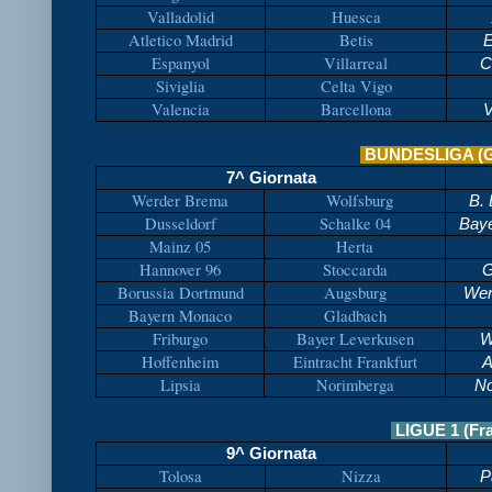
Valladolid
Huesca
Atletico Madrid
Betis
E
Espanyol
Villarreal
Ce
Siviglia
Celta Vigo
Valencia
Barcellona
V
BUNDESLIGA (G
7^ Giornata
Werder Brema
Wolfsburg
B.
Dusseldorf
Schalke 04
Baye
Mainz 05
Herta
Hannover 96
Stoccarda
G
Borussia Dortmund
Augsburg
Wer
Bayern Monaco
Gladbach
Friburgo
Bayer Leverkusen
W
Hoffenheim
Eintracht Frankfurt
A
Lipsia
Norimberga
No
LIGUE 1 (Fr
9^ Giornata
Tolosa
Nizza
P