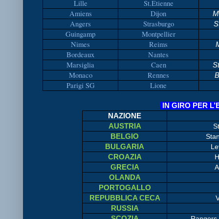
Lille
St.Etienne
Amiens
Dijon
Mo
Angers
Strasburgo
St
Guingamp
Montpellier
Nimes
Reims
M
Bordeaux
Nantes
Marsiglia
Caen
St
Monaco
Rennes
B
Parigi SG
Lione
IN GIRO PER 
NAZIONE
AUSTRIA
S
BELGIO
Stan
BULGARIA
Le
CROAZIA
H
GRECIA
A
OLANDA
PORTOGALLO
REPUBBLICA CECA
V
RUSSIA
SCOZIA
Rangers 