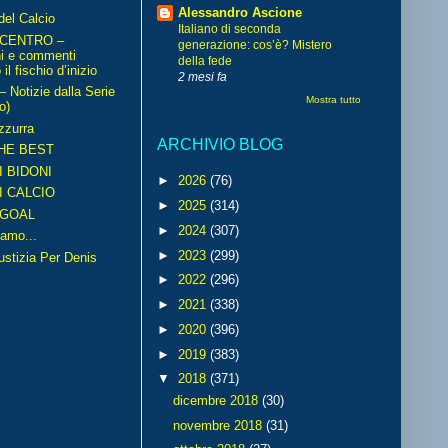
Alessandro Ascione
del Calcio
Italiano di seconda
 CENTRO –
generazione: cos’è? Mistero
ni e commenti
della fede
il fischio d’inizio
2 mesi fa
Notizie dalla Serie
Mostra tutto
o)
zzurra
ARCHIVIO BLOG
HE BEST
I BIDONI
►
2026
(76)
I CALCIO
►
2025
(314)
GOAL
►
2024
(307)
amo...
►
2023
(299)
iustizia Per Denis
►
2022
(296)
►
2021
(338)
►
2020
(396)
►
2019
(383)
▼
2018
(371)
dicembre 2018
(30)
novembre 2018
(31)