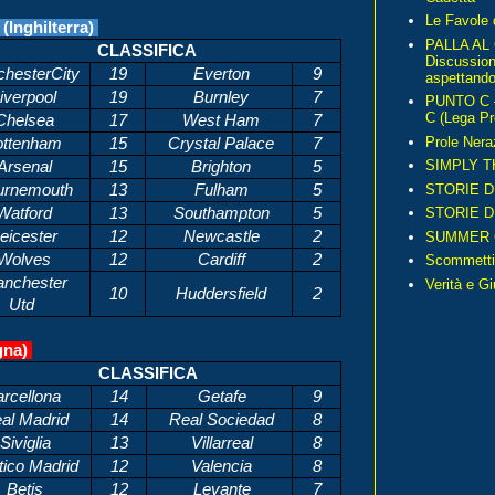
Le Favole 
nghilterra)
PALLA AL
CLASSIFICA
Discussio
hesterCity
19
Everton
9
aspettando 
iverpool
19
Burnley
7
PUNTO C – 
C (Lega Pr
helsea
17
West Ham
7
Prole Nera
ttenham
15
Crystal Palace
7
SIMPLY T
Arsenal
15
Brighton
5
STORIE D
rnemouth
13
Fulham
5
atford
13
Southampton
5
STORIE D
eicester
12
Newcastle
2
SUMMER 
Wolves
12
Cardiff
2
Scommetti
nchester
Verità e G
10
Huddersfield
2
Utd
gna)
CLASSIFICA
rcellona
14
Getafe
9
al Madrid
14
Real Sociedad
8
Siviglia
13
Villarreal
8
tico Madrid
12
Valencia
8
Betis
12
Levante
7