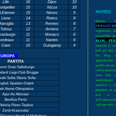
Lille
16
Dijon
10
ntpellier
15
Nizza
10
AVVISO
.Etienne
15
Nimes
9
Lione
14
Reims
9
Quest
arsiglia
13
Rennes
8
N
E
R
A
Z
Z
U
R
Tolosa
12
Amiens
7
soprattutto a
rasburgo
11
Monaco
6
piacerebbe pe
BLOG PER
ordeaux
11
Nantes
6
interisti si 
Caen
10
Guingamp
4
tutti gli altri
Un blog ri
L’EUROPA
appassionati
PARTITA
quelli con cui
turm Graz-Salisburgo
colori nerazzurr
dard Liegi-Club Brugge
sono ben a
vski Sofia-Slavia Sofia
mantengano
sjduk Spalato-Osijek
sportivo e ci
ek Atene-Olimpiakos
prendere in g
Ajax-Az Alkmaar
non si su
dell’educazion
Benfica-Porto
vale per tutti, 
iktoria Plzen-Teplice
Zenit-Krasnodar
Glasgow-Heart of Midlothian