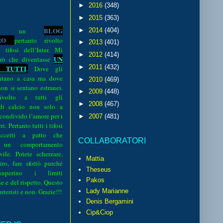
►
2016
(348)
►
2015
(363)
BLOG
►
2014
(404)
o è un
R
O
pertanto rivolto
►
2013
(401)
i tifosi dell’Inter. Mi
►
2012
(414)
UN
rò che diventasse
►
2011
(432)
 TUTTI
.
Dove gli
sentano a casa ma dove
►
2010
(469)
 non si sentano estranei.
►
2009
(448)
volto a tutti gli
►
2008
(467)
 di calcio non solo a
 condivido l’amore per i
►
2007
(481)
i. Pertanto tutti i tifosi
ccetti a patto che
COLLABORATORI
 un comportamento
vile. Potete scherzare,
Mattia
iro, fare sfottò purché
Theseus
perino i limiti
Pakos
e e del rispetto. Questo
interisti e non. Grazie!!!
Lady Marianne
Denis Bergamini
Cip&Ciop