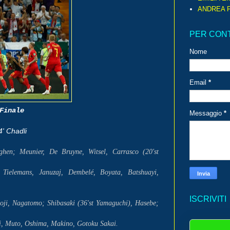
ANDREA P
PER CON
Nome
Email
*
Finale
Messaggio
*
4' Chadli
hen; Meunier, De Bruyne, Witsel, Carrasco (20'st
 Tielemans, Januzaj, Dembelé, Boyata, Batshuayi,
ISCRIVITI
ji, Nagatomo; Shibasaki (36'st Yamaguchi), Hasebe;
i, Muto, Oshima, Makino, Gotoku Sakai.