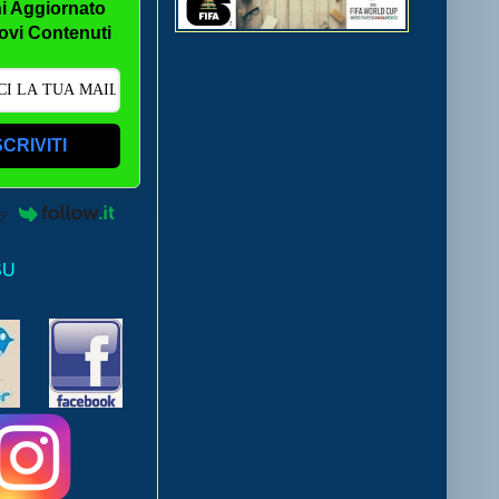
i Aggiornato
ovi Contenuti
SCRIVITI
by
SU