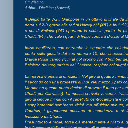
Ct: Nishino.
Arbitro: Diedhiou (Senegal)
Il Belgio batte 3-2 il Giappone in un ottavo di finale da 
porta sul 2-0 grazie alle reti di Haraguchi (48') e Inui (5
e poi di Fellaini (74') riportano la sfida in parità. In p
Chadli (94') che vale i quarti di finale contro il Brasile a
Inizio equilibrato, con entrambe le squadre che chiudono
punta sulle giocate del suo numero 10, che si accentra 
Diavoli Rossi vanno vicini al gol proprio con il bomber de
il sinistro del trequartista del Chelsea, respinto coi pug
La ripresa è piena di emozioni. Nel giro di quattro minuti 
il secondo con una prodezza di Inui. Nel mezzo il palo co
Martinez a questo punto decide di provare il tutto per tut
Chadli per Carrasco). La mossa si rivela vincente: trasci
giro di cinque minuti con il capelluto centrocampista e con
I supplementari sembrano vicini, ma all'ultimo minuto, 
Courtois, i giapponesi peccano di esperienza e si f
finalizzato da Chadli.
Presuntuoso e molle, forse già mentalmente avviato al quar
la più cocente delle delusioni contro gli orgogliosi giappo