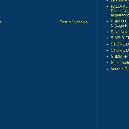
Le Favole 
PALLA AL
Discussio
aspettando 
PUNTO C – 
e
Post più vecchio
C (Lega Pr
Prole Nera
SIMPLY T
STORIE D
STORIE D
SUMMER 
Scommetti
Verità e G