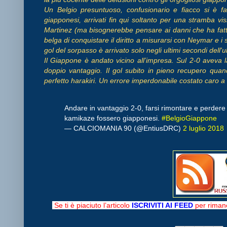
Un Belgio presuntuoso, confusionario e fiacco si è f
giapponesi, arrivati fin qui soltanto per una stramba vis
Martinez (ma bisognerebbe pensare ai danni che ha fat
belga di conquistare il diritto a misurarsi con Neymar e i s
gol del sorpasso è arrivato solo negli ultimi secondi dell'
Il Giappone è andato vicino all’impresa. Sul 2-0 aveva la
doppio vantaggio. Il gol subito in pieno recupero qua
perfetto harakiri. Un errore imperdonabile costato caro
Andare in vantaggio 2-0, farsi rimontare e perdere 
kamikaze fossero giapponesi.
#BelgioGiappone
— CALCIOMANIA 90 (@EntiusDRC)
2 luglio 2018
Se ti è piaciuto l’articolo
ISCRIVITI AI FEED
per rimane