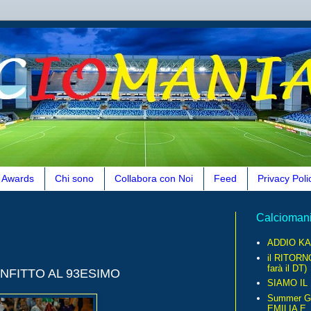
Awards
Chi sono
Collabora con Noi
Feed
Privacy Poli
Calcioman
ADDIO KA
il RITORN
farà il DT)
NFITTO AL 93ESIMO
SIAMO IL
Summer G
EMILIA E..