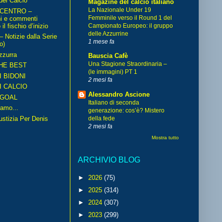
del Calcio
Magazine del calcio italiano
La Nazionale Under 19
 CENTRO –
Femminile verso il Round 1 del
ni e commenti
il fischio d’inizio
Campionato Europeo: il gruppo
delle Azzurrine
Notizie dalla Serie
1 mese fa
o)
zzurra
Bauscia Cafè
Una Stagione Straordinaria –
HE BEST
(le immagini) PT 1
I BIDONI
2 mesi fa
I CALCIO
Alessandro Ascione
GOAL
Italiano di seconda
amo...
generazione: cos’è? Mistero
iustizia Per Denis
della fede
2 mesi fa
Mostra tutto
ARCHIVIO BLOG
►
2026
(75)
►
2025
(314)
►
2024
(307)
►
2023
(299)