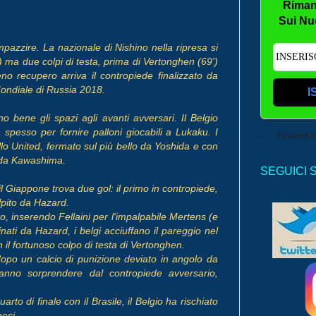
Riman
Sui Nu
impazzire. La nazionale di Nishino nella ripresa si
2') ma due colpi di testa, prima di Vertonghen (69')
ieno recupero arriva il contropiede finalizzato da
l Mondiale di Russia 2018.
I
 bene gli spazi agli avanti avversari. Il Belgio
spesso per fornire palloni giocabili a Lukaku. I
Powered 
llo United, fermato sul più bello da Yoshida e con
ni da Kawashima.
SEGUICI 
il Giappone trova due gol: il primo in contropiede,
lpito da Hazard.
to, inserendo Fellaini per l'impalpabile Mertens (e
nati da Hazard, i belgi acciuffano il pareggio nel
 il fortunoso colpo di testa di Vertonghen.
dopo un calcio di punizione deviato in angolo da
anno sorprendere dal contropiede avversario,
to di finale con il Brasile, il Belgio ha rischiato
nesi.