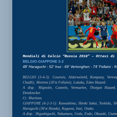
Mondiali di Calcio “Russia 2018” – Ottavi di 
BELGIO-GIAPPONE 3-2
48' Haraguchi - 52' Inui - 69' Vertonghen - 74' Fellaini - 9
BELGIO (3-4-3): Courtois; Alderweireld, Kompany, Vertong
Chadli); Mertens (20'st Fellaini), Lukaku, Eden Hazard.
A disp.: Mignolet, Casteels, Vermaelen, Thorgan Hazard,
Dendoncker.
Ct: Martinez.
GIAPPONE (4-2-3-1): Kawashima; Hiroki Sakai, Yoshida, Sho
Haraguchi (36'st Honda), Kagawa, Inui; Osako.
A disp.: Higashiguchi, Nakamura, Ueda, Endo, Okazaki, Usam