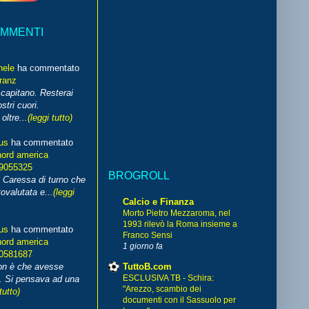
OMMENTI
hele
ha commentato
franz
capitano. Resterai
stri cuori.
ltre...
(leggi tutto)
us
ha commentato
nord america
99055325
BROGROLL
i Caressa di turno che
ovalutata e...
(leggi
Calcio e Finanza
Morto Pietro Mezzaroma, nel
1993 rilevò la Roma insieme a
us
ha commentato
Franco Sensi
nord america
1 giorno fa
70581687
TuttoB.com
non è che avesse
ESCLUSIVA TB - Schira:
. Si pensava ad una
"Arezzo, scambio dei
tutto)
documenti con il Sassuolo per