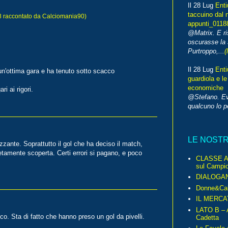
Il 28 Lug
Enti
taccuino dal 
raccontato da Calciomania90)
appunti_0118
@Matrix. E ri
oscurasse la 
Purtroppo,...
(
Il 28 Lug
Enti
un'ottima gara e ha tenuto sotto scacco
guardiola e le
economiche
i ai rigori.
@Stefano. E
qualcuno lo 
LE NOST
zzante. Soprattutto il gol che ha deciso il match,
etamente scoperta. Certi errori si pagano, e poco
CLASSE A 
sul Campio
DIALOGA
Donne&Cal
IL MERCA
LATO B – A
o. Sta di fatto che hanno preso un gol da pivelli.
Cadetta