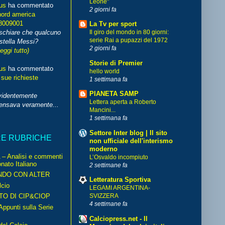
Leone"
us
ha commentato
2 giorni fa
nord america
8009001
La Tv per sport
schiare che qualcuno
Il giro del mondo in 80 giorni:
serie Rai a pupazzi del 1972
stella Messi?
2 giorni fa
leggi tutto)
Storie di Premier
us
ha commentato
hello world
 sue richieste
1 settimana fa
PIANETA SAMP
videntemente
Lettera aperta a Roberto
pensava veramente...
Mancini...
1 settimana fa
Settore Inter blog | Il sito
RE RUBRICHE
non ufficiale dell'interismo
moderno
– Analisi e commenti
L’Osvaldo incompiuto
nato Italiano
2 settimane fa
NDO CON ALTER
Letteratura Sportiva
cio
LEGAMI ARGENTINA-
TO DI CIP&CIOP
SVIZZERA
4 settimane fa
ppunti sulla Serie
Calciopress.net - Il