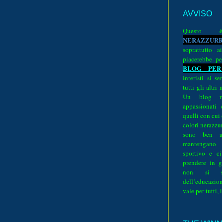
AVVISO
Quest
N
E
R
A
Z
Z
U
R
soprattutto a
piacerebbe pe
BLOG PER
interisti si 
tutti gli altri
Un blog ri
appassionati
quelli con cui
colori nerazzurr
sono ben a
mantengano
sportivo e ci
prendere in g
non si su
dell’educazion
vale per tutti, 