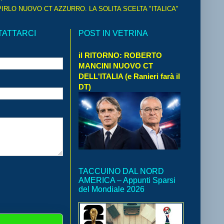
IRLO NUOVO CT AZZURRO. LA SOLITA SCELTA "ITALICA"
TATTARCI
POST IN VETRINA
il RITORNO: ROBERTO
MANCINI NUOVO CT
DELL'ITALIA (e Ranieri farà il
DT)
TACCUINO DAL NORD
AMERICA – Appunti Sparsi
del Mondiale 2026