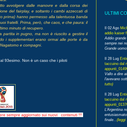
atto avvolgere dalle manovre e dalla corsa dei
ione del fairplay, e soltanto i cambi azzeccati di
ULTIMI C
to prima) hanno permesso alla talentuosa banda
uoi fratelli. Prima, però, che caos, e che paura: il
ultimo minuto di recupero.
Il 02 Ago
Mic
addio kaiser 
 partita in pugno, ma non è riuscito a gestire il
Addio grande 
ndo i supplementari erano ormai alle porte è da
sempre nei no
 a Nagatomo e compagni
.
Grande uomo o
Il 28 Lug
Enti
al 93esimo. Non è un caso che i piloti
taccuino dal 
appunti_014
Vallo a dire a
l'avevano sott
tutto)
Il 28 Lug
Enti
taccuino dal 
appunti_013
L'Argentina 
entusiasmato
re sempre aggiornato sui nuovi contenuti !!!
finale...
(leggi 