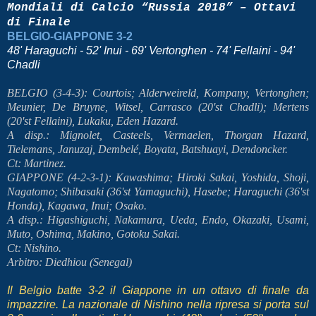
Mondiali di Calcio “Russia 2018” – Ottavi
di Finale
BELGIO-GIAPPONE 3-2
48' Haraguchi - 52' Inui - 69' Vertonghen - 74' Fellaini - 94'
Chadli
BELGIO (3-4-3): Courtois; Alderweireld, Kompany, Vertonghen;
Meunier, De Bruyne, Witsel, Carrasco (20'st Chadli); Mertens
(20'st Fellaini), Lukaku, Eden Hazard.
A disp.: Mignolet, Casteels, Vermaelen, Thorgan Hazard,
Tielemans, Januzaj, Dembelé, Boyata, Batshuayi, Dendoncker.
Ct: Martinez.
GIAPPONE (4-2-3-1): Kawashima; Hiroki Sakai, Yoshida, Shoji,
Nagatomo; Shibasaki (36'st Yamaguchi), Hasebe; Haraguchi (36'st
Honda), Kagawa, Inui; Osako.
A disp.: Higashiguchi, Nakamura, Ueda, Endo, Okazaki, Usami,
Muto, Oshima, Makino, Gotoku Sakai.
Ct: Nishino.
Arbitro: Diedhiou (Senegal)
Il Belgio batte 3-2 il Giappone in un ottavo di finale da
impazzire. La nazionale di Nishino nella ripresa si porta sul