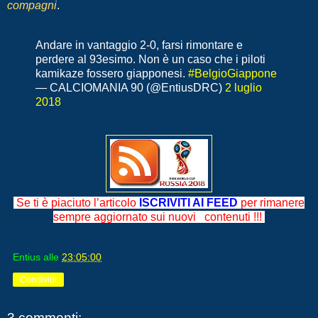
compagni
.
Andare in vantaggio 2-0, farsi rimontare e
perdere al 93esimo. Non è un caso che i piloti
kamikaze fossero giapponesi.
#BelgioGiappone
— CALCIOMANIA 90 (@EntiusDRC)
2 luglio
2018
Se ti è piaciuto l’articolo
ISCRIVITI AI FEED
per rimanere
sempre aggiornato sui nuovi contenuti !!!
Entius
alle
23:05:00
Condividi
3 commenti: