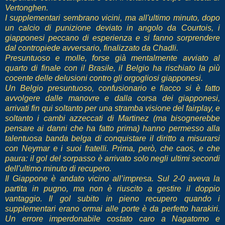
Vertonghen.
I supplementari sembrano vicini, ma all'ultimo minuto, dopo
un calcio di punizione deviato in angolo da Courtois, i
giapponesi peccano di esperienza e si fanno sorprendere
dal contropiede avversario, finalizzato da Chadli.
Presuntuoso e molle, forse già mentalmente avviato al
quarto di finale con il Brasile, il Belgio ha rischiato la più
cocente delle delusioni contro gli orgogliosi giapponesi.
Un Belgio presuntuoso, confusionario e fiacco si è fatto
avvolgere dalle manovre e dalla corsa dei giapponesi,
arrivati fin qui soltanto per una stramba visione del fairplay, e
soltanto i cambi azzeccati di Martinez (ma bisognerebbe
pensare ai danni che ha fatto prima) hanno permesso alla
talentuosa banda belga di conquistare il diritto a misurarsi
con Neymar e i suoi fratelli. Prima, però, che caos, e che
paura: il gol del sorpasso è arrivato solo negli ultimi secondi
dell'ultimo minuto di recupero.
Il Giappone è andato vicino all’impresa. Sul 2-0 aveva la
partita in pugno, ma non è riuscito a gestire il doppio
vantaggio. Il gol subito in pieno recupero quando i
supplementari erano ormai alle porte è da perfetto harakiri.
Un errore imperdonabile costato caro a Nagatomo e