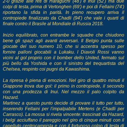
2-0 grazie alle reti di Haraguchi (48') e Inui (52') ma due
colpi di testa, prima di Vertonghen (69') e poi di Fellaini (74')
riportano la sfida in parità. In pieno recupero arriva il
contropiede finalizzato da Chadli (94') che vale i quarti di
finale contro il Brasile al Mondiale di Russia 2018.
Inizio equilibrato, con entrambe le squadre che chiudono
bene gli spazi agli avanti avversari. Il Belgio punta sulle
giocate del suo numero 10, che si accentra spesso per
fornire palloni giocabili a Lukaku. I Diavoli Rossi vanno
vicini al gol proprio con il bomber dello United, fermato sul
più bello da Yoshida e con il sinistro del trequartista del
Chelsea, respinto coi pugni da Kawashima.
La ripresa è piena di emozioni. Nel giro di quattro minuti il
Giappone trova due gol: il primo in contropiede, il secondo
con una prodezza di Inui. Nel mezzo il palo colpito da
Hazard.
Martinez a questo punto decide di provare il tutto per tutto,
inserendo Fellaini per l'impalpabile Mertens (e Chadli per
Carrasco). La mossa si rivela vincente: trascinati da Hazard,
i belgi acciuffano il pareggio nel giro di cinque minuti con il
capelluto centrocampista e con il fortunoso colpo di testa di