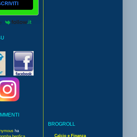
SCRIVITI
by
SU
OMMENTI
BROGROLL
nymous
ha
Calcio e Finanza
bomba benfica