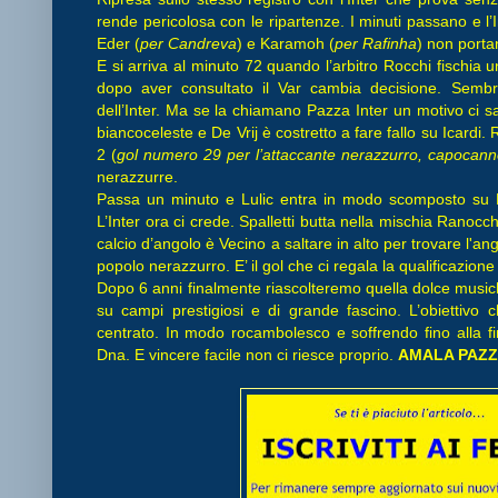
rende pericolosa con le ripartenze. I minuti passano e l’
Eder (
per Candreva
) e Karamoh (
per Rafinha
) non porta
E si arriva al minuto 72 quando l’arbitro Rocchi fischia u
dopo aver consultato il Var cambia decisione. Sembr
dell’Inter. Ma se la chiamano Pazza Inter un motivo ci s
biancoceleste e De Vrij è costretto a fare fallo su Icardi. 
2 (
gol numero 29 per l’attaccante nerazzurro, capocan
nerazzurre.
Passa un minuto e Lulic entra in modo scomposto su 
L’Inter ora ci crede. Spalletti butta nella mischia Ranocc
calcio d’angolo è Vecino a saltare in alto per trovare l'ang
popolo nerazzurro. E’ il gol che ci regala la qualificazi
Dopo 6 anni finalmente riascolteremo quella dolce musichi
su campi prestigiosi e di grande fascino. L’obiettivo 
centrato. In modo rocambolesco e soffrendo fino alla fin
Dna. E vincere facile non ci riesce proprio.
AMALA PAZZA