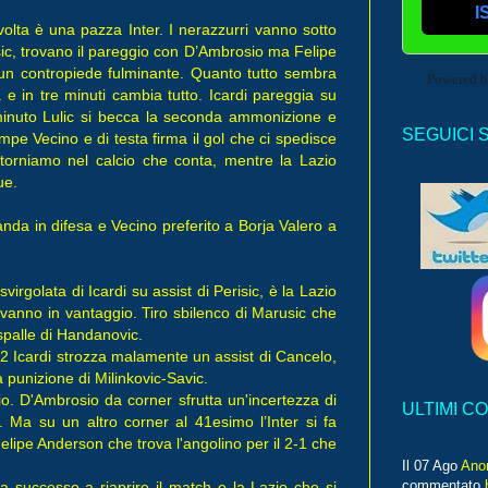
I
a è una pazza Inter. I nerazzurri vanno sotto
sic, trovano il pareggio con D’Ambrosio ma Felipe
i un contropiede fulminante. Quanto tutto sembra
Powered 
ta e in tre minuti cambia tutto. Icardi pareggia su
inuto Lulic si becca la seconda ammonizione e
SEGUICI 
mpe Vecino e di testa firma il gol che ci spedisce
torniamo nel calcio che conta, mentre la Lazio
ue.
anda in difesa e Vecino preferito a Borja Valero a
irgolata di Icardi su assist di Perisic, è la Lazio
 vanno in vantaggio. Tiro sbilenco di Marusic che
 spalle di Handanovic.
 22 Icardi strozza malamente un assist di Cancelo,
 punizione di Milinkovic-Savic.
io. D'Ambrosio da corner sfrutta un'incertezza di
ULTIMI C
e. Ma su un altro corner al 41esimo l’Inter si fa
Felipe Anderson che trova l'angolino per il 2-1 che
Il 07 Ago
Ano
commentato
a successo a riaprire il match e la Lazio che si