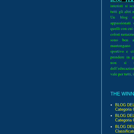
interisti si 
tutti gli altri
Un blog ri
appassionati
quelli con cui
colori nerazzurr
sono ben a
mantengano
sportivo e ci
prendere in g
non si su
dell’educazion
vale per tutti, 
THE WINNE
BLOG DEL
Categoria 
BLOG DEL
Categoria 
BLOG DELL
Classificat