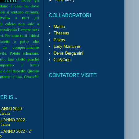
.
Dove gli
sentano a casa ma dove
 non si sentano estranei.
COLLABORATORI
volto a tutti gli
 di calcio non solo a
Mattia
 condivido l’amore per i
Theseus
i. Pertanto tutti i tifosi
Pakos
ccetti a patto che
Lady Marianne
 un comportamento
vile. Potete scherzare,
Denis Bergamini
iro, fare sfottò purché
Cip&Ciop
perino i limiti
e e del rispetto. Questo
CONTATORE VISITE
interisti e non. Grazie!!!
R IS...
'ANN0 2020 -
Calcio
L'ANNO 2022 -
Calcio
'ANNO 2022 - 2°
o