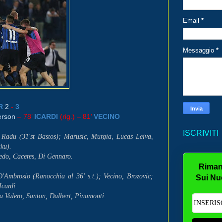
Email
*
Messaggio
*
R
2
-
3
erson
– 78’
ICARDI
(rig.) – 81’
VECINO
ISCRIVITI
, Radu (31'st Bastos); Marusic, Murgia, Lucas Leiva,
ku).
cedo, Caceres, Di Gennaro.
Riman
Ambrosio (Ranocchia al 36' s.t.); Vecino, Brozovic;
Sui Nu
Icardi.
ja Valero, Santon, Dalbert, Pinamonti.