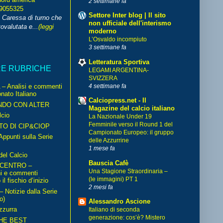
2 settimane fa
99055325
Settore Inter blog | Il sito
i Caressa di turno che
non ufficiale dell'interismo
ovalutata e...
(leggi
moderno
L’Osvaldo incompiuto
3 settimane fa
Letteratura Sportiva
RE RUBRICHE
LEGAMI ARGENTINA-
SVIZZERA
4 settimane fa
– Analisi e commenti
nato Italiano
Calciopress.net - Il
NDO CON ALTER
Magazine del calcio italiano
cio
La Nazionale Under 19
Femminile verso il Round 1 del
TO DI CIP&CIOP
Campionato Europeo: il gruppo
ppunti sulla Serie
delle Azzurrine
1 mese fa
del Calcio
Bauscia Cafè
 CENTRO –
Una Stagione Straordinaria –
ni e commenti
(le immagini) PT 1
il fischio d’inizio
2 mesi fa
Notizie dalla Serie
o)
Alessandro Ascione
zzurra
Italiano di seconda
generazione: cos’è? Mistero
HE BEST