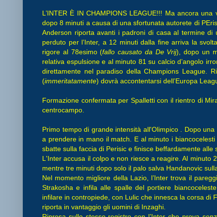
L’INTER È IN CHAMPIONS LEAGUE!!! Ma ancora una volt
dopo 8 minuti a causa di una sfortunata autorete di PEri
Anderson riporta avanti i padroni di casa al termine d
perduto per l’Inter, a 12 minuti dalla fine arriva la svol
rigore al 78esimo (
fallo causato da De Vrij
), dopo un m
relativa espulsione e al minuto 81 su calcio d’angolo irro
direttamente nel paradiso della Champions League. Ri
(
immeritatamente
) dovrà accontentarsi dell’Europa Leag
Formazione confermata per Spalletti con il rientro di Mir
centrocampo.
Primo tempo di grande intensità all'Olimpico . Dopo una sv
a prendere in mano il match. E al minuto i biancocelesti
sbatte sulla faccia di Perisic e finisce beffardamente alle
L'Inter accusa il colpo e non riesce a reagire. Al minuto
mentre tre minuti dopo solo il palo salva Handanovic sulla
Nel momento migliore della Lazio, l’Inter trova il paregg
Strakosha e infila alle spalle del portiere biancocelest
infilare in contropiede, con Lulic che innesca la corsa di 
riporta in vantaggio gli uomini di Inzaghi.
Ripresa sullo stesso registro con l’Inter che prova senz