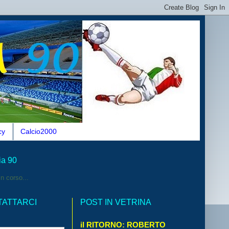
cy
Calcio2000
ia 90
n corso...
TATTARCI
POST IN VETRINA
il RITORNO: ROBERTO