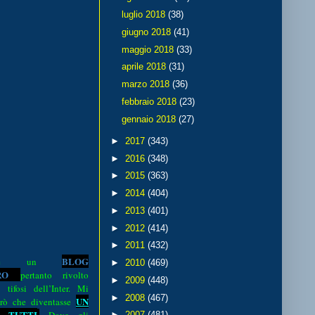
luglio 2018
(38)
giugno 2018
(41)
maggio 2018
(33)
aprile 2018
(31)
marzo 2018
(36)
febbraio 2018
(23)
gennaio 2018
(27)
►
2017
(343)
►
2016
(348)
►
2015
(363)
►
2014
(404)
►
2013
(401)
►
2012
(414)
►
2011
(432)
BLOG
o è un
►
2010
(469)
R
O
pertanto rivolto
►
2009
(448)
i tifosi dell’Inter. Mi
►
2008
(467)
UN
rò che diventasse
 TUTTI
►
2007
(481)