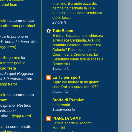
Infantino, il grande azzardo:
rafael leao
perché ha rischiato la FIFA
quando la rielezione sembrava
già in tasca
hele
ha commentato
23 ore fa
 offertona per rafael
TuttoB.com
Entella, Boccadamo in chiusura
 ce lo porto io in
all'Audace Cerignola. Avellino:
di, fino a Lisbona. Ma
scambio Patierno-Jimenez col
eggi tutto)
Catania? Desenzano, preso
Cassin dalla Cremonese. La
isBergamini
ha
Casertana vuole fare la spesa a
summer goal la
Benevento
cao festa
1 giorno fa
corda quel Reggiana-
La Tv per sport
l 3-0 eravamo tutti
Il giro del mondo in 80 giorni:
leggi tutto)
serie Rai a pupazzi del 1972
5 giorni fa
hele
ha commentato
franz
Storie di Premier
hello world
capitano. Resterai
1 settimana fa
stri cuori.
ltre...
(leggi tutto)
PIANETA SAMP
Lettera aperta a Roberto
us
ha commentato
Mancini...
nord america