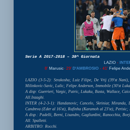
Serie A 2017-2018 – 38^ Giornata
LAZIO
-
INTE
8'
Marusic
- 29’
D'AMBROSIO
- 41'
Felipe And
LAZIO (3-5-2): Strakosha; Luiz Filipe, De Vrij (39'st Nani)
Milinkovic-Savic, Lulic; Felipe Anderson, Immobile (30'st Luka
A disp: Guerrieri, Vargic, Patric, Lukaku, Basta, Wallace, Cai
All.Inzaghi.
INTER (4-2-3-1): Handanovic; Cancelo, Skriniar, Miranda, D'
Candreva (Eder al 16'st), Rafinha (Karamoh al 23'st), Perisic; 
A disp.: Padelli, Berni, Lisandro, Gagliardini, Ranocchia, Bor
All. Spalletti.
ARBITRO: Rocchi.