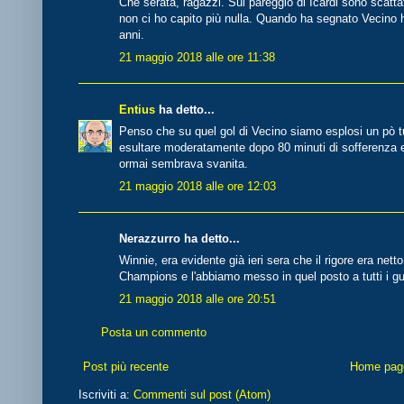
Che serata, ragazzi. Sul pareggio di Icardi sono scatta
non ci ho capito più nulla. Quando ha segnato Vecino
anni.
21 maggio 2018 alle ore 11:38
Entius
ha detto...
Penso che su quel gol di Vecino siamo esplosi un pò tu
esultare moderatamente dopo 80 minuti di sofferenza 
ormai sembrava svanita.
21 maggio 2018 alle ore 12:03
Nerazzurro ha detto...
Winnie, era evidente già ieri sera che il rigore era ne
Champions e l'abbiamo messo in quel posto a tutti i g
21 maggio 2018 alle ore 20:51
Posta un commento
Post più recente
Home pag
Iscriviti a:
Commenti sul post (Atom)