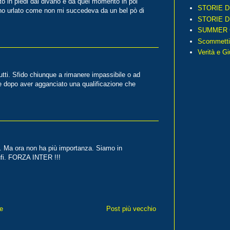
to in piedi dal divano e da quel momento in poi
STORIE D
 ho urlato come non mi succedeva da un bel pò di
STORIE D
SUMMER 
Scommetti
Verità e G
tti. Sfido chiunque a rimanere impassibile o ad
e dopo aver agganciato una qualificazione che
tto. Ma ora non ha più importanza. Siamo in
ufi. FORZA INTER !!!
e
Post più vecchio