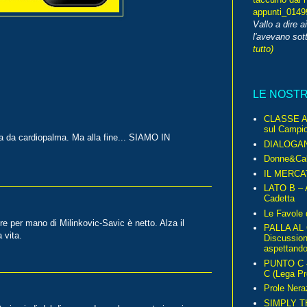
appunti_014
Vallo a dire a
l'avevano sott
tutto)
LE NOST
CLASSE A 
sul Campio
 da cardiopalma. Ma alla fine... SIAMO IN
DIALOGA
Donne&Cal
IL MERCA
LATO B – A
Cadetta
Le Favole 
re per mano di Milinkovic-Savic è netto. Alza il
PALLA AL
 vita.
Discussio
aspettando 
PUNTO C – 
C (Lega Pr
Prole Nera
SIMPLY T