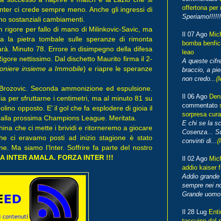
offertona per 
Inter ci crede sempre meno. Anche gli ingressi di
Speriamo!!!!!!
no sostanziali cambiamenti.
n rigore per fallo di mano di Milinkovic-Savic, ma
Il 07 Ago
Mic
a la pietra tombale sulle speranze di rimonta
bomba benfica
arà. Minuto 78. Errore in disimpegno della difesa
leao
Rigore nettissimo. Dal dischetto Maurito firma il 2-
A queste cifre
noniere insieme a Immobile
) e riapre le speranze
braccio, a pie
non credo...
(l
Brozovic. Seconda ammonizione ed espulsione.
Il 06 Ago
Den
hia per sfruttarne i centimetri, ma al minuto 81 su
commentato
olino opposto. E’ il gol che fa esplodere di gioia il
sorpresa cura
one alla prossima Champions League. Meritata.
E chi se la s
na che ci mette i brividi e ritorneremo a giocare
Cosenza... Su
che ci eravamo posti ad inizio stagione è stato
convinti di...
(
e. Ma siamo l’Inter. Soffrire fa parte del nostro
 INTER AMALA. FORZA INTER !!!
Il 02 Ago
Mic
addio kaiser 
Addio grande 
sempre nei no
Grande uomo o
Il 28 Lug
Enti
taccuino dal 