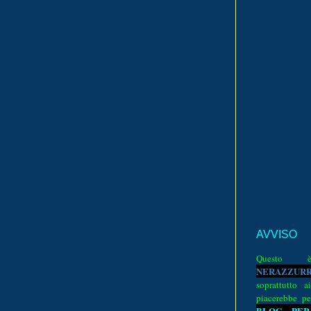
AVVISO
Quest
N
E
R
A
Z
Z
U
R
soprattutto a
piacerebbe pe
BLOG PER