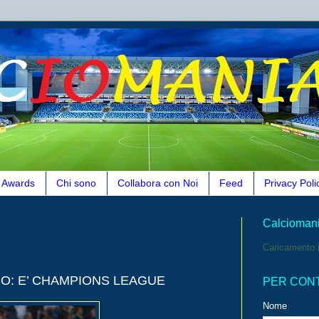
Awards
Chi sono
Collabora con Noi
Feed
Privacy Poli
Calcioman
Caricamento i
SO: E’ CHAMPIONS LEAGUE
PER CON
Nome