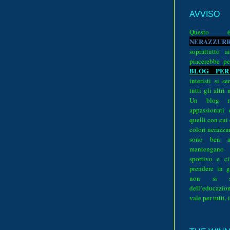
AVVISO
Quest
N
E
R
A
Z
Z
U
R
soprattutto a
piacerebbe pe
BLOG PER
interisti si 
tutti gli altri
Un blog ri
appassionati
quelli con cui
colori nerazzurr
sono ben a
mantengano
sportivo e ci
prendere in g
non si su
dell’educazion
vale per tutti, 