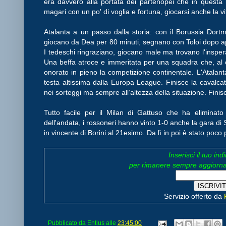
era davvero alla portata dei partenopei che in questa 
magari con un po' di voglia e fortuna, giocarsi anche la vit
Atalanta a un passo dalla storia: con il Borussia Dor
giocano da Dea per 80 minuti, segnano con Toloi dopo ap
I tedeschi ringraziano, giocano male ma trovano l'insper
Una beffa atroce e immeritata per una squadra che, al co
onorato in pieno la competizione continentale. L'Atala
testa altissima dalla Europa League. Finisce la cavalca
nei sorteggi ma sempre all’altezza della situazione. Finisc
Tutto facile per il Milan di Gattuso che ha eliminato
dell'andata, i rossoneri hanno vinto 1-0 anche la gara di
in vincente di Borini al 21esimo. Da lì in poi è stato poc
Inserisci il tuo ind
per rimanere sempre aggiornat
Servizio offerto da
Pubblicato da
Entius
alle
23:45:00