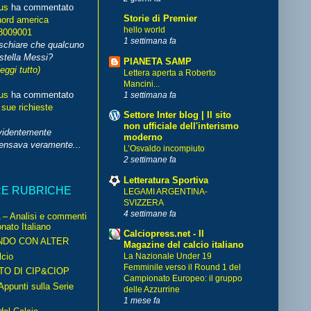
us
ha commentato
Storie di Premier
nord america
hello world
8009001
1 settimana fa
schiare che qualcuno
stella Messi?
PIANETA SAMP
leggi tutto)
Lettera aperta a Roberto
Mancini...
us
ha commentato
1 settimana fa
 sue richieste
Settore Inter blog | Il sito
non ufficiale dell'interismo
videntemente
moderno
pensava veramente...
L’Osvaldo incompiuto
2 settimane fa
Letteratura Sportiva
RE RUBRICHE
LEGAMI ARGENTINA-
SVIZZERA
4 settimane fa
– Analisi e commenti
nato Italiano
Calciopress.net - Il
NDO CON ALTER
Magazine del calcio italiano
cio
La Nazionale Under 19
Femminile verso il Round 1 del
TO DI CIP&CIOP
Campionato Europeo: il gruppo
ppunti sulla Serie
delle Azzurrine
1 mese fa