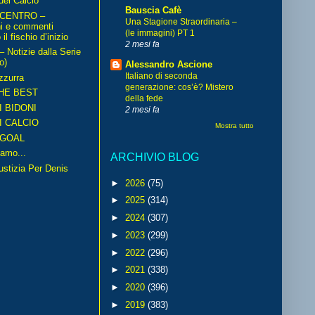
del Calcio
Bauscia Cafè
 CENTRO –
Una Stagione Straordinaria –
ni e commenti
(le immagini) PT 1
il fischio d’inizio
2 mesi fa
Notizie dalla Serie
o)
Alessandro Ascione
Italiano di seconda
zzurra
generazione: cos’è? Mistero
HE BEST
della fede
I BIDONI
2 mesi fa
I CALCIO
Mostra tutto
GOAL
amo...
ARCHIVIO BLOG
iustizia Per Denis
►
2026
(75)
►
2025
(314)
►
2024
(307)
►
2023
(299)
►
2022
(296)
►
2021
(338)
►
2020
(396)
►
2019
(383)