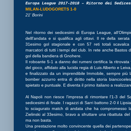
Europa League 2017-2018 – Ritorno dei Sedices
MILAN-LUDOGORETS 1-0
21' Borini
Nel ritorno dei sedicesimi di Europa League, all'Olimpic
delll'andata e si qualifica agli ottavi. Il re della sera
31esimo gol stagionale e con 57 reti totali scavalca 
marcatori di tutti i tempi del club. In rete anche Bastos 
gol della bandiera di Gnohere.
Il roboante 5-1 a danno dei rumeni certifica la ritrovata
del gioco, affidato alla lucida regia di Luis Alberto e Le
e finalizzato da un imprendibile Immobile, sempre più la
bomber azzurro entra di diritto nella storia biancocele
spietato e puntuale. E diventa il primo italiano a realizza
Al Napoli non riesce l'impresa di rimontare l'1-3 del 
sedicesimi di finale. I ragazzi di Sarri battono 2-0 il Lip
lo sciagurato match di andata che ha compromesso la 
Zielinski al 33esimo, bravo a sfruttare una ribattuta del
ma non basta.
Una prestazione molto convincente quella dei partenope