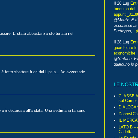
Il 28 Lug
Enti
taccuino dal 
appunti_0118
@Matrix. E ri
oscurasse la 
Purtroppo,...
(
 uscire. È stata abbastanza sfortunata nel
Il 28 Lug
Enti
guardiola e le
economiche
@Stefano. E
qualcuno lo 
 fatto sbattere fuori dal Lipsia... Ad avversarie
LE NOST
CLASSE A 
sul Campio
DIALOGA
vero indecorosa all'andata. Una settimana fa sono
Donne&Cal
IL MERCA
LATO B – A
Cadetta