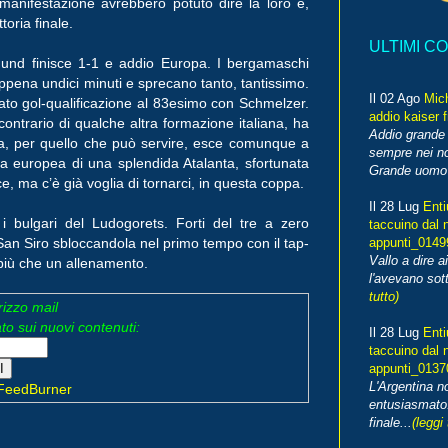
manifestazione avrebbero potuto dire la loro e,
toria finale.
ULTIMI C
tmund finisce 1-1 e addio Europa. I bergamaschi
pena undici minuti e sprecano tanto, tantissimo.
Il 02 Ago
Mic
ato gol-qualificazione al 83esimo con Schmelzer.
addio kaiser 
ntrario di qualche altra formazione italiana, ha
Addio grande 
nta, per quello che può servire, esce comunque a
sempre nei no
ta europea di una splendida Atalanta, sfortunata
Grande uomo o
e, ma c’è già voglia di tornarci, in questa coppa.
Il 28 Lug
Enti
 i bulgari del Ludogorets. Forti del tre a zero
taccuino dal 
 San Siro sbloccandola nel primo tempo con il tap-
appunti_014
Vallo a dire a
o più che un allenamento.
l'avevano sott
tutto)
irizzo mail
o sui nuovi contenuti:
Il 28 Lug
Enti
taccuino dal 
appunti_013
L'Argentina 
FeedBurner
entusiasmato
finale...
(leggi 