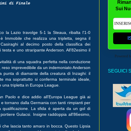
Riman
imi di Finale
Sui Nu
o la Lazio travolge 5-1 la Steaua, ribalta l'1-0
I
ta è Immobile che realizza una tripletta, segna il
Casiraghi al decimo posto della classifica dei
di testa e uno straripante Anderson. All'82esimo il
Powered 
 vitalità di una squadra perfetta nella conduzione
iva, reso imprevedibile da un indemoniato Anderson
SEGUICI 
 punta di diamante della creatura di Inzaghi: il
ste ma soprattutto si conferma terminale ideale,
re una tripletta in Europa League.
San Paolo e dice addio all'Europa League già ai
sia e tornano dalla Germania con tanti rimpianti per
qualificazione. La sfida è aperta da un gol di
 portiere Gulacsi. Insigne raddoppia all'86esimo,
i che lascia tanto amaro in bocca. Questo Lipsia