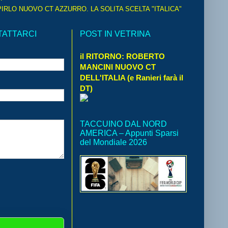
IRLO NUOVO CT AZZURRO. LA SOLITA SCELTA "ITALICA"
TATTARCI
POST IN VETRINA
il RITORNO: ROBERTO
MANCINI NUOVO CT
DELL'ITALIA (e Ranieri farà il
DT)
TACCUINO DAL NORD
AMERICA – Appunti Sparsi
del Mondiale 2026