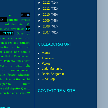
►
2012
(414)
►
2011
(432)
BLOG
o è un
►
2010
(469)
R
O
pertanto rivolto
►
2009
(448)
i tifosi dell’Inter. Mi
►
2008
(467)
UN
rò che diventasse
►
2007
(481)
 TUTTI
.
Dove gli
sentano a casa ma dove
 non si sentano estranei.
COLLABORATORI
volto a tutti gli
 di calcio non solo a
Mattia
 condivido l’amore per i
Theseus
i. Pertanto tutti i tifosi
Pakos
ccetti a patto che
Lady Marianne
 un comportamento
Denis Bergamini
vile. Potete scherzare,
iro, fare sfottò purché
Cip&Ciop
perino i limiti
e e del rispetto. Questo
CONTATORE VISITE
interisti e non. Grazie!!!