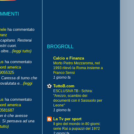
OMMENTI
hele
ha commentato
franz
capitano. Resterai
stri cuori.
BROGROLL
ltre...
(leggi tutto)
Calcio e Finanza
us
ha commentato
Morto Pietro Mezzaroma, nel
nord america
1993 rilevò la Roma insieme a
99055325
Franco Sensi
1 giorno fa
i Caressa di turno che
ovalutata e...
(leggi
TuttoB.com
ESCLUSIVA TB - Schira:
"Arezzo, scambio dei
us
ha commentato
documenti con il Sassuolo per
nord america
Leone"
1 giorno fa
70581687
non è che avesse
La Tv per sport
. Si pensava ad una
Il giro del mondo in 80 giorni:
tutto)
serie Rai a pupazzi del 1972
2 giorni fa