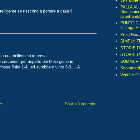
Le Favole 
PALLA AL
elligente se riescono a portare a casa il
Discussio
aspettando 
PUNTO C – 
C (Lega Pr
Prole Nera
SIMPLY T
STORIE D
STORIE D
ata una bellissima impresa.
SUMMER 
e cercando, per rispetto dei tifosi giunti in
sse finita 1-4, ieri avrebbero vinto 3-0.....A
Scommetti
Verità e G
e
Post più vecchio