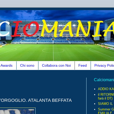
Awards
Chi sono
Collabora con Noi
Feed
Privacy Poli
Calcioman
ADDIO KA
il RITORN
farà il DT)
L’ORGOGLIO. ATALANTA BEFFATA
SIAMO IL
Summer G
EMILIA E..