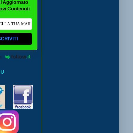
i Aggiornato
ovi Contenuti
SCRIVITI
by
SU