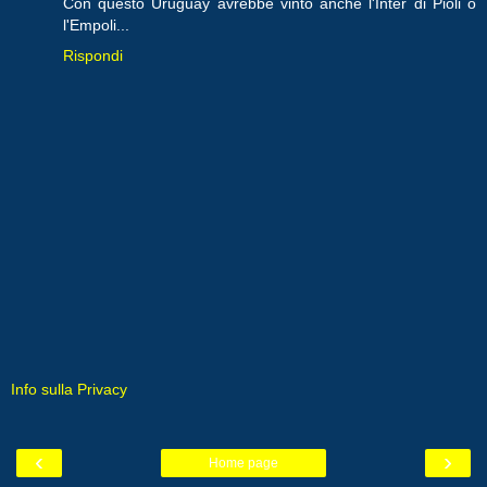
Con questo Uruguay avrebbe vinto anche l'Inter di Pioli o
l'Empoli...
Rispondi
Info sulla Privacy
‹
›
Home page