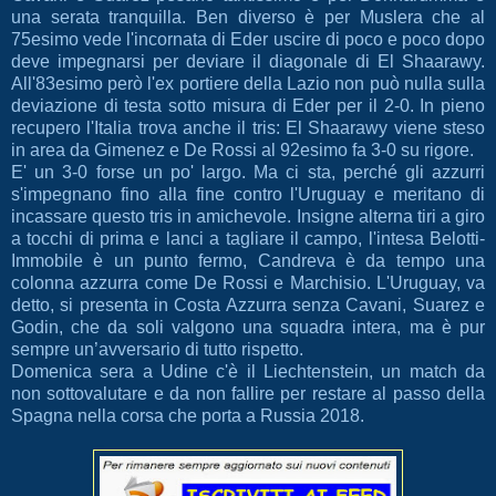
una serata tranquilla. Ben diverso è per Muslera che al
75esimo vede l'incornata di Eder uscire di poco e poco dopo
deve impegnarsi per deviare il diagonale di El Shaarawy.
All'83esimo però l'ex portiere della Lazio non può nulla sulla
deviazione di testa sotto misura di Eder per il 2-0. In pieno
recupero l'Italia trova anche il tris: El Shaarawy viene steso
in area da Gimenez e De Rossi al 92esimo fa 3-0 su rigore.
E' un 3-0 forse un po' largo. Ma ci sta, perché gli azzurri
s'impegnano fino alla fine contro l'Uruguay e meritano di
incassare questo tris in amichevole. Insigne alterna tiri a giro
a tocchi di prima e lanci a tagliare il campo, l'intesa Belotti-
Immobile è un punto fermo, Candreva è da tempo una
colonna azzurra come De Rossi e Marchisio. L'Uruguay, va
detto, si presenta in Costa Azzurra senza Cavani, Suarez e
Godin, che da soli valgono una squadra intera, ma è pur
sempre un’avversario di tutto rispetto.
Domenica sera a Udine c'è il Liechtenstein, un match da
non sottovalutare e da non fallire per restare al passo della
Spagna nella corsa che porta a Russia 2018.