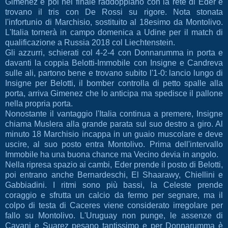
Gimenez e poi nel finale raddoppiano con la rete di Eder e
trovano il tris con De Rossi su rigore. Nota stonata
l'infortunio di Marchisio, sostituito al 18esimo da Montolivo.
L'Italia tornerà in campo domenica a Udine per il match di
qualificazione a Russia 2018 col Liechtenstein.
Gli azzurri, schierati col 4-2-4 con Donnarumma in porta e
davanti la coppia Belotti-Immobile con Insigne e Candreva
sulle ali, partono bene e trovano subito l'1-0: lancio lungo di
Insigne per Belotti, il bomber controlla di petto spalle alla
porta, arriva Gimenez che lo anticipa ma spedisce il pallone
nella propria porta.
Nonostante il vantaggio l'Italia continua a premere, Insigne
chiama Muslera alla grande parata sul suo destro a giro. Al
minuto 18 Marchisio incappa in un guaio muscolare e deve
uscire, al suo posto entra Montolivo. Prima dell'intervallo
Immobile ha una buona chance ma Vecino devia in angolo.
Nella ripresa spazio ai cambi, Eder prende il posto di Belotti,
poi entrano anche Bernardeschi, El Shaarawy, Chiellini e
Gabbiadini. I ritmi sono più bassi, la Celeste prende
coraggio e sfrutta un calcio da fermo per segnare, ma il
colpo di testa di Caceres viene considerato irregolare per
fallo su Montolivo. L'Uruguay non punge, le assenze di
Cavani e Suarez pesano tantissimo e per Donnarumma è