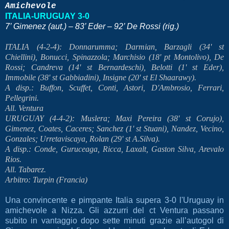
Amichevole
ITALIA-URUGUAY 3-0
7’ Gimenez (aut.) – 83’ Eder – 92’ De Rossi (rig.)
ITALIA (4-2-4): Donnarumma; Darmian, Barzagli (34' st
Chiellini), Bonucci, Spinazzola; Marchisio (18' pt Montolivo), De
Rossi; Candreva (14' st Bernardeschi), Belotti (1' st Eder),
Immobile (38' st Gabbiadini), Insigne (20' st El Shaarawy).
A disp.: Buffon, Scuffet, Conti, Astori, D'Ambrosio, Ferrari,
Pellegrini.
All. Ventura
URUGUAY (4-4-2): Muslera; Maxi Pereira (38' st Corujo),
Gimenez, Coates, Caceres; Sanchez (1' st Stuani), Nandez, Vecino,
Gonzales; Urretaviscaya, Rolan (29' st A.Silva).
A disp.: Conde, Guruceaga, Ricca, Laxalt, Gaston Silva, Arevalo
Rios.
All. Tabarez.
Arbitro: Turpin (Francia)
Una convincente e pimpante Italia supera 3-0 l'Uruguay in
amichevole a Nizza. Gli azzurri del ct Ventura passano
subito in vantaggio dopo sette minuti grazie all’autogol di