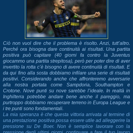
Ciò non vuol dire che il problema è risolto. Anzi, tutt’altro.
Perché ora bisogna dare continuità ai risultati. Una partita
positiva può capitare (40 giorni fa contro la Juventus
giocammo una partita strepitosa), però per poter dire di aver
invertito la rotta c’è bisogno di avere continuità di risultati. E
da qui fino alla sosta dobbiamo infilare una serie di risultati
positivi. Considerando anche che affronteremo avversarie
alla nostra portata come Sampdoria, Southampton e
Crotone. Nove punti su nove sarebbe l’ideale. In realtà in
Inghilterra potrebbe andare bene anche il pareggio, ma
purtroppo dobbiamo recuperare terreno in Europa League e
i tre punti sono fondamentali.
La mia speranza è che questa vittoria arrivata al termine di
una prestazione positiva possa essere utile ad alleggerire la
pressione su De Boer. Non è semplice lavorare con la
pressione degli ultimi giorni, continuare a fare il tuo lavoro