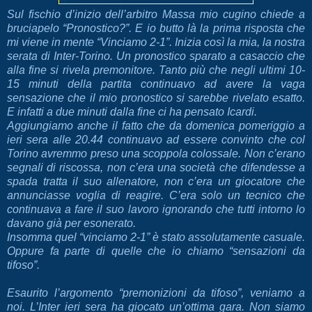
Sul fischio d’inizio dell’arbitro Massa mio cugino chiede a
bruciapelo “Pronostico?”. E io butto là la prima risposta che
mi viene in mente “Vinciamo 2-1”. Inizia così la mia, la nostra
serata di Inter-Torino. Un pronostico sparato a casaccio che
alla fine si rivela premonitore. Tanto più che negli ultimi 10-
15 minuti della partita continuavo ad avere la vaga
sensazione che il mio pronostico si sarebbe rivelato esatto.
E infatti a due minuti dalla fine ci ha pensato Icardi.
Aggiungiamo anche il fatto che da domenica pomeriggio a
ieri sera alle 20.44 continuavo ad essere convinto che col
Torino avremmo preso una scoppola colossale. Non c’erano
segnali di riscossa, non c’era una società che difendesse a
spada tratta il suo allenatore, non c’era un giocatore che
annunciasse voglia di reagire. C’era solo un tecnico che
continuava a fare il suo lavoro ignorando che tutti intorno lo
davano già per esonerato.
Insomma quel “vinciamo 2-1” è stato assolutamente casuale.
Oppure fa parte di quelle che io chiamo “sensazioni da
tifoso”.
Esaurito l’argomento “premonizioni da tifoso”, veniamo a
noi. L’Inter ieri sera ha giocato un’ottima gara. Non siamo