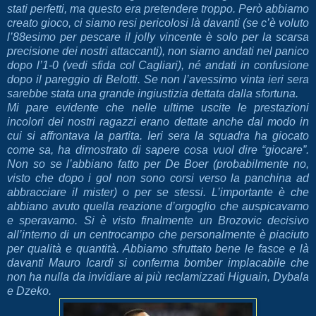
stati perfetti, ma questo era pretendere troppo. Però abbiamo
creato gioco, ci siamo resi pericolosi là davanti (se c’è voluto
l’88esimo per pescare il jolly vincente è solo per la scarsa
precisione dei nostri attaccanti), non siamo andati nel panico
dopo l’1-0 (vedi sfida col Cagliari), né andati in confusione
dopo il pareggio di Belotti. Se non l’avessimo vinta ieri sera
sarebbe stata una grande ingiustizia dettata dalla sfortuna.
Mi pare evidente che nelle ultime uscite le prestazioni
incolori dei nostri ragazzi erano dettate anche dal modo in
cui si affrontava la partita. Ieri sera la squadra ha giocato
come sa, ha dimostrato di sapere cosa vuol dire “giocare”.
Non so se l’abbiano fatto per De Boer (probabilmente no,
visto che dopo i gol non sono corsi verso la panchina ad
abbracciare il mister) o per se stessi. L’importante è che
abbiano avuto quella reazione d’orgoglio che auspicavamo
e speravamo. Si è visto finalmente un Brozovic decisivo
all’interno di un centrocampo che personalmente è piaciuto
per qualità e quantità. Abbiamo sfruttato bene le fasce e là
davanti Mauro Icardi si conferma bomber implacabile che
non ha nulla da invidiare ai più reclamizzati Higuain, Dybala
e Dzeko.