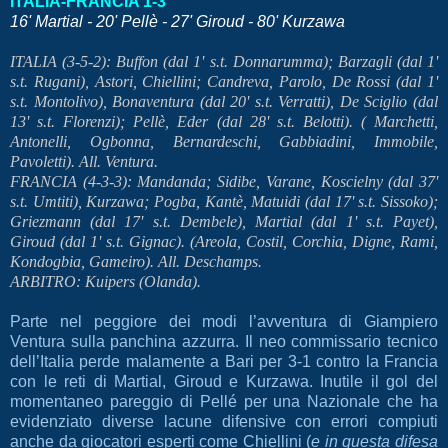
ITALIA-FRANCIA 1-3
16' Martial - 20' Pellè - 27' Giroud - 80' Kurzawa
ITALIA (3-5-2): Buffon (dal 1' s.t. Donnarumma); Barzagli (dal 1'
s.t. Rugani), Astori, Chiellini; Candreva, Parolo, De Rossi (dal 1'
s.t. Montolivo), Bonaventura (dal 20' s.t. Verratti), De Sciglio (dal
13' s.t. Florenzi); Pellè, Eder (dal 28' s.t. Belotti). ( Marchetti,
Antonelli, Ogbonna, Bernardeschi, Gabbiadini, Immobile,
Pavoletti). All. Ventura.
FRANCIA (4-3-3): Mandanda; Sidibe, Varane, Koscielny (dal 37'
s.t. Umtiti), Kurzawa; Pogba, Kantè, Matuidi (dal 17' s.t. Sissoko);
Griezmann (dal 17' s.t. Dembele), Martial (dal 1' s.t. Payet),
Giroud (dal 1' s.t. Gignac). (Areola, Costil, Corchia, Digne, Rami,
Kondogbia, Gameiro). All. Deschamps.
ARBITRO: Kuipers (Olanda).
Parte nel peggiore dei modi l’avventura di Giampiero
Ventura sulla panchina azzurra. Il neo commissario tecnico
dell’Italia perde malamente a Bari per 3-1 contro la Francia
con le reti di Martial, Giroud e Kurzawa. Inutile il gol del
momentaneo pareggio di Pellé per una Nazionale che ha
evidenziato diverse lacune difensive con errori compiuti
anche da giocatori esperti come Chiellini (
e in questa difesa