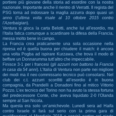
portiere più giovane della storia ad esordire con la nostra
nazionale. Importante anche il rientro di Verratti. Il regista del
PSG torna ad indossare la maglia azzurra dopo quasi un
anno (
l'ultima volta risale al 10 ottobre 2015 contro
l'Azerbaigian
).
Ventura si gioca la carta Belotti, anche lui all'esordio, ma
l'Italia fatica comunque a scardinare la difesa della Francia,
messa molto bene in campo.
La Francia crea praticamente una sola occasione nella
ripresa ed è quella buona per chiudere il match: è ancora
una volta Pogba ad ispirare Kurzawa, che trova il modo di
beffare un Donnarumma tutt’altro che impeccabile.
Finisce 3-1 per i francesi (
gli azzurri non battono la Francia
in casa da 54 anni
). L’Italia di Ventura non parte nei migliore
dei modi ma il neo commissario tecnico può consolarsi. Nel
club dei c.t. azzurri sconfitti all’esordio è in buona
compagnia, da Prandelli a Donadoni fino al mitico Vittorio
Pozzo. L’ex tecnico del Torino non ha avuto la stessa fortuna
del predecessore Conte, che aveva liquidato 2-0 l'Olanda
sempre al San Nicola.
Ma questa era solo un’amichevole. Lunedì sera ad Haifa
contro Israele si farà sul serio con la prima gara di