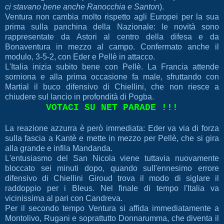
ci stavano bene anche Ranocchia e Santon
).
Ventura non cambia molto rispetto agli Europei per la sua
prima sulla panchina della Nazionale: le novità sono
rappresentate da Astori al centro della difesa e da
Bonaventura in mezzo al campo. Confermato anche il
modulo, 3-5-2, con Eder e Pellè in attacco.
L'Italia inizia subito bene con Pellè. La Francia attende
sorniona e alla prima occasione fa male, sfruttando con
Martial il buco difensivo di Chiellini, che non riesce a
chiudere sul lancio in profondità di Pogba.
VOTACI SU NET PARADE !!!
La reazione azzurra è però immediata: Eder va via di forza
sulla fascia a Kantè e mette in mezzo per Pellè, che si gira
alla grande e infila Mandanda.
L'entusiasmo del San Nicola viene tuttavia nuovamente
bloccato sei minuti dopo, quando sull'ennesimo errore
difensivo di Chiellini Giroud trova il modo di siglare il
raddoppio per i Bleus. Nel finale di tempo l'Italia va
vicinissima al pari con Candreva.
Per il secondo tempo Ventura si affida immediatamente a
Montolivo, Rugani e soprattutto Donnarumma, che diventa il