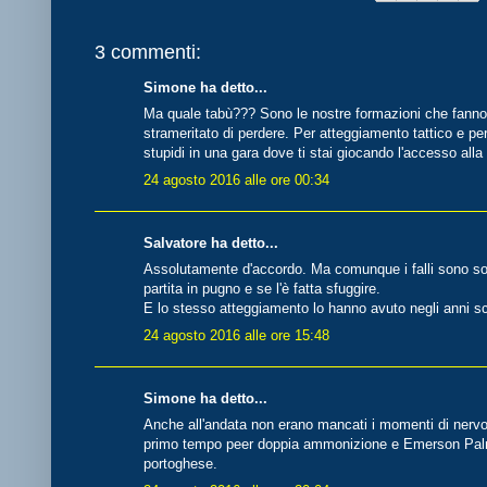
3 commenti:
Simone ha detto...
Ma quale tabù??? Sono le nostre formazioni che fann
strameritato di perdere. Per atteggiamento tattico e per
stupidi in una gara dove ti stai giocando l'accesso all
24 agosto 2016 alle ore 00:34
Salvatore ha detto...
Assolutamente d'accordo. Ma comunque i falli sono solo
partita in pugno e se l'è fatta sfuggire.
E lo stesso atteggiamento lo hanno avuto negli anni sc
24 agosto 2016 alle ore 15:48
Simone ha detto...
Anche all'andata non erano mancati i momenti di nerv
primo tempo peer doppia ammonizione e Emerson Palmie
portoghese.