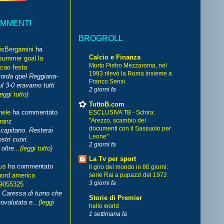
OMMENTI
BROGROLL
isBergamini
ha
Calcio e Finanza
summer goal la
Morto Pietro Mezzaroma, nel
cao festa
1993 rilevò la Roma insieme a
corda quel Reggiana-
Franco Sensi
l 3-0 eravamo tutti
2 giorni fa
leggi tutto)
TuttoB.com
hele
ha commentato
ESCLUSIVA TB - Schira:
"Arezzo, scambio dei
franz
documenti con il Sassuolo per
capitano. Resterai
Leone"
stri cuori.
2 giorni fa
ltre...
(leggi tutto)
La Tv per sport
us
ha commentato
Il giro del mondo in 80 giorni:
nord america
serie Rai a pupazzi del 1972
3 giorni fa
99055325
i Caressa di turno che
Storie di Premier
ovalutata e...
(leggi
hello world
1 settimana fa