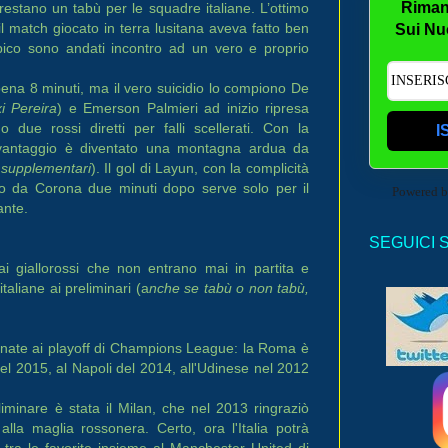
Riman
estano un tabù per le squadre italiane. L’ottimo
l match giocato in terra lusitana aveva fatto ben
Sui Nu
mpico sono andati incontro ad un vero e proprio
ena 8 minuti, ma il vero suicidio lo compiono De
i Pereira
) e Emerson Palmieri ad inizio ripresa
due rossi diretti per falli scellerati. Con la
I
 svantaggio è diventato una montagna ardua da
 supplementari
). Il gol di Layun, con la complicità
mato da Corona due minuti dopo serve solo per il
Powered 
ante.
SEGUICI 
i giallorossi che non entrano mai in partita e
aliane ai preliminari (a
nche se tabù o non tabù,
minate ai playoff di Champions League: la Roma è
del 2015, al Napoli del 2014, all'Udinese nel 2012
minare è stata il Milan, che nel 2013 ringraziò
alla maglia rossonera. Certo, ora l'Italia potrà
ra le favorite insieme al Manchester United di