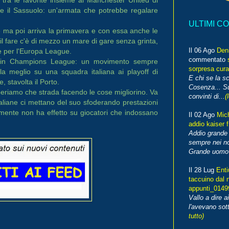
se il Sassuolo: un'armata che potrebbe regalare
ULTIMI C
e ma poi arriva la primavera e con essa anche le
 il fare c'è di mezzo un mare di gare senza grinta,
Il 06 Ago
Den
e per l'Europa League.
commentato
re in Champions League: un movimento sempre
sorpresa cura
la meglio su una squadra italiana ai playoff di
E chi se la s
 stavolta il Porto.
Cosenza... Su
periamo che strada facendo le cose migliorino. Va
convinti di...
(
liane ci mettano del suo sfoderando prestazioni
emente non ha effetto su giocatori che indossano
Il 02 Ago
Mic
addio kaiser 
Addio grande 
sempre nei no
Grande uomo o
Il 28 Lug
Enti
taccuino dal 
appunti_014
Vallo a dire a
l'avevano sott
tutto)