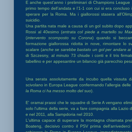
E anche quest’anno i preliminari di Champions League r
primo tempo dell’andata e l’1-1 con cui si era concluso i
sperare per la Roma. Ma i giallorossi stasera all’Oli
suicidio.
Una partita nata male a causa di un gol subito dopo app
Rossi al 40esimo (
entrata col piede a martello su Max
(
intervento scomposto su Corona
) quando si beccano 
formazione giallorossa ridotta in nove, rimontare lo
scalare (
anche se sarebbe bastato un gol per andare ai
di Szczesny, al minuto 73 chiude i conti e il tris fir
tabellino e per appesantire un bilancio già parecchio pes
Una serata assolutamente da incubo quella vissuta da
scivolano in Europa League confermando l'allergia delle it
la Roma ci ha messo molto del suo
).
E' oramai prassi che le squadre di Serie A vengano eli
solo l'ultima della serie, va a fare compagnia alla Lazio 
e nel 2011, alla Sampdoria nel 2010.
L'ultima capace di superare la montagna chiamata preli
Boateng, decisivo contro il PSV prima dell'arrivederci 
schierare la Roma in Europa League, immediatamente t