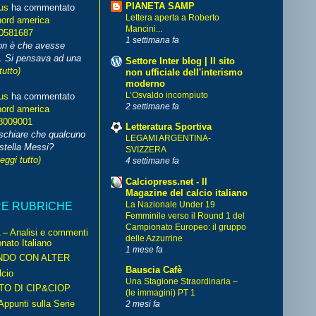
PIANETA SAMP
us
ha commentato
Lettera aperta a Roberto
nord america
Mancini...
70581687
1 settimana fa
non è che avesse
. Si pensava ad una
Settore Inter blog | Il sito
tutto)
non ufficiale dell'interismo
moderno
L’Osvaldo incompiuto
us
ha commentato
2 settimane fa
nord america
8009001
Letteratura Sportiva
schiare che qualcuno
LEGAMI ARGENTINA-
stella Messi?
SVIZZERA
leggi tutto)
4 settimane fa
Calciopress.net - Il
Magazine del calcio italiano
La Nazionale Under 19
RE RUBRICHE
Femminile verso il Round 1 del
Campionato Europeo: il gruppo
– Analisi e commenti
delle Azzurrine
nato Italiano
1 mese fa
NDO CON ALTER
Bauscia Cafè
cio
Una Stagione Straordinaria –
TO DI CIP&CIOP
(le immagini) PT 1
ppunti sulla Serie
2 mesi fa