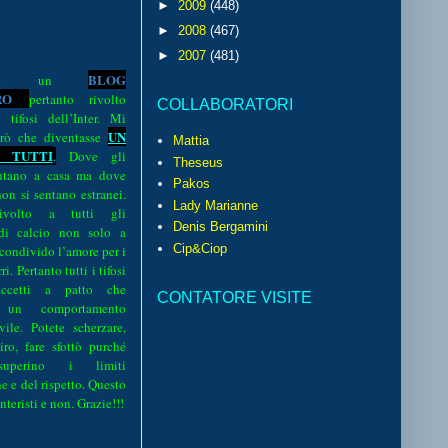
►
2009
(448)
►
2008
(467)
►
2007
(481)
BLOG
o è un
R
O
pertanto rivolto
COLLABORATORI
i tifosi dell’Inter. Mi
UN
rò che diventasse
Mattia
 TUTTI
.
Dove gli
Theseus
sentano a casa ma dove
Pakos
 non si sentano estranei.
Lady Marianne
volto a tutti gli
Denis Bergamini
 di calcio non solo a
Cip&Ciop
 condivido l’amore per i
i. Pertanto tutti i tifosi
ccetti a patto che
CONTATORE VISITE
 un comportamento
vile. Potete scherzare,
iro, fare sfottò purché
perino i limiti
e e del rispetto. Questo
interisti e non. Grazie!!!