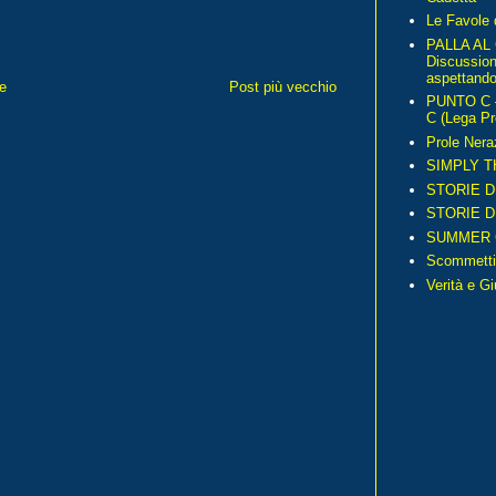
Le Favole 
PALLA AL
Discussio
aspettando 
e
Post più vecchio
PUNTO C – 
C (Lega Pr
Prole Nera
SIMPLY T
STORIE D
STORIE D
SUMMER 
Scommetti
Verità e G