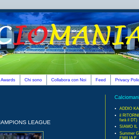
Awards
Chi sono
Collabora con Noi
Feed
Privacy Poli
Calcioman
ADDIO KA
il RITORN
farà il DT)
CHAMPIONS LEAGUE
SIAMO IL
Summer G
EMILIA E..