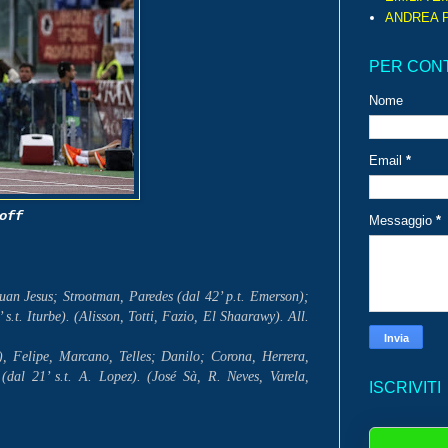
ANDREA P
PER CON
Nome
Email
*
off
Messaggio
*
an Jesus; Strootman, Paredes (dal 42’ p.t. Emerson);
s.t. Iturbe). (Alisson, Totti, Fazio, El Shaarawy). All.
, Felipe, Marcano, Telles; Danilo; Corona, Herrera,
(dal 21’ s.t. A. Lopez). (José Sà, R. Neves, Varela,
ISCRIVITI