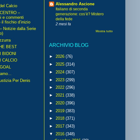
Alessandro Ascione
del Calcio
Italiano di seconda
 CENTRO –
generazione: cos’è? Mistero
ni e commenti
della fede
il fischio d’inizio
2 mesi fa
Notizie dalla Serie
Mostra tutto
o)
zzurra
ARCHIVIO BLOG
HE BEST
I BIDONI
►
2026
(76)
I CALCIO
►
2025
(314)
GOAL
►
2024
(307)
amo...
►
2023
(299)
iustizia Per Denis
►
2022
(296)
►
2021
(338)
►
2020
(396)
►
2019
(383)
►
2018
(371)
►
2017
(343)
▼
2016
(348)