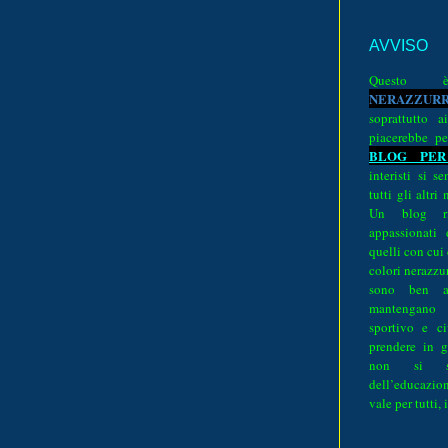
AVVISO
Quest
N
E
R
A
Z
Z
U
R
soprattutto a
piacerebbe pe
BLOG PER
interisti si 
tutti gli altri
Un blog ri
appassionati
quelli con cui
colori nerazzurr
sono ben a
mantengano
sportivo e ci
prendere in g
non si su
dell’educazion
vale per tutti, 