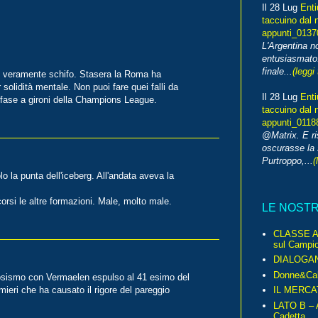
Il 28 Lug
Enti
taccuino dal 
appunti_013
L'Argentina 
entusiasmato
finale...
(leggi 
o veramente schifo. Stasera la Roma ha
 solidità mentale. Non puoi fare quei falli da
Il 28 Lug
Enti
a fase a gironi della Champions League.
taccuino dal 
appunti_0118
@Matrix. E ri
oscurasse la 
Purtroppo,...
(
 la punta dell'iceberg. All'andata aveva la
orsi le altre formazioni. Male, molto male.
LE NOST
CLASSE A 
sul Campio
DIALOGA
Donne&Cal
osismo con Vermaelen espulso al 41 esimo del
IL MERCA
ri che ha causato il rigore del pareggio
LATO B – A
Cadetta