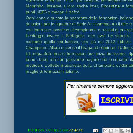
Mourinho. Insieme a loro anche Inter, Fiorentina e for
punti UEFA e magari il trofeo.
Ogni anno è questa la speranza delle formazioni italian
delusioni per le squadre di Serie A: insomma, tra il dire e
con interesse massimo al campionato e residui di energi
Festeggia invece il Portogallo, che avrà tre squad
costante quello dei lusitani, che già nel 2012 ebbero 
Champions. Allora ci pensò il Braga ad eliminare l'Udinese,
L’Europa delle nostre formazioni non inizia benissimo. S
bene i tabù, ma non possiamo negare che le squadre ita
mediocri. L’effetto musichetta della Champions evident
maglie di formazioni italiane.
Pubblicato da
Entius
alle
23:48:00