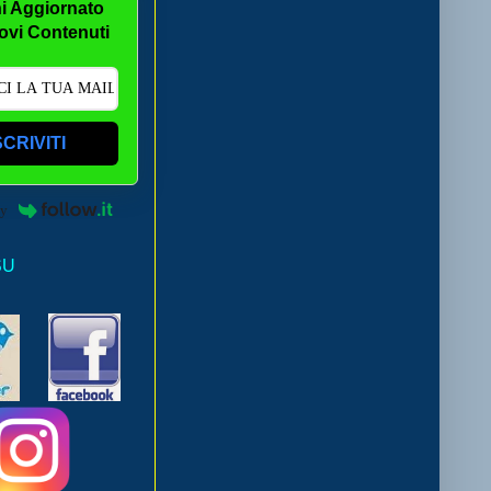
i Aggiornato
ovi Contenuti
SCRIVITI
by
SU