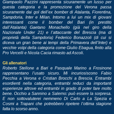
Giampaolo Pazzini rappresenta sicuramente un lusso per
questa categoria e la promozione del Verona passa
sicuramente dai gol dell’ex bomber di Atalanta, Fiorentina,
Sampdoria, Inter e Milan. Intorno a lui un mix di giovani
interessanti come il bomber del Bari (in prestito
dall’Atalanta) Gaetano Monachello (già nel giro della
Nazionale Under 21) e l’attaccante del Brescia (ma di
proprietà della Sampdoria) Federico Bonazzoli (di cui si
diceva un gran bene ai tempi della Primavera dell’Inter) e
vecchie volpi della categoria come Giulio Ebagua, finito alla
Pro Vercelli e Nicola Cacia rimasto ad Ascoli.
Gli allenatori
Roberto Stellone a Bari e Pasquale Marino a Frosinone
rappresentano l’usato sicuro. Mi incuriosiscono Fabio
Pecchia a Verona e Cristian Brocchi a Brescia. Entrambi
esordienti nella categoria, entrambi reduci da importanti
esperienze altrove ed entrambi in grado di poter fare molto
bene. Occhio a Sannino a Salerno: può essere la sorpresa.
E non sottovaluterei nemmeno Di Carlo a La Spezia e
Cosmi a Trapani che potrebbero ripetere l’ottima stagione
fatta lo scorso anno.