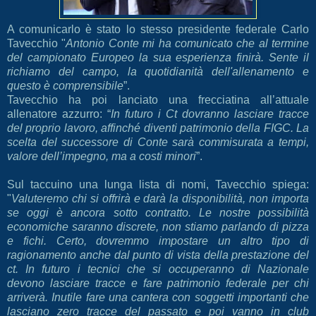
A comunicarlo è stato lo stesso presidente federale Carlo
Tavecchio "
Antonio Conte mi ha comunicato che al termine
del campionato Europeo la sua esperienza finirà. Sente il
richiamo del campo, la quotidianità dell'allenamento e
questo è comprensibile
”.
Tavecchio ha poi lanciato una frecciatina all’attuale
allenatore azzurro: “
In futuro i Ct dovranno lasciare tracce
del proprio lavoro, affinché diventi patrimonio della FIGC. La
scelta del successore di Conte sarà commisurata a tempi,
valore dell’impegno, ma a costi minori
”.
Sul taccuino una lunga lista di nomi, Tavecchio spiega:
"
Valuteremo chi si offrirà e darà la disponibilità, non importa
se oggi è ancora sotto contratto. Le nostre possibilità
economiche saranno discrete, non stiamo parlando di pizza
e fichi. Certo, dovremmo impostare un altro tipo di
ragionamento anche dal punto di vista della prestazione del
ct. In futuro i tecnici che si occuperanno di Nazionale
devono lasciare tracce e fare patrimonio federale per chi
arriverà. Inutile fare una cantera con soggetti importanti che
lasciano zero tracce del passato e poi vanno in club