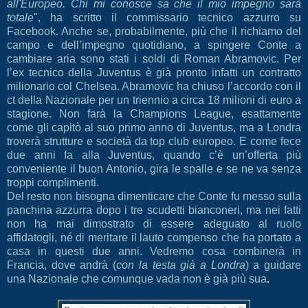
all'Europeo. Chi mi conosce sa che il mio impegno sarà
totale
", ha scritto il commissario tecnico azzurro su
Facebook. Anche se, probabilmente, più che il richiamo del
campo e dell’impegno quotidiano, a spingere Conte a
cambiare aria sono stati i soldi di Roman Abramovic. Per
l’ex tecnico della Juventus è già pronto infatti un contratto
milionario col Chelsea. Abramovic ha chiuso l’accordo con il
ct della Nazionale per un triennio a circa 18 milioni di euro a
stagione. Non farà la Champions League, esattamente
come gli capitò al suo primo anno di Juventus, ma a Londra
troverà strutture e società da top club europeo. E come fece
due anni fa alla Juventus, quando c’è un’offerta più
conveniente il buon Antonio, gira le spalle e se ne va senza
troppi complimenti.
Del resto non bisogna dimenticare che Conte fu messo sulla
panchina azzurra dopo i tre scudetti bianconeri, ma nei fatti
non ha mai dimostrato di essere adeguato al ruolo
affidatogli, né di meritare il lauto compenso che ha portato a
casa in questi due anni. Vedremo cosa combinerà in
Francia, dove andrà (
con la testa già a Londra
) a guidare
una Nazionale che comunque vada non è già più sua
.