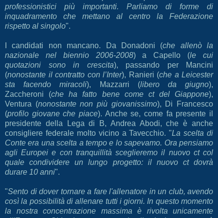
professionistici più importanti. Parliamo di forme di
inquadramento che mettano al centro la Federazione
rispetto al singolo
".
I candidati non mancano. Da Donadoni (
che allenò la
nazionale nel biennio 2006-2008
) a Capello (
le cui
quotazioni sono in crescita
), passando per Mancini
(
nonostante il contratto con l’Inter
), Ranieri (
che a Leicester
sta facendo miracoli
), Mazzarri (
libero da giugno
),
Zaccheroni (
che ha fatto bene come ct del Giappone
),
Ventura (
nonostante non più giovanissimo
), Di Francesco
(
profilo giovane che piace
). Anche se, come fa presente il
presidente della Lega di B, Andrea Abodi, che è anche
consigliere federale molto vicino a Tavecchio. "
La scelta di
Conte era una scelta a tempo e lo sapevamo. Ora pensiamo
agli Europei e con tranquillità sceglieremo il nuovo ct col
quale condividere un lungo progetto: il nuovo ct dovrà
durare 10 anni
".
"
Sento di dover tornare a fare l'allenatore in un club, avendo
così la possibilità di allenare tutti i giorni. In questo momento
la nostra concentrazione massima è rivolta unicamente