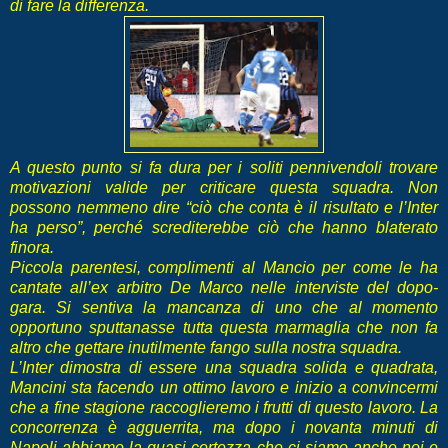
di fare la differenza.
A questo punto si fa dura per i soliti pennivendoli trovare
motivazioni valide per criticare questa squadra. Non
possono nemmeno dire “ciò che conta è il risultato e l’Inter
ha perso”, perché screditerebbe ciò che hanno blaterato
finora.
Piccola parentesi, complimenti al Mancio per come le ha
cantate all’ex arbitro De Marco nelle interviste del dopo-
gara. Si sentiva la mancanza di uno che al momento
opportuno sputtanasse tutta questa marmaglia che non fa
altro che gettare inutilmente fango sulla nostra squadra.
L’Inter dimostra di essere una squadra solida e quadrata,
Mancini sta facendo un ottimo lavoro e inizio a convincermi
che a fine stagione raccoglieremo i frutti di questo lavoro. La
concorrenza è agguerrita, ma dopo i novanta minuti di
Napoli abbiamo la quasi certezza che ci siamo anche noi e