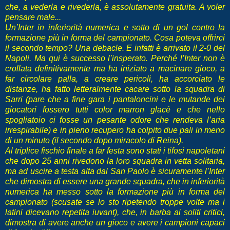
che, a vederla e rivederla, è assolutamente gratuita. A voler
pensare male...
Un’Inter in inferiorità numerica e sotto di un gol contro la
formazione più in forma del campionato. Cosa poteva offrirci
il secondo tempo? Una debacle. E infatti è arrivato il 2-0 del
Napoli. Ma qui è successo l’insperato. Perché l’Inter non è
crollata definitivamente ma ha iniziato a macinare gioco, a
far circolare palla, a creare pericoli, ha accorciato le
distanze, ha fatto letteralmente cacare sotto la squadra di
Sarri (pare che a fine gara i pantaloncini e le mutande dei
giocatori fossero tutti color marron glacé e che nello
spogliatoio ci fosse un pesante odore che rendeva l’aria
irrespirabile) e in pieno recupero ha colpito due pali in meno
di un minuto (il secondo dopo miracolo di Reina).
Al triplice fischio finale a far festa sono stati i tifosi napoletani
che dopo 25 anni rivedono la loro squadra in vetta solitaria,
ma ad uscire a testa alta dal San Paolo è sicuramente l’Inter
che dimostra di essere una grande squadra, che in inferiorità
numerica ha messo sotto la formazione più in forma del
campionato (scusate se lo sto ripetendo troppe volte ma i
latini dicevano repetita iuvant), che, in barba ai soliti critici,
dimostra di avere anche un gioco e avere i campioni capaci