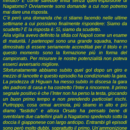
minuto? E come sarebbe finita senza quell’espulsione di
Nagatomo? Ovviamente sono domande a cui non potremo
mai dare una risposta.
C’è però una domanda che ci stiamo facendo nelle ultime
settimane a cui possiamo finalmente rispondere: Siamo da
scudetto? E la risposta è: Sì, siamo da scudetto.
Alla vigilia avevo definito la sfida col Napoli come un esame
di maturità. I partenopei sono una grande squadra, hanno
dimostrato di essere seriamente accreditati per il titolo e in
questo momento sono la formazione più in forma del
campionato. Per misurare le nostre potenzialità non poteva
esserci avversario migliore.
Sfortunatamente abbiamo subito quel gol dopo un giro e
mezzo di lancette e questo episodio ha condizionato la gara.
La prodezza di Higuain ha messo subito in discesa la gara
dei padroni di casa e ha costretto l’Inter a rincorrere. Il primo
segnale positivo è che l’Inter non ha perso la testa, giocando
un buon primo tempo e non prendendo particolari rischi.
Purtroppo, cosa ormai arcinota, più stiamo in alto e più
diamo “fastidio” e allora Orsato ha pensato bene di
sventolare due cartellini gialli a Nagatomo spedendo sotto la
doccia il giapponese con largo anticipo.
Entrambi gli episodi
sono però molto dubbi, soprattutto il primo. Un’ammonizione