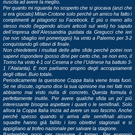
riuscita ad avere la meglio.
Per quanto mi riguarda ho scoperto che si giocava (anzi che
si era giocato) Milan-Crotone solo perché un amico ha fatto i
complimenti ai pitagorici su Facebook. E più o meno allo
stesso modo (leggendo alcuni articoli sul web) ho saputo
dell’impresa dell’Alessandria guidata da Gregucci che ieri
(se non sbaglio ieri pomeriggio) ha vinto a Palermo per 3-2
conquistando gli ottavi di finale.
Non chiedetemi i risultati delle altre sfide perché potrei non
sapervi rispondere (posso dirvi per certo che, se non erro, il
Torino ha vinto 4-1 col Cesena e che l’Udinese ha battuto 3-
1 l’Atalanta). E non parliamo proprio degli accoppiamenti
degli ottavi. Buio totale.
Periodicamente la questione Coppa Italia viene tirata fuori.
Se ne discute, ognuno dice la sua opinione ma nei fatti non
abbiamo mai visto nulla di concreto. Questa formula è
perfettamente inutile. Per avere qualche sfida un po’ più
interessante bisogna aspettare i quarti o le semifinali. Solo
allora la Coppa Italia inizia ad avere un suo fascino. Anche
perché spesso quando si arriva alle semifinali alcune
squadre hanno già fallito i loro obiettivi stagionali e si
appigliano al trofeo nazionale per salvare la stagione.
Basterebbe poco per ravvivare il torneo. Per esempio