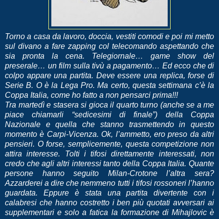
Torno a casa da lavoro, doccia, vestiti comodi e poi mi metto
sul divano a fare zapping col telecomando aspettando che
sia pronta la cena. Telegiornale… game show del
preserale… un film sulla tivù a pagamento… Ed ecco che di
colpo appare una partita. Deve essere una replica, forse di
Serie B. O è la Lega Pro. Ma certo, questa settimana c’è la
Coppa Italia, come ho fatto a non pensarci prima!!!
Tra martedì e stasera si gioca il quarto turno (anche se a me
piace chiamarli “sedicesimi di finale”) della Coppa
Nazionale e quella che stanno trasmettendo in questo
momento è Carpi-Vicenza. Ok, l’ammetto, ero preso da altri
pensieri. O forse, semplicemente, questa competizione non
attira interesse. Tolti i tifosi direttamente interessati, non
credo che agli altri interessi tanto della Coppa Italia. Quante
persone hanno seguito Milan-Crotone l’altra sera?
Azzarderei a dire che nemmeno tutti i tifosi rossoneri l’hanno
guardata. Eppure è stata una partita divertente con i
calabresi che hanno costretto i ben più quotati avversari ai
supplementari e solo a fatica la formazione di Mihajlovic è