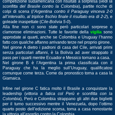
competizione sudamericana con risultati a sorpresa (
vedi la
sconfitta del Brasile contro la Colombia
), partite ricche di
colpi di scena (
l’Argentina contro il Paraguay vinceva 2-0
all’intervallo, al triplice fischio finale il risultato era di 2-2
), e
goleade inaspettate (
Cile-Bolivia 5-0
).
Alla fine non ci sono state però particolari sorprese o
clamorose eliminazioni. Tutte le favorite della
vigilia
sono
approdate ai quarti, anche se Colombia e Uruguay l’hanno
fatto con qualche affanno arrivando terze nel proprio girone.
Nel girone A dietro i padroni di casa del Cile, arrivati primi
senza particolari affanni, è la Bolivia ad aver strappato il
pass per i quarti mentre Ecuador e Messico tornano a casa.
Nel girone B è l’Argentina la prima classificata con il
Paraguay che ha la meglio sull’Uruguay, qualificatosi
comunque come terza. Come da pronostico torna a casa la
Giamaica.
Infine nel girone C fatica molto il Brasile a conquistare la
leadership (
vittoria a fatica col Perù e sconfitta con la
Colombia
), Perù e Colombia strappano gli altri due biglietti
per il turno successivo mentre il Venezuela, dopo l’ottimo
quarto posto dell’edizione scorsa, torna a casa nonostante
la vittoria all’esordio contro la Colombia.