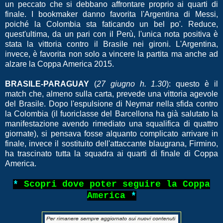
un peccato che si debbano affrontare proprio ai quarti di
finale. I bookmaker danno favorita l'Argentina di Messi,
poiché la Colombia sta faticando un bel po'. Reduce,
quest'ultima, da un pari con il Perù, l'unica nota positiva è
stata la vittoria contro il Brasile nei gironi. L'Argentina,
invece, è favorita non solo a vincere la partita ma anche ad
alzare la Coppa America 2015.
BRASILE-PARAGUAY
(
27 giugno h. 1.30
): questo è il
match che, almeno sulla carta, prevede una vittoria agevole
del Brasile. Dopo l'espulsione di Neymar nella sfida contro
la Colombia (il fuoriclasse del Barcellona ha già salutato la
manifestazione avendo rimediato una squalifica di quattro
giornate), si pensava fosse alquanto complicato arrivare in
finale, invece il sostituito dell'attaccante blaugrana, Firmino,
ha trascinato tutta la squadra ai quarti di finale di Coppa
America.
*
Scopri dove poter seguire la Coppa
America
*