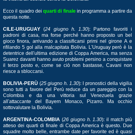
Ecco il quadro dei
quarti di finale
in programma a partire da
questa notte.
CILE-URUGUAY
(
24 giugno h. 1.30
): Partono favoriti i
padroni di casa, ma forse perché hanno proposto un bel
gioco finora, arrivando a classificarsi primi nel girone A e
rifilando 5 gol alla malcapitata Bolivia. L'Uruguay però è la
detentrice dell'ultima edizione di Coppa America, ma senza
Suarez davanti hanno avuto problemi persino a conquistare
il terzo posto e, come se ciò non bastasse, Cavani non
riesce a sbloccarsi.
BOLIVIA-PERÙ
(
25 giugno h. 1.30
): I pronostici della vigilia
sono tutti a favore del Perù reduce da un pareggio con la
Colombia e da una vittoria sul Venezuela grazie
all'attaccante del Bayern Monaco, Pizarro. Ma occhio
sottovalutare la Bolivia.
ARGENTINA-COLOMBIA
(
26 giugno h. 1.30
): il match più
atteso dei quarti di finale di Coppa America è questo. Due
squadre molto belle, entrambe date per favorite ed è quasi