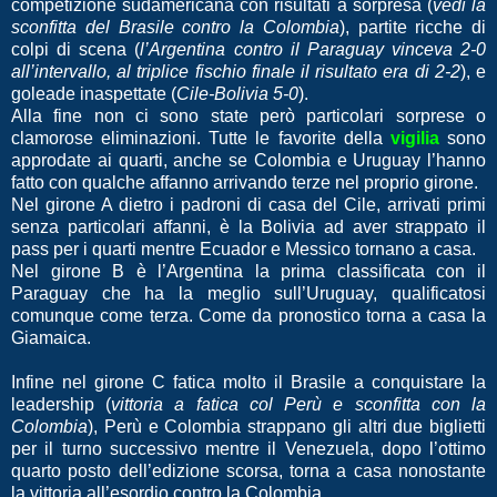
competizione sudamericana con risultati a sorpresa (
vedi la
sconfitta del Brasile contro la Colombia
), partite ricche di
colpi di scena (
l’Argentina contro il Paraguay vinceva 2-0
all’intervallo, al triplice fischio finale il risultato era di 2-2
), e
goleade inaspettate (
Cile-Bolivia 5-0
).
Alla fine non ci sono state però particolari sorprese o
clamorose eliminazioni. Tutte le favorite della
vigilia
sono
approdate ai quarti, anche se Colombia e Uruguay l’hanno
fatto con qualche affanno arrivando terze nel proprio girone.
Nel girone A dietro i padroni di casa del Cile, arrivati primi
senza particolari affanni, è la Bolivia ad aver strappato il
pass per i quarti mentre Ecuador e Messico tornano a casa.
Nel girone B è l’Argentina la prima classificata con il
Paraguay che ha la meglio sull’Uruguay, qualificatosi
comunque come terza. Come da pronostico torna a casa la
Giamaica.
Infine nel girone C fatica molto il Brasile a conquistare la
leadership (
vittoria a fatica col Perù e sconfitta con la
Colombia
), Perù e Colombia strappano gli altri due biglietti
per il turno successivo mentre il Venezuela, dopo l’ottimo
quarto posto dell’edizione scorsa, torna a casa nonostante
la vittoria all’esordio contro la Colombia.