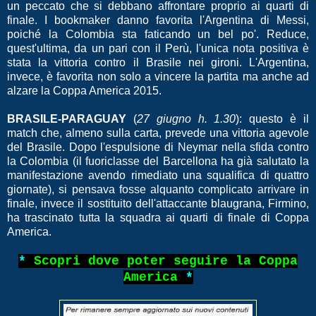
un peccato che si debbano affrontare proprio ai quarti di
finale. I bookmaker danno favorita l'Argentina di Messi,
poiché la Colombia sta faticando un bel po'. Reduce,
quest'ultima, da un pari con il Perù, l'unica nota positiva è
stata la vittoria contro il Brasile nei gironi. L'Argentina,
invece, è favorita non solo a vincere la partita ma anche ad
alzare la Coppa America 2015.
BRASILE-PARAGUAY
(
27 giugno h. 1.30
): questo è il
match che, almeno sulla carta, prevede una vittoria agevole
del Brasile. Dopo l'espulsione di Neymar nella sfida contro
la Colombia (il fuoriclasse del Barcellona ha già salutato la
manifestazione avendo rimediato una squalifica di quattro
giornate), si pensava fosse alquanto complicato arrivare in
finale, invece il sostituito dell'attaccante blaugrana, Firmino,
ha trascinato tutta la squadra ai quarti di finale di Coppa
America.
*
Scopri dove poter seguire la Coppa
America
*