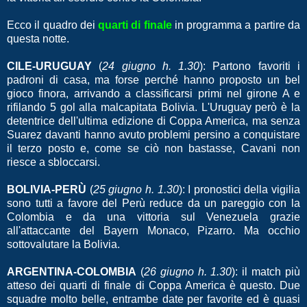
Ecco il quadro dei
quarti di finale
in programma a partire da
questa notte.
CILE-URUGUAY
(
24 giugno h. 1.30
): Partono favoriti i
padroni di casa, ma forse perché hanno proposto un bel
gioco finora, arrivando a classificarsi primi nel girone A e
rifilando 5 gol alla malcapitata Bolivia. L'Uruguay però è la
detentrice dell'ultima edizione di Coppa America, ma senza
Suarez davanti hanno avuto problemi persino a conquistare
il terzo posto e, come se ciò non bastasse, Cavani non
riesce a sbloccarsi.
BOLIVIA-PERÙ
(
25 giugno h. 1.30
): I pronostici della vigilia
sono tutti a favore del Perù reduce da un pareggio con la
Colombia e da una vittoria sul Venezuela grazie
all'attaccante del Bayern Monaco, Pizarro. Ma occhio
sottovalutare la Bolivia.
ARGENTINA-COLOMBIA
(
26 giugno h. 1.30
): il match più
atteso dei quarti di finale di Coppa America è questo. Due
squadre molto belle, entrambe date per favorite ed è quasi