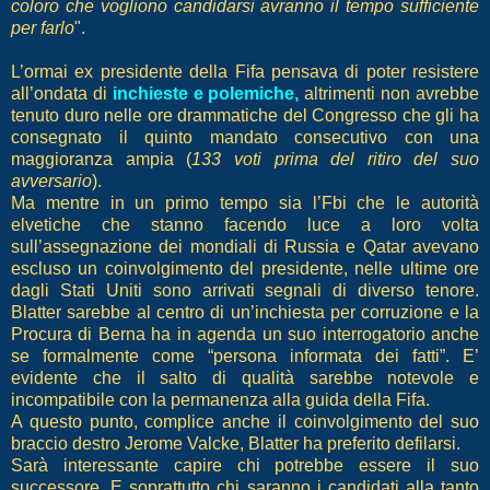
coloro che vogliono candidarsi avranno il tempo sufficiente
per farlo
".
L’ormai ex presidente della Fifa pensava di poter resistere
all’ondata di
inchieste e polemiche,
altrimenti non avrebbe
tenuto duro nelle ore drammatiche del Congresso che gli ha
consegnato il quinto mandato consecutivo con una
maggioranza ampia (
133 voti prima del ritiro del suo
avversario
).
Ma mentre in un primo tempo sia l’Fbi che le autorità
elvetiche che stanno facendo luce a loro volta
sull’assegnazione dei mondiali di Russia e Qatar avevano
escluso un coinvolgimento del presidente, nelle ultime ore
dagli Stati Uniti sono arrivati segnali di diverso tenore.
Blatter sarebbe al centro di un’inchiesta per corruzione e la
Procura di Berna ha in agenda un suo interrogatorio anche
se formalmente come “persona informata dei fatti”. E’
evidente che il salto di qualità sarebbe notevole e
incompatibile con la permanenza alla guida della Fifa.
A questo punto, complice anche il coinvolgimento del suo
braccio destro Jerome Valcke, Blatter ha preferito defilarsi.
Sarà interessante capire chi potrebbe essere il suo
successore. E soprattutto chi saranno i candidati alla tanto