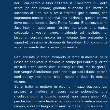
dei 5 cm dentro o fuori dall'area in Juve-Roma 3-2 della
sesta (se ben ricordo) giornata di andata. Nel mezzo è
successo di tutto, sia a livello arbitrale (pro e contro) che
soprattutto tecnico e sportivo, ma pazienza, questo per voi
deve essere l'anno di Juve-Roma falsata. E pazienza se in
Juve-Inter di quest'anno l'arbitro ha preso una topica
colossale a vostro favore, incidendo sul risultato: no,
bisogna ricordare ancora un irrilevante (per entrambe le
squadre) pessimo arbitraggio di Juve-Inter 1-3, comunque
vinta con merito dai nerazzurri, di anni fa.
Beh, scusate lo sfogo, tornando in tema di moviola: se si
riesce ad applicare la moviola in campo per ridurre gli errori
arbitrali e con scarsi costi e disagi (dubito, ma lo spero),
ben venga! Scordiamoci però che tolga tutti i dubbi, perché
certi replay non sono chiari neanche dopo la decima
visione.
Se si tratta di mettere in piedi un mezzo pasticcio per
provare a mettere a tacere certe polemiche, che
(ricollegandomi a quanto sopra) non cesseranno MAI
perché stanno nella testa e negli occhi di chi vede e non sul
campo, allora mi tengo le polemiche di ora. E, così come un