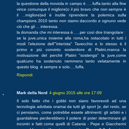
la questione della moviola in campo è .....fuffa.tanto alla fine
vince comunque il migliore(o il più bravo che non sempre è
il ...migliore)ed è inutile riprendere la polemica sulla
champions 2010 tanto non siamo daccordo e ognuno vede
ciò che gli ....interessa.
la domanda che mi interessa è......per così dire triangolare :
se la juve,unica insieme alla roma,ha ostacolato in tutti i
modi l'elezione dell'"interista" Tavecchio e lo stesso è il
primo e più convinto sostenitore di Platini,manca la
motivazione del perchè Platini "sostenga" la juve,come
qualcuno ha sostenuto nemmeno tanto velatamente in
questo blog. è sempre e solo.....fuffa.
Rispondi
Mark della Nord
4 giugno 2015 alle ore 17:09
Il solo fatto che i gobbi non siano favorevoli ad una
tecnologia adottata oramai da tutti gli sport [e, del resto, se
ci pensiamo, come potrebbe essete altrimenti: gli arbitri e i
guardalinee perderebbero il potere di poter determinare gli
incontri e fatti come quelli di Catania - Pepe e Giaccherini