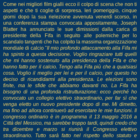
Come nei migliori film gialli ecco il colpo di scena che non ti
aspetti e che ti coglie di sorpresa. Ieri pomeriggio, cinque
giorni dopo la sua rielezione avvenuta venerdì scorso, in
una conferenza stampa convocata appositamente, Joseph
Blatter ha annunciato le sue dimissioni dalla carica di
presidente della Fifa in seguito alle polemiche per lo
scandalo tangenti che ha colpito la massima organizzazione
mondiale di calcio "
Il mio profondo attaccamento alla Fifa mi
ha spinto a questa decisione. Voglio ringraziare tutti quelli
che mi hanno sostenuto alla presidenza della Fifa e che
hanno fatto per il calcio. Tengo alla Fifa più che a qualsiasi
cosa. Voglio il meglio per lei e per il calcio, per questo ho
deciso di ricandidarmi alla presidenza. Le elezioni sono
finite, ma le sfide che abbiamo davanti no. La Fifa ha
bisogno di una profonda ristrutturazione: ecco perché ho
convocato un collegio elettivo straordinario, per far sì che
venga eletto un nuovo presidente dopo di me. Mi dimetto,
ma fino ad allora continuerò ad esercitare le mie funzioni. Il
congresso ordinario è in programma il 13 maggio 2016 a
Città del Messico, ma sarebbe troppo tardi, quindi credo che
tra dicembre e marzo si riunirà il Congresso elettivo
straordinario. Tutto sarà fatto nel rispetto dello statuto e