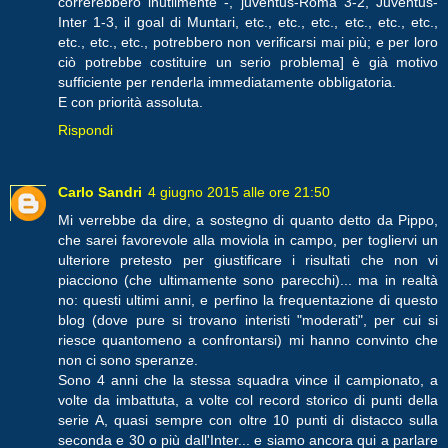
correrebbero inutilmente -, juventus-Roma 3-2, Juventus-
Inter 1-3, il goal di Muntari, etc., etc., etc., etc., etc., etc.,
etc., etc., etc., potrebbero non verificarsi mai più; e per loro
ciò potrebbe costituire un serio problema] è già motivo
sufficiente per renderla immediatamente obbligatoria.
E con priorità assoluta.
Rispondi
Carlo Sandri
4 giugno 2015 alle ore 21:50
Mi verrebbe da dire, a sostegno di quanto detto da Pippo,
che sarei favorevole alla moviola in campo, per togliervi un
ulteriore pretesto per giustificare i risultati che non vi
piacciono (che ultimamente sono parecchi)... ma in realtà
no: questi ultimi anni, e perfino la frequentazione di questo
blog (dove pure si trovano interisti "moderati", per cui si
riesce quantomeno a confrontarsi) mi hanno convinto che
non ci sono speranze.
Sono 4 anni che la stessa squadra vince il campionato, a
volte da imbattuta, a volte col record storico di punti della
serie A, quasi sempre con oltre 10 punti di distacco sulla
seconda e 30 o più dall'Inter... e siamo ancora qui a parlare