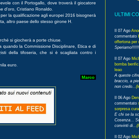
evole con il Portogallo, dove troverà il giocatore
ne d'oro, Cristiano Ronaldo.
ULTIMI C
per la qualificazione agli europei 2016 bisognerà
a, altro paese dello stesso girone H.
Il 07 Ago
Ano
commentato
perché si giocherà a porte chiuse.
offertona per 
fa quando la Commissione Disciplinare, Etica e di
Speriamo!!!!!!
sti della tifoseria, che si è scagliata contro i
Il 07 Ago
Mic
bomba benfica
ila euro.
leao
A queste cifre
Marco
braccio, a pie
non credo...
(l
Il 06 Ago
Den
commentato
sorpresa cura
E chi se la s
Cosenza... Su
convinti di...
(
Il 02 Ago
Mic