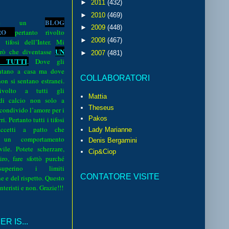
►
2011
(432)
►
2010
(469)
BLOG
o è un
►
2009
(448)
R
O
pertanto rivolto
►
2008
(467)
i tifosi dell’Inter. Mi
UN
rò che diventasse
►
2007
(481)
 TUTTI
.
Dove gli
sentano a casa ma dove
COLLABORATORI
 non si sentano estranei.
volto a tutti gli
Mattia
 di calcio non solo a
Theseus
 condivido l’amore per i
Pakos
i. Pertanto tutti i tifosi
ccetti a patto che
Lady Marianne
 un comportamento
Denis Bergamini
vile. Potete scherzare,
Cip&Ciop
iro, fare sfottò purché
perino i limiti
CONTATORE VISITE
e e del rispetto. Questo
interisti e non. Grazie!!!
R IS...