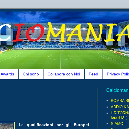
Awards
Chi sono
Collabora con Noi
Feed
Privacy Poli
Calcioman
BOMBA B
ADDIO KA
il RITORN
farà il DT)
SIAMO IL
Le qualificazioni per gli Europei