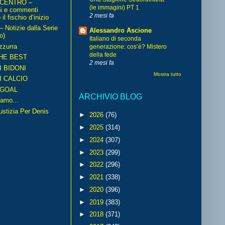
 CENTRO –
(le immagini) PT 1
ni e commenti
2 mesi fa
il fischio d’inizio
Notizie dalla Serie
Alessandro Ascione
o)
Italiano di seconda
zzurra
generazione: cos’è? Mistero
della fede
HE BEST
2 mesi fa
I BIDONI
Mostra tutto
I CALCIO
GOAL
ARCHIVIO BLOG
amo...
iustizia Per Denis
►
2026
(76)
►
2025
(314)
►
2024
(307)
►
2023
(299)
►
2022
(296)
►
2021
(338)
►
2020
(396)
►
2019
(383)
►
2018
(371)