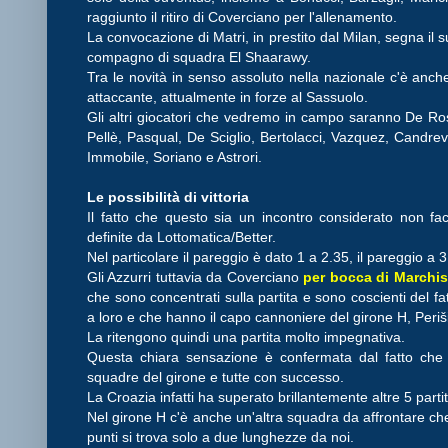
raggiunto il ritiro di Coverciano per l'allenamento.
La convocazione di Matri, in prestito dal Milan, segna il 
compagno di squadra El Shaarawy.
Tra le novità in senso assoluto nella nazionale c'è anch
attaccante, attualmente in forze al Sassuolo.
Gli altri giocatori che vedremo in campo saranno De Ross
Pellè, Pasqual, De Sciglio, Bertolacci, Vazquez, Candreva
Immobile, Soriano e Astrori.
Le possibilità di vittoria
Il fatto che questo sia un incontro considerato non fa
definite da Lottomatica/Better.
Nel particolare il pareggio è dato 1 a 2.35, il pareggio a
Gli Azzurri tuttavia da Coverciano
per bocca di Marchis
che sono concentrati sulla partita e sono coscienti del f
a loro e che hanno il capo cannoniere del girone H, Periši
La ritengono quindi una partita molto impegnativa.
Questa chiara sensazione è confermata dal fatto che so
squadre del girone e tutte con successo.
La Croazia infatti ha superato brillantemente altre 5 parti
Nel girone H c'è anche un'altra squadra da affrontare che
punti si trova solo a due lunghezze da noi.