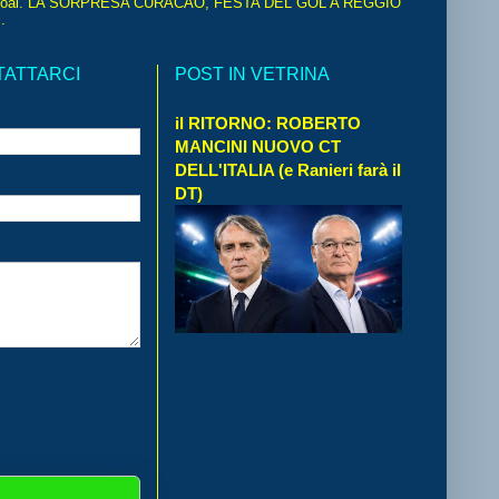
oal. LA SORPRESA CURACAO, FESTA DEL GOL A REGGIO
.
TATTARCI
POST IN VETRINA
il RITORNO: ROBERTO
MANCINI NUOVO CT
DELL'ITALIA (e Ranieri farà il
DT)