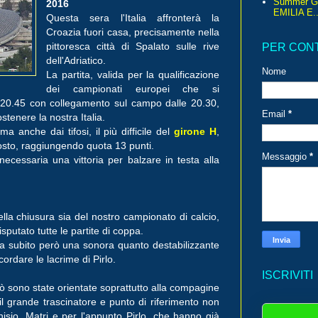
Summer G
2016
EMILIA E..
Questa sera l'Italia affronterà la
Croazia fuori casa, precisamente nella
pittoresca città di Spalato sulle rive
PER CON
dell'Adriatico.
Nome
La partita, valida per la qualificazione
dei campionati europei che si
le 20.45 con collegamento sul campo dalle 20.30,
Email
*
ostenere la nostra Italia.
a anche dai tifosi, il più difficile del
girone H
,
osto, raggiungendo quota 13 punti.
Messaggio
*
ecessaria una vittoria per balzare in testa alla
della chiusura sia del nostro campionato di calcio,
putato tutte le partite di coppa.
ha subito però una sonora quanto destabilizzante
cordare le lacrime di Pirlo.
ISCRIVITI
ò sono state orientate soprattutto alla compagine
 il grande trascinatore e punto di riferimento non
isio, Matri e per l'appunto Pirlo, che hanno già