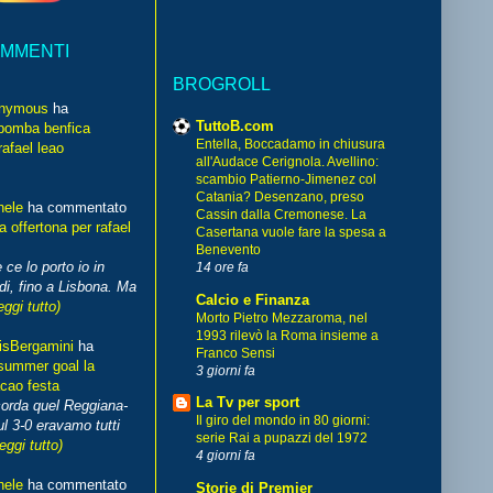
OMMENTI
BROGROLL
nymous
ha
TuttoB.com
bomba benfica
Entella, Boccadamo in chiusura
rafael leao
all'Audace Cerignola. Avellino:
scambio Patierno-Jimenez col
Catania? Desenzano, preso
hele
ha commentato
Cassin dalla Cremonese. La
 offertona per rafael
Casertana vuole fare la spesa a
Benevento
 ce lo porto io in
14 ore fa
di, fino a Lisbona. Ma
Calcio e Finanza
eggi tutto)
Morto Pietro Mezzaroma, nel
1993 rilevò la Roma insieme a
isBergamini
ha
Franco Sensi
summer goal la
3 giorni fa
cao festa
La Tv per sport
corda quel Reggiana-
Il giro del mondo in 80 giorni:
l 3-0 eravamo tutti
serie Rai a pupazzi del 1972
leggi tutto)
4 giorni fa
hele
ha commentato
Storie di Premier