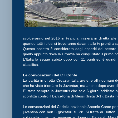
svolgeranno nel 2016 in Francia, inizierà in diretta al
quando tutti i tifosi si troveranno davanti alla tv pronti a s
Questo scontro è considerato dagli esperiti del settore m
quello appunto dove la Croazia ha conquistato il primo p
L'Italia la segue subito dopo con 11 punti ed è quindi n
classifica.
Le convocazioni del CT Conte
La partita in diretta Croazia-Italia avviene all'indomani 
che ha visto trionfare la Juventus, ma anche dopo aver dis
E' stata sempre la Juventus che solo 6 giorni addietro 
sconfitta contro il Barcellona di Messi (finita 3-1). Basta ri
Le convocazioni del Ct della nazionale Antonio Conte per
juventina con ben 6 giocatori su 28. Si tratta di Buffon,
solo della Juventus, insieme a Bonucci, Barzagli, Marich