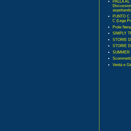
PALLA AL
Discussio
aspettando 
PUNTO C – 
C (Lega Pr
Prole Nera
SIMPLY T
STORIE D
STORIE D
SUMMER 
Scommetti
Verità e G