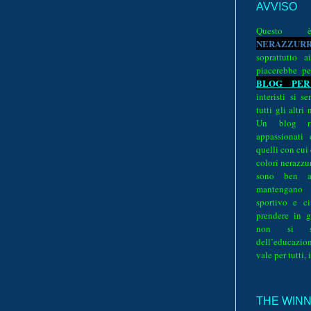
AVVISO
Quest
N
E
R
A
Z
Z
U
R
soprattutto a
piacerebbe pe
BLOG PER
interisti si 
tutti gli altri
Un blog ri
appassionati
quelli con cui
colori nerazzurr
sono ben a
mantengano
sportivo e ci
prendere in g
non si su
dell’educazion
vale per tutti, 
THE WINNE