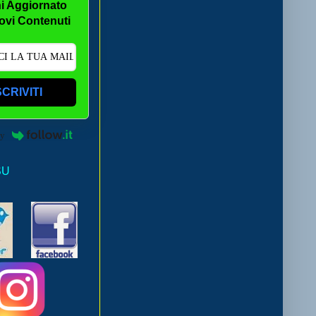
i Aggiornato
ovi Contenuti
SCRIVITI
by
SU