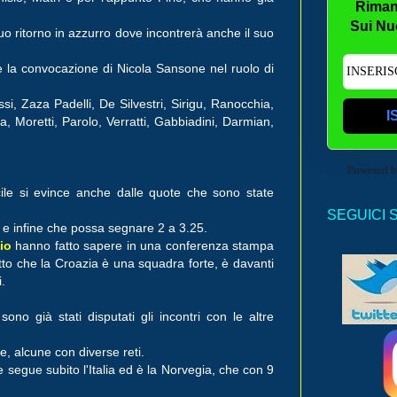
Riman
Sui Nu
suo ritorno in azzurro dove incontrerà anche il suo
e la convocazione di Nicola Sansone nel ruolo di
i, Zaza Padelli, De Silvestri, Sirigu, Ranocchia,
I
, Moretti, Parolo, Verratti, Gabbiadini, Darmian,
Powered 
cile si evince anche dalle quote che sono state
SEGUICI 
 3 e infine che possa segnare 2 a 3.25.
io
hanno fatto sapere in una conferenza stampa
atto che la Croazia è una squadra forte, è davanti
.
no già stati disputati gli incontri con le altre
te, alcune con diverse reti.
 segue subito l'Italia ed è la Norvegia, che con 9