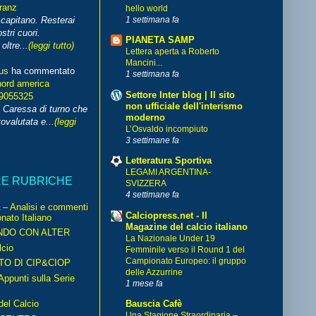
franz
hello world
1 settimana fa
capitano. Resterai
stri cuori.
PIANETA SAMP
ltre...
(leggi tutto)
Lettera aperta a Roberto
Mancini...
us
ha commentato
1 settimana fa
nord america
Settore Inter blog | Il sito
99055325
non ufficiale dell'interismo
i Caressa di turno che
moderno
ovalutata e...
(leggi
L’Osvaldo incompiuto
3 settimane fa
Letteratura Sportiva
LEGAMI ARGENTINA-
RE RUBRICHE
SVIZZERA
4 settimane fa
– Analisi e commenti
Calciopress.net - Il
nato Italiano
Magazine del calcio italiano
NDO CON ALTER
La Nazionale Under 19
cio
Femminile verso il Round 1 del
Campionato Europeo: il gruppo
TO DI CIP&CIOP
delle Azzurrine
ppunti sulla Serie
1 mese fa
del Calcio
Bauscia Cafè
Una Stagione Straordinaria –