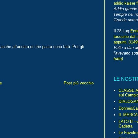
addio kaiser 
Addio grande 
sempre nei no
Grande uomo o
Il 28 Lug
Enti
taccuino dal 
appunti_014
 anche all'andata di che pasta sono fatti. Per gli
Vallo a dire a
l'avevano sott
tutto)
LE NOST
e
Post più vecchio
CLASSE A 
sul Campio
DIALOGA
Donne&Cal
IL MERCA
LATO B – A
Cadetta
Le Favole 