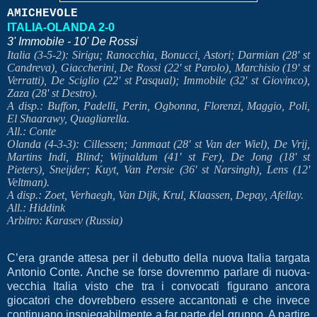
AMICHEVOLE
ITALIA-OLANDA 2-0
3' Immobile - 10' De Rossi
Italia (3-5-2): Sirigu; Ranocchia, Bonucci, Astori; Darmian (28' st
Candreva), Giaccherini, De Rossi (22' st Parolo), Marchisio (19' st
Verratti), De Sciglio (22' st Pasqual); Immobile (32' st Giovinco),
Zaza (28' st Destro).
A disp.: Buffon, Padelli, Perin, Ogbonna, Florenzi, Maggio, Poli,
El Shaarawy, Quagliarella.
All.: Conte
Olanda (4-3-3):
Cillessen; Janmaat (28' st Van der Wiel), De Vrij,
Martins Indi, Blind; Wijnaldum (41' st Fer), De Jong (18' st
Pieters), Sneijder; Kuyt, Van Persie (36' st Narsingh), Lens (12'
Veltman).
A disp.: Zoet, Verhaegh, Van Dijk, Krul, Klaassen, Depay, Afellay.
All.: Hiddink
Arbitro:
Karasev (Russia)
C’era grande attesa per il debutto della nuova Italia targata
Antonio Conte. Anche se forse dovremmo parlare di nuova-
vecchia Italia visto che tra i convocati figurano ancora
giocatori che dovrebbero essere accantonati e che invece
continuano inspiegabilmente a far parte del gruppo. A partire