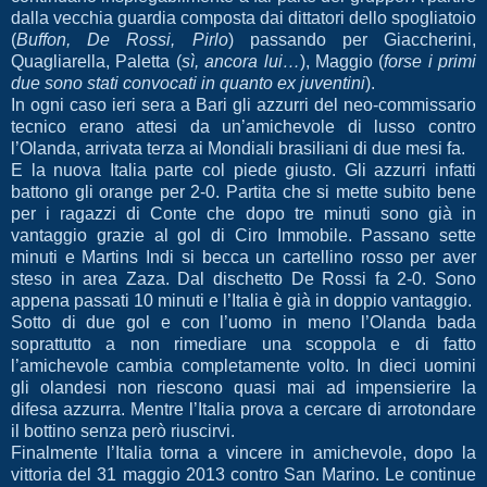
dalla vecchia guardia composta dai dittatori dello spogliatoio
(
Buffon, De Rossi, Pirlo
) passando per Giaccherini,
Quagliarella, Paletta (
sì, ancora lui…
), Maggio (
forse i primi
due sono stati convocati in quanto ex juventini
).
In ogni caso ieri sera a Bari gli azzurri del neo-commissario
tecnico erano attesi da un’amichevole di lusso contro
l’Olanda, arrivata terza ai Mondiali brasiliani di due mesi fa.
E la nuova Italia parte col piede giusto. Gli azzurri infatti
battono gli orange per 2-0. Partita che si mette subito bene
per i ragazzi di Conte che dopo tre minuti sono già in
vantaggio grazie al gol di Ciro Immobile. Passano sette
minuti e Martins Indi si becca un cartellino rosso per aver
steso in area Zaza. Dal dischetto De Rossi fa 2-0. Sono
appena passati 10 minuti e l’Italia è già in doppio vantaggio.
Sotto di due gol e con l’uomo in meno l’Olanda bada
soprattutto a non rimediare una scoppola e di fatto
l’amichevole cambia completamente volto. In dieci uomini
gli olandesi non riescono quasi mai ad impensierire la
difesa azzurra. Mentre l’Italia prova a cercare di arrotondare
il bottino senza però riuscirvi.
Finalmente l’Italia torna a vincere in amichevole, dopo la
vittoria del 31 maggio 2013 contro San Marino. Le continue