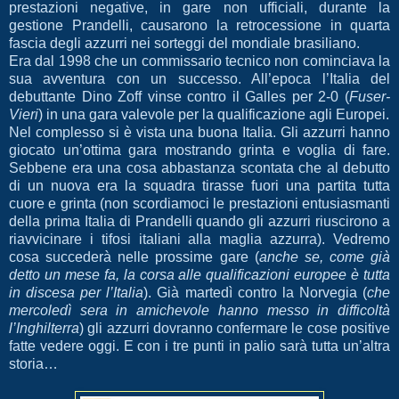
prestazioni negative, in gare non ufficiali, durante la
gestione Prandelli, causarono la retrocessione in quarta
fascia degli azzurri nei sorteggi del mondiale brasiliano.
Era dal 1998 che un commissario tecnico non cominciava la
sua avventura con un successo. All’epoca l’Italia del
debuttante Dino Zoff vinse contro il Galles per 2-0 (
Fuser-
Vieri
) in una gara valevole per la qualificazione agli Europei.
Nel complesso si è vista una buona Italia. Gli azzurri hanno
giocato un’ottima gara mostrando grinta e voglia di fare.
Sebbene era una cosa abbastanza scontata che al debutto
di un nuova era la squadra tirasse fuori una partita tutta
cuore e grinta (non scordiamoci le prestazioni entusiasmanti
della prima Italia di Prandelli quando gli azzurri riuscirono a
riavvicinare i tifosi italiani alla maglia azzurra). Vedremo
cosa succederà nelle prossime gare (
anche se, come già
detto un mese fa, la corsa alle qualificazioni europee è tutta
in discesa per l’Italia
). Già martedì contro la Norvegia (
che
mercoledì sera in amichevole hanno messo in difficoltà
l’Inghilterra
) gli azzurri dovranno confermare le cose positive
fatte vedere oggi. E con i tre punti in palio sarà tutta un’altra
storia…