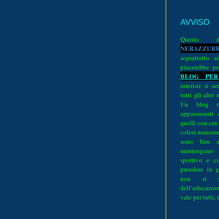
AVVISO
Quest
N
E
R
A
Z
Z
U
R
soprattutto a
piacerebbe pe
BLOG PER
interisti si 
tutti gli altri
Un blog ri
appassionati
quelli con cui
colori nerazzurr
sono ben a
mantengano
sportivo e ci
prendere in g
non si su
dell’educazion
vale per tutti, 