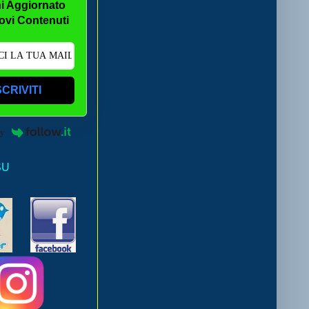
i Aggiornato
ovi Contenuti
SCRIVITI
by
SU