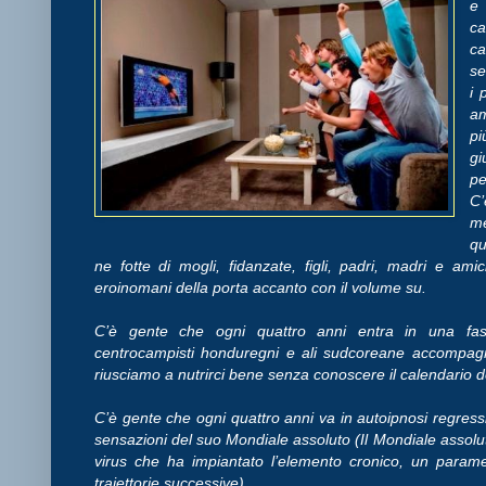
e
ca
ca
se
i 
am
pi
gi
pe
C’
me
qu
ne fotte di mogli, fidanzate, figli, padri, madri e ami
eroinomani della porta accanto con il volume su.
C’è gente che ogni quattro anni entra in una fase 
centrocampisti honduregni e ali sudcoreane accompagna
riusciamo a nutrirci bene senza conoscere il calendario d
C’è gente che ogni quattro anni va in autoipnosi regressiva
sensazioni del suo Mondiale assoluto (Il Mondiale assoluto 
virus che ha impiantato l’elemento cronico, un parame
traiettorie successive).