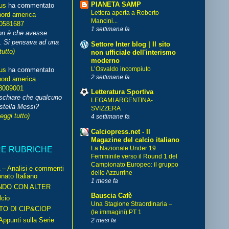
PIANETA SAMP
us
ha commentato
Lettera aperta a Roberto
nord america
Mancini...
70581687
1 settimana fa
non è che avesse
. Si pensava ad una
Settore Inter blog | Il sito
tutto)
non ufficiale dell'interismo
moderno
L’Osvaldo incompiuto
us
ha commentato
2 settimane fa
nord america
8009001
Letteratura Sportiva
schiare che qualcuno
LEGAMI ARGENTINA-
stella Messi?
SVIZZERA
leggi tutto)
4 settimane fa
Calciopress.net - Il
Magazine del calcio italiano
La Nazionale Under 19
RE RUBRICHE
Femminile verso il Round 1 del
Campionato Europeo: il gruppo
– Analisi e commenti
delle Azzurrine
nato Italiano
1 mese fa
NDO CON ALTER
Bauscia Cafè
cio
Una Stagione Straordinaria –
TO DI CIP&CIOP
(le immagini) PT 1
ppunti sulla Serie
2 mesi fa