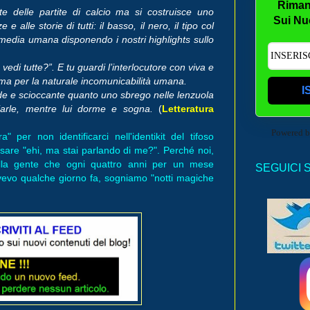
Riman
 delle partite di calcio ma si costruisce uno
Sui Nu
 alle storie di tutti: il basso, il nero, il tipo col
media umana disponendo i nostri highlights sullo
vedi tutte?”. E tu guardi l’interlocutore con viva e
a ma per la naturale incomunicabilità umana.
I
de e scioccante quanto uno sbrego nelle lenzuola
biarle, mentre lui dorme e sogna.
(
Letteratura
Powered 
per non identificarci nell'identikit del tifoso
sare "ehi, ma stai parlando di me?". Perché noi,
ella gente che ogni quattro anni per un mese
SEGUICI 
evo qualche giorno fa, sogniamo "notti magiche