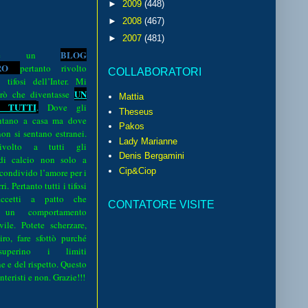
►
2009
(448)
►
2008
(467)
►
2007
(481)
BLOG
o è un
R
O
pertanto rivolto
COLLABORATORI
i tifosi dell’Inter. Mi
UN
rò che diventasse
Mattia
 TUTTI
.
Dove gli
Theseus
sentano a casa ma dove
Pakos
 non si sentano estranei.
Lady Marianne
volto a tutti gli
Denis Bergamini
 di calcio non solo a
Cip&Ciop
 condivido l’amore per i
i. Pertanto tutti i tifosi
ccetti a patto che
CONTATORE VISITE
 un comportamento
vile. Potete scherzare,
iro, fare sfottò purché
perino i limiti
e e del rispetto. Questo
interisti e non. Grazie!!!