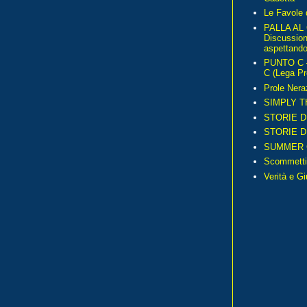
Le Favole 
PALLA AL
Discussio
aspettando 
PUNTO C – 
C (Lega Pr
Prole Nera
SIMPLY T
STORIE D
STORIE D
SUMMER 
Scommetti
Verità e G