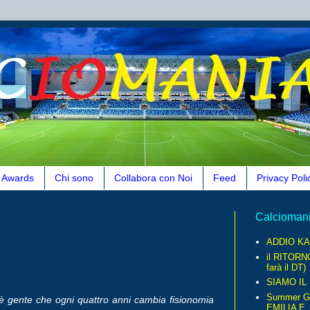
Awards
Chi sono
Collabora con Noi
Feed
Privacy Poli
Calcioman
ADDIO KA
il RITORN
farà il DT)
SIAMO IL
Summer G
è gente che ogni quattro anni cambia fisionomia
EMILIA E..