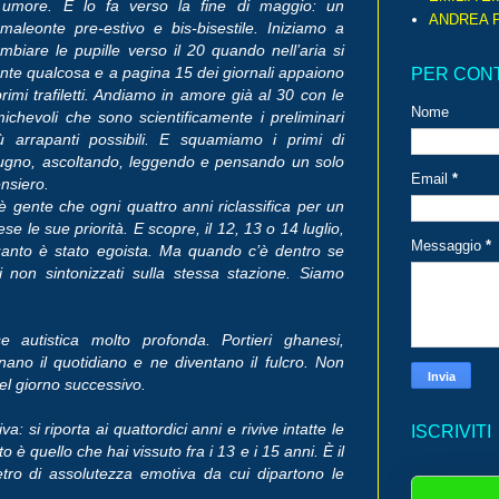
 umore. E lo fa verso la fine di maggio: un
ANDREA P
maleonte pre-estivo e bis-bisestile. Iniziamo a
mbiare le pupille verso il 20 quando nell’aria si
nte qualcosa e a pagina 15 dei giornali appaiono
PER CON
primi trafiletti. Andiamo in amore già al 30 con le
Nome
ichevoli che sono scientificamente i preliminari
ù arrapanti possibili. E squamiamo i primi di
ugno, ascoltando, leggendo e pensando un solo
Email
*
nsiero.
è gente che ogni quattro anni riclassifica per un
se le sue priorità. E scopre, il 12, 13 o 14 luglio,
Messaggio
*
anto è stato egoista. Ma quando c’è dentro se
ci non sintonizzati sulla stessa stazione. Siamo
autistica molto profonda. Portieri ghanesi,
no il quotidiano e ne diventano il fulcro. Non
el giorno successivo.
: si riporta ai quattordici anni e rivive intatte le
ISCRIVITI
è quello che hai vissuto fra i 13 e i 15 anni. È il
tro di assolutezza emotiva da cui dipartono le