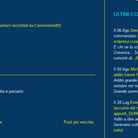
ULTIMI C
liani raccontati da Calciomania90)
Il 06 Ago
Den
commentato
sorpresa cura
E chi se la s
Cosenza... Su
convinti di...
(
Il 02 Ago
Mic
addio kaiser 
Addio grande 
sempre nei no
la e postarlo.
Grande uomo o
Il 28 Lug
Enti
taccuino dal 
appunti_014
Vallo a dire a
e
Post più vecchio
l'avevano sott
tutto)