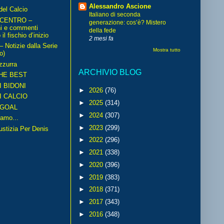
Alessandro Ascione
del Calcio
Italiano di seconda
 CENTRO –
generazione: cos’è? Mistero
ni e commenti
della fede
il fischio d’inizio
2 mesi fa
Notizie dalla Serie
Mostra tutto
o)
zzurra
ARCHIVIO BLOG
HE BEST
I BIDONI
►
2026
(76)
I CALCIO
►
2025
(314)
GOAL
►
2024
(307)
amo...
►
2023
(299)
iustizia Per Denis
►
2022
(296)
►
2021
(338)
►
2020
(396)
►
2019
(383)
►
2018
(371)
►
2017
(343)
►
2016
(348)