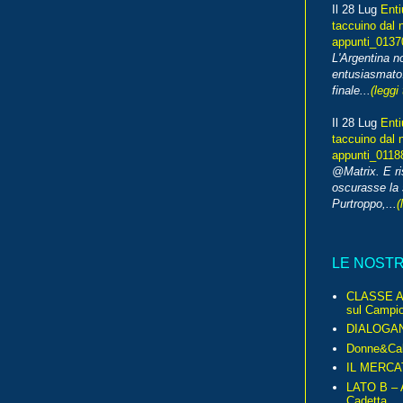
Il 28 Lug
Enti
taccuino dal 
appunti_013
L'Argentina 
entusiasmato
finale...
(leggi 
Il 28 Lug
Enti
taccuino dal 
appunti_0118
@Matrix. E ri
oscurasse la 
Purtroppo,...
(
LE NOST
CLASSE A 
sul Campio
DIALOGA
Donne&Cal
IL MERCA
LATO B – A
Cadetta