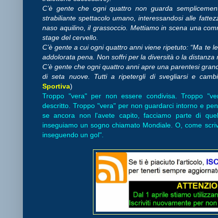
C’è gente che ogni quattro non guarda semplicemente
strabiliante spettacolo umano, interessandosi alle fattezze e
naso aquilino, il grassoccio. Mettiamo in scena una com
stage del cervello.
C’è gente a cui ogni quattro anni viene ripetuto: “Ma te le 
addolorata pena. Non soffri per la diversità o la distanz
C’è gente che ogni quattro anni apre una parentesi gran
di seta nuove. Tutti a ripetergli di svegliarsi e cam
Sportiva
)
Troppo "vera" per non essere condivisa. Troppo "vera" 
descritto. Troppo "vera" per non guardarci intorno e pen
se ancora non l'avete capito, facciamo parte di qu
inseguiamo un sogno chiamato Mondiale. O, come scriv
inseguendo un gol".