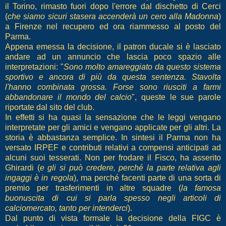
il Torino, rimasto fuori dopo l'errore dal dischetto di Cerci
(
che siamo sicuri stasera accenderà un cero alla Madonna
)
a Firenze nel recupero ed ora riammesso al posto del
Parma.
Appena emessa la decisione, il patron ducale si è lasciato
andare ad un annuncio che lascia poco spazio alle
interpretazioni: "
Sono molto amareggiato da questo sistema
sportivo e ancora di più da questa sentenza. Stavolta
l'hanno combinata grossa. Forse sono riusciti a farmi
abbandonare il mondo del calcio
", queste le sue parole
riportate dal sito del club.
In effetti si ha quasi la sensazione che le leggi vengano
interpretate per gli amici e vengano applicate per gli altri. La
storia è abbastanza semplice. In sintesi il Parma non ha
versato IRPEF e contributi relativi a compensi anticipati ad
alcuni suoi tesserati. Non per frodare il Fisco, ha asserito
Ghirardi (
e gli si può credere, perché la parte relativa agli
ingaggi è in regola
), ma perché facenti parte di una sorta di
premio per trasferimenti in altre squadre (
la famosa
buonuscita di cui si parla spesso negli articoli di
calciomercato, tanto per intenderci
).
Dal punto di vista formale la decisione della FIGC è