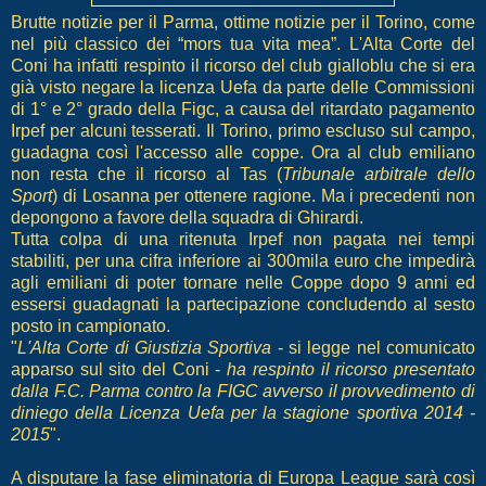
Brutte notizie per il Parma, ottime notizie per il Torino, come
nel più classico dei “mors tua vita mea”. L'Alta Corte del
Coni ha infatti respinto il ricorso del club gialloblu che si era
già visto negare la licenza Uefa da parte delle Commissioni
di 1° e 2° grado della Figc, a causa del ritardato pagamento
Irpef per alcuni tesserati. Il Torino, primo escluso sul campo,
guadagna così l'accesso alle coppe. Ora al club emiliano
non resta che il ricorso al Tas (
Tribunale arbitrale dello
Sport
) di Losanna per ottenere ragione. Ma i precedenti non
depongono a favore della squadra di Ghirardi.
Tutta colpa di una ritenuta Irpef non pagata nei tempi
stabiliti, per una cifra inferiore ai 300mila euro che impedirà
agli emiliani di poter tornare nelle Coppe dopo 9 anni ed
essersi guadagnati la partecipazione concludendo al sesto
posto in campionato.
"
L'Alta Corte di Giustizia Sportiva
- si legge nel comunicato
apparso sul sito del Coni -
ha respinto il ricorso presentato
dalla F.C. Parma contro la FIGC avverso il provvedimento di
diniego della Licenza Uefa per la stagione sportiva 2014 -
2015
".
A disputare la fase eliminatoria di Europa League sarà così