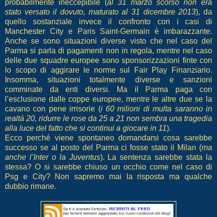
probabilmente ineccepibile (
al 31 marzo scorso non era
stato versato il dovuto, maturato al 31 dicembre 2013
), da
quello sostanziale invece il confronto con i casi di
Manchester City e Paris Saint-Germain è imbarazzante.
Anche se sono situazioni diverse visto che nel caso del
Parma si parla di pagamenti non in regola, mentre nel caso
delle due squadre europee sono sponsorizzazioni finte con
lo scopo di aggirare le norme sul Fair Play Finanziario.
Insomma, situazioni totalmente diverse e sanzioni
comminate da enti diversi. Ma il Parma paga con
l’esclusione dalle coppe europee, mentre le altre due se la
cavano con pene irrisorie (
i 60 milioni di multa saranno in
realtà 20, ridurre le rose da 25 a 21 non sembra una tragedia
alla luce del fatto che si continui a giocare in 11
).
Ecco perché viene spontaneo domandarsi cosa sarebbe
successo se al posto del Parma ci fosse stato il Milan (
ma
anche l’Inter o la Juventus
). La sentenza sarebbe stata la
stessa? O si sarebbe chiuso un occhio come nel caso di
Psg e City? Non sapremo mai la risposta ma qualche
dubbio rimane.