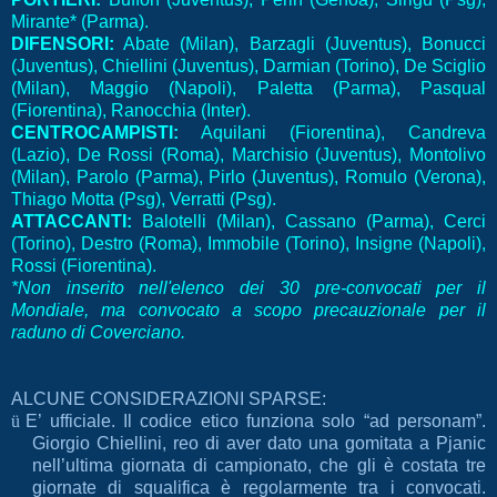
Mirante* (Parma).
DIFENSORI:
Abate (Milan), Barzagli (Juventus), Bonucci
(Juventus), Chiellini (Juventus), Darmian (Torino), De Sciglio
(Milan), Maggio (Napoli), Paletta (Parma), Pasqual
(Fiorentina), Ranocchia (Inter).
CENTROCAMPISTI:
Aquilani (Fiorentina), Candreva
(Lazio), De Rossi (Roma), Marchisio (Juventus), Montolivo
(Milan), Parolo (Parma), Pirlo (Juventus), Romulo (Verona),
Thiago Motta (Psg), Verratti (Psg).
ATTACCANTI:
Balotelli (Milan), Cassano (Parma), Cerci
(Torino), Destro (Roma), Immobile (Torino), Insigne (Napoli),
Rossi (Fiorentina).
*Non inserito nell'elenco dei 30 pre-convocati per il
Mondiale, ma convocato a scopo precauzionale per il
raduno di Coverciano.
ALCUNE CONSIDERAZIONI SPARSE:
ü
E’ ufficiale. Il codice etico funziona solo “ad personam”.
Giorgio Chiellini, reo di aver dato una gomitata a Pjanic
nell’ultima giornata di campionato, che gli è costata tre
giornate di squalifica è regolarmente tra i convocati.