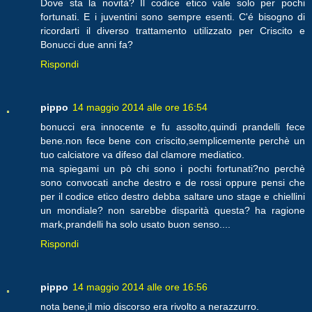
Dove sta la novità? Il codice etico vale solo per pochi
fortunati. E i juventini sono sempre esenti. C'é bisogno di
ricordarti il diverso trattamento utilizzato per Criscito e
Bonucci due anni fa?
Rispondi
pippo
14 maggio 2014 alle ore 16:54
bonucci era innocente e fu assolto,quindi prandelli fece
bene.non fece bene con criscito,semplicemente perchè un
tuo calciatore va difeso dal clamore mediatico.
ma spiegami un pò chi sono i pochi fortunati?no perchè
sono convocati anche destro e de rossi oppure pensi che
per il codice etico destro debba saltare uno stage e chiellini
un mondiale? non sarebbe disparità questa? ha ragione
mark,prandelli ha solo usato buon senso....
Rispondi
pippo
14 maggio 2014 alle ore 16:56
nota bene,il mio discorso era rivolto a nerazzurro.