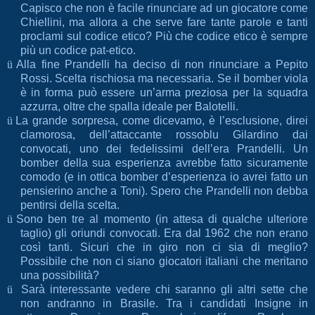
Capisco che non è facile rinunciare ad un giocatore come
Chiellini, ma allora a che serve fare tante parole e tanti
proclami sul codice etico? Più che codice etico è sempre
più un codice pat-etico.
ü
Alla fine Prandelli ha deciso di non rinunciare a Pepito
Rossi. Scelta rischiosa ma necessaria. Se il bomber viola
è in forma può essere un’arma preziosa per la squadra
azzurra, oltre che spalla ideale per Balotelli.
ü
La grande sorpresa, come dicevamo, è l’esclusione, direi
clamorosa, dell’attaccante rossoblu Gilardino dai
convocati, uno dei fedelissimi dell’era Prandelli. Un
bomber della sua esperienza avrebbe fatto sicuramente
comodo (e in ottica bomber d’esperienza io avrei fatto un
pensierino anche a Toni). Spero che Prandelli non debba
pentirsi della scelta.
ü
Sono ben tre al momento (in attesa di qualche ulteriore
taglio) gli oriundi convocati. Era dal 1962 che non erano
così tanti. Sicuri che in giro non ci sia di meglio?
Possibile che non ci siano giocatori italiani che meritano
una possibilità?
ü
Sarà interessante vedere chi saranno gli altri sette che
non andranno in Brasile. Tra i candidati Insigne in