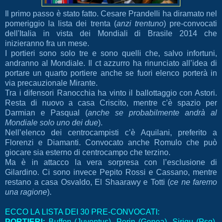
Il primo passo è stato fatto. Cesare Prandelli ha diramato nel
pomeriggio la lista dei trenta (
anzi trentuno
) pre-convocati
dell'Italia in vista dei Mondiali di Brasile 2014 che
inizieranno fra un mese.
I portieri sono solo tre e sono quelli che, salvo infortuni,
andranno al Mondiale. Il ct azzurro ha rinunciato all’idea di
portare un quarto portiere anche se fuori elenco porterà in
via precauzionale Mirante.
Tra i difensori Ranocchia ha vinto il ballottaggio con Astori.
Resta di nuovo a casa Criscito, mentre c’è spazio per
Darmian e Pasqual (
anche se probabilmente andrà al
Mondiale solo uno dei due
).
Nell’elenco dei centrocampisti c’è Aquilani, preferito a
Florenzi e Diamanti. Convocato anche Romulo che può
giocare sia esterno di centrocampo che terzino.
Ma è in attacco la vera sorpresa con l’esclusione di
Gilardino. Ci sono invece Pepito Rossi e Cassano, mentre
restano a casa Osvaldo, El Shaarawy e Totti (
ce ne faremo
una ragione
).
ECCO LA LISTA DEI 30 PRE-CONVOCATI:
PORTIERI:
Buffon (Juventus), Perin (Genoa), Sirigu (Psg),