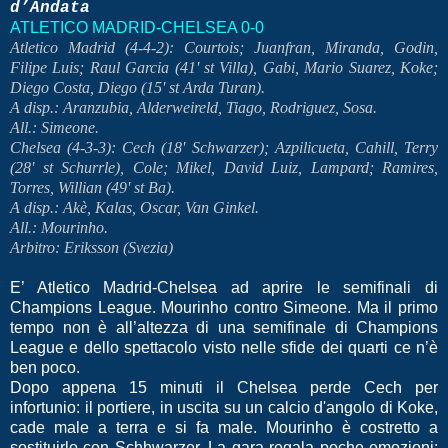
d’Andata
ATLETICO MADRID-CHELSEA 0-0
Atletico Madrid (4-4-2): Courtois; Juanfran, Miranda, Godin,
Filipe Luis; Raul Garcia (41' st Villa), Gabi, Mario Suarez, Koke;
Diego Costa, Diego (15' st Arda Turan).
A disp.: Aranzubia, Alderweireld, Tiago, Rodriguez, Sosa.
All.: Simeone.
Chelsea (4-3-3): Cech (18' Schwarzer); Azpilicueta, Cahill, Terry
(28' st Schurrle), Cole; Mikel, David Luiz, Lampard; Ramires,
Torres, Willian (49' st Ba).
A disp.: Akè, Kalas, Oscar, Van Ginkel.
All.: Mourinho.
Arbitro: Eriksson (Svezia)
E’ Atletico Madrid-Chelsea ad aprire le semifinali di
Champions League. Mourinho contro Simeone. Ma il primo
tempo non è all’altezza di una semifinale di Champions
League e dello spettacolo visto nelle sfide dei quarti ce n’è
ben poco.
Dopo appena 15 minuti il Chelsea perde Cech per
infortunio: il portiere, in uscita su un calcio d'angolo di Koke,
cade male a terra e si fa male. Mourinho è costretto a
sostituirlo con Schhwarzer. La gara regala poche emozioni: