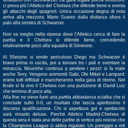
ci prova più l'Atletico del Chelsea che difende bene e sventa
gli attacchi degli spagnoli. Unica occasione degna di nota
arriva alla mezzora: Mario Suarez dalla distanza sfiora il
palo alla sinistra di Schwarzer.
Non va meglio nella ripresa dove l’Atletico cerca di fare la
partita e il Chelsea si difende bene, concedendo
relativamente poco alla squadra di Simeone.
Al 55esimo si rende pericoloso Diego ma Schwarzer è
bravo prima in uscita, poi a tornare tra i pali e sventare la
minaccia. Mourinho continua a perdere i pezzi: si fa male
anche Terry. Vengono ammoniti Gabi, Obi Mikel e Lampard:
erano tutti diffidati e mancheranno nella gara di ritorno. Nel
finale si fa vivo il Chelsea con una punizione di David Luiz
che termina di poco alta.
Alla fine ne viene fuori una partita abbastanza scialba che si
conclude sullo 0-0, un risultato che lascia apertissimo il
discorso qualificazione. Chi si aspettava gol e spettacolo
sarà rimasto deluso. Perché Atletico Madrid-Chelsea di
questa sera è stata ana delle partite di vertice più noiose che
la Champions League ci abbia regalato. Un pareggio a reti