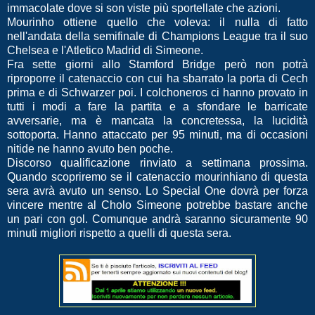
immacolate dove si son viste più sportellate che azioni.
Mourinho ottiene quello che voleva: il nulla di fatto
nell'andata della semifinale di Champions League tra il suo
Chelsea e l'Atletico Madrid di Simeone.
Fra sette giorni allo Stamford Bridge però non potrà
riproporre il catenaccio con cui ha sbarrato la porta di Cech
prima e di Schwarzer poi. I colchoneros ci hanno provato in
tutti i modi a fare la partita e a sfondare le barricate
avversarie, ma è mancata la concretessa, la lucidità
sottoporta. Hanno attaccato per 95 minuti, ma di occasioni
nitide ne hanno avuto ben poche.
Discorso qualificazione rinviato a settimana prossima.
Quando scopriremo se il catenaccio mourinhiano di questa
sera avrà avuto un senso. Lo Special One dovrà per forza
vincere mentre al Cholo Simeone potrebbe bastare anche
un pari con gol. Comunque andrà saranno sicuramente 90
minuti migliori rispetto a quelli di questa sera.