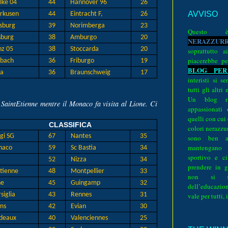
lke 04
44
Hannover 96
26
AVVISO
rkusen
44
Eintracht F,
26
sburg
39
Norimberga
23
Quest
burg
38
Amburgo
20
N
E
R
A
Z
Z
U
R
z 05
38
Stoccarda
20
soprattutto a
piacerebbe pe
bach
36
Friburgo
19
BLOG PER
a
36
Braunschweig
17
interisti si 
tutti gli altri
Un blog ri
l SaintEtienne mentre il Monaco fa visita al Lione. Ci
appassionati
quelli con cui
CLASSIFICA
colori nerazzurr
gi SG
67
Nantes
35
sono ben a
mantengano
aco
59
Sc Bastia
34
sportivo e ci
e
52
Nizza
34
prendere in g
tienne
48
Montpellier
33
non si su
ne
45
Guingamp
32
dell’educazion
iglia
43
Rennes
31
vale per tutti, 
ms
42
Evian
30
deaux
40
Valenciennes
25