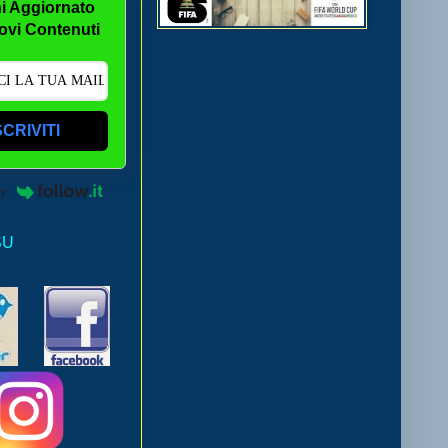
i Aggiornato
ovi Contenuti
SCRIVITI
by
SU