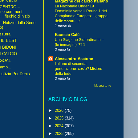
del Calcio
Magazine del calcio italiano
La Nazionale Under 19
 CENTRO –
Femminile verso il Round 1 del
ni e commenti
il fischio d’inizio
Campionato Europeo: il gruppo
delle Azzurrine
Notizie dalla Serie
1 mese fa
o)
zzurra
Bauscia Cafè
Una Stagione Straordinaria –
HE BEST
(le immagini) PT 1
I BIDONI
2 mesi fa
I CALCIO
Alessandro Ascione
GOAL
Italiano di seconda
amo...
generazione: cos’è? Mistero
iustizia Per Denis
della fede
2 mesi fa
Mostra tutto
ARCHIVIO BLOG
►
2026
(75)
►
2025
(314)
►
2024
(307)
►
2023
(299)