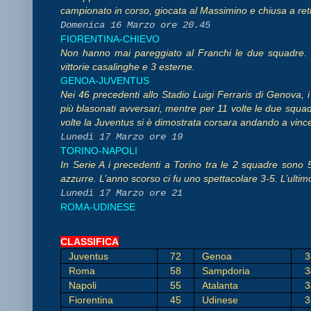
campionato in corso, giocata al Massimino e chiusa a reti 
Domenica 16 Marzo ore 20.45
FIORENTINA-CHIEVO
Non hanno mai pareggiato al Franchi le due squadre. Il b
vittorie casalinghe e 3 esterne.
GENOA-JUVENTUS
Nei 46 precedenti allo Stadio Luigi Ferraris di Genova, i
più blasonati avversari, mentre per 11 volte le due squadr
volte la Juventus si è dimostrata corsara andando a vincer
Lunedì 17 Marzo ore 19
TORINO-NAPOLI
In Serie A i precedenti a Torino tra le 2 squadre sono 59
azzurre. L’anno scorso ci fu uno spettacolare 3-5. L’ultim
Lunedì 17 Marzo ore 21
ROMA-UDINESE
CLASSIFICA
Juventus
72
Genoa
3
Roma
58
Sampdoria
3
Napoli
55
Atalanta
3
Fiorentina
45
Udinese
3