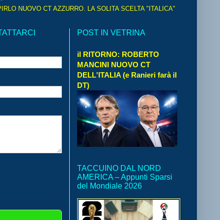
IRLO NUOVO CT AZZURRO. LA SOLITA SCELTA "ITALICA"
TATTARCI
POST IN VETRINA
il RITORNO: ROBERTO
MANCINI NUOVO CT
DELL'ITALIA (e Ranieri farà il
DT)
TACCUINO DAL NORD
AMERICA – Appunti Sparsi
del Mondiale 2026