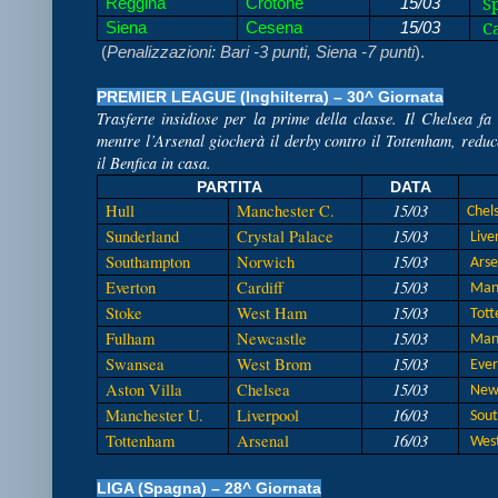
Sp
Reggina
Crotone
15/03
Ca
Siena
Cesena
15/03
(
Penalizzazioni: Bari -3 punti, Siena -7 punti
).
PREMIER LEAGUE (Inghilterra) – 30^ Giornata
Trasferte insidiose per la prime della classe. Il Chelsea fa
mentre l’Arsenal giocherà il derby contro il Tottenham, redu
il Benfica in casa.
PARTITA
DATA
15/03
Hull
Manchester C.
Chel
15/03
Sunderland
Crystal Palace
Live
15/03
Southampton
Norwich
Arse
15/03
Everton
Cardiff
Manc
15/03
Stoke
West Ham
Tot
15/03
Fulham
Newcastle
Manc
15/03
Swansea
West Brom
Ever
15/03
Aston Villa
Chelsea
Newc
16/03
Manchester U.
Liverpool
Sou
16/03
Tottenham
Arsenal
Wes
LIGA (Spagna) – 28^ Giornata