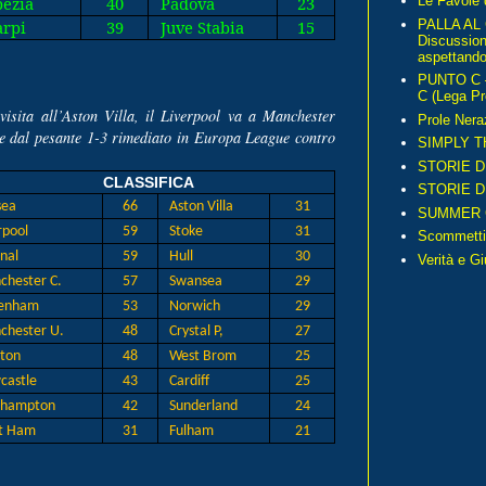
ezia
40
Padova
23
Le Favole 
PALLA AL
rpi
39
Juve Stabia
15
Discussio
aspettando 
PUNTO C – 
C (Lega Pr
 visita all’Aston Villa, il Liverpool va a Manchester
Prole Nera
ce dal pesante 1-3 rimediato in Europa League contro
SIMPLY T
STORIE D
CLASSIFICA
STORIE D
sea
66
Aston Villa
31
SUMMER 
rpool
59
Stoke
31
Scommetti
nal
59
Hull
30
Verità e G
hester C.
57
Swansea
29
tenham
53
Norwich
29
hester U.
48
Crystal P,
27
ton
48
West Brom
25
astle
43
Cardiff
25
thampton
42
Sunderland
24
t Ham
31
Fulham
21