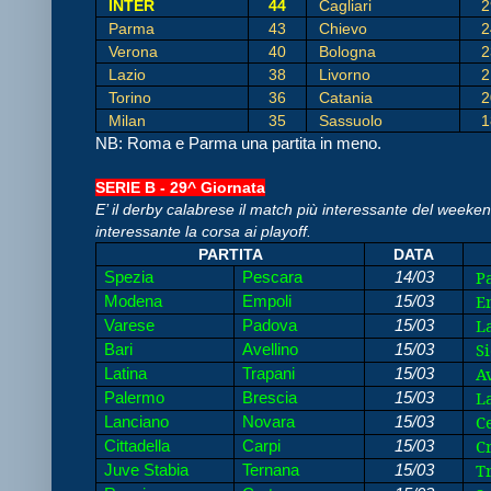
INTER
44
Cagliari
2
Parma
43
Chievo
2
Verona
40
Bologna
2
Lazio
38
Livorno
2
Torino
36
Catania
2
Milan
35
Sassuolo
1
NB: Roma e Parma una partita in meno.
SERIE B - 29^ Giornata
E’ il derby calabrese il match più interessante del week
interessante la corsa ai playoff.
PARTITA
DATA
P
Spezia
Pescara
14/03
E
Modena
Empoli
15/03
La
Varese
Padova
15/03
Si
Bari
Avellino
15/03
Av
Latina
Trapani
15/03
La
Palermo
Brescia
15/03
Ce
Lanciano
Novara
15/03
Cr
Cittadella
Carpi
15/03
Tr
Juve Stabia
Ternana
15/03