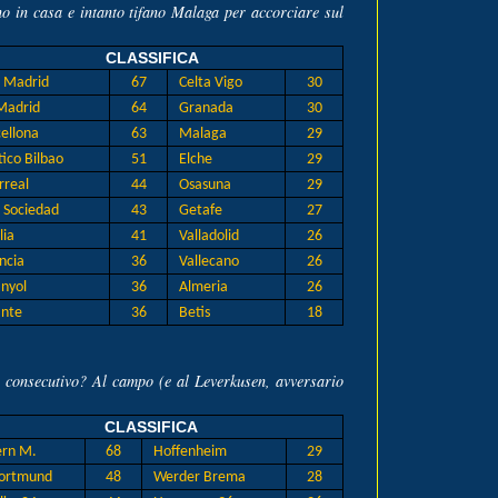
no in casa e intanto tifano Malaga per accorciare sul
CLASSIFICA
 Madrid
67
Celta Vigo
30
Madrid
64
Granada
30
ellona
63
Malaga
29
tico Bilbao
51
Elche
29
rreal
44
Osasuna
29
 Sociedad
43
Getafe
27
lia
41
Valladolid
26
ncia
36
Vallecano
26
nyol
36
Almeria
26
nte
36
Betis
18
le consecutivo? Al campo (e al Leverkusen, avversario
CLASSIFICA
ern M.
68
Hoffenheim
29
ortmund
48
Werder Brema
28