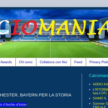
Awards
Chi sono
Collabora con Noi
Feed
Privacy Poli
Calcioman
ADDIO KA
il RITORN
farà il DT)
NCHESTER, BAYERN PER LA STORIA
SIAMO IL
Summer G
l fischio d’inizio
EMILIA E..