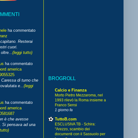
OMMENTI
hele
ha commentato
franz
capitano. Resterai
stri cuori.
ltre...
(leggi tutto)
us
ha commentato
nord america
99055325
BROGROLL
i Caressa di turno che
ovalutata e...
(leggi
Calcio e Finanza
Morto Pietro Mezzaroma, nel
1993 rilevò la Roma insieme a
us
ha commentato
Franco Sensi
nord america
1 giorno fa
70581687
TuttoB.com
non è che avesse
ESCLUSIVA TB - Schira:
. Si pensava ad una
"Arezzo, scambio dei
tutto)
documenti con il Sassuolo per