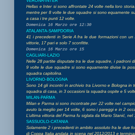
VERONA-INTER
Hellas e Inter si sono affrontate 24 volte nella loro stori
mentre per 8 volte le due squadre si sono equamente suddi
a casa i tre punti 12 volte.
Domenica 16 Marzo ore 12:30
ATALANTA-SAMPDORIA
41 i precedenti in Serie A fra le due formazioni con un
vittorie, 17 pari e solo 7 sconfitte.
Domenica 16 Marzo ore 15
CAGLIARI-LAZIO
Nelle 28 partite disputate tra le due squadre, i padroni d
9 volte le due squadre si sono equamente divise la posta
squadra capitolina.
LIVORNO-BOLOGNA
Sono 14 gli incontri in archivio tra Livorno e Bologna in t
squadra di casa, in 3 occasioni la squadra ospite e 5 volte l
MILAN-PARMA
Milan e Parma si sono incontrate per 22 volte nel campio
avuto la meglio per 14 volte, 6 sono i pareggi e in 2 occa
L’ultima vittoria del Parma fu siglata da Mario Stanić, ne
SASSUOLO-CATANIA
Solamente 2 i precedenti in ambito assoluto fra le due fo
di Coppa Italia andata in scena nel 2012/2013 e terminata 