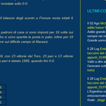
inviolate sullo 0-0.
ULTIMI C
ilancio degli scontri a Firenze recita infatti 6
Il 02 Ago
Mic
addio kaiser 
Addio grande 
 padroni di casa si sono imposti per 16 volte sui
sempre nei no
e si sono spartite la posta in palio; infine per 19
Grande uomo o
e sul difficile campo di Marassi.
Il 28 Lug
Enti
taccuino dal 
, con 23 vittorie del Toro, 23 pari e 13 vittorie
appunti_014
o pari è datato 1995, quando finì 0-0.
Vallo a dire a
l'avevano sott
tutto)
Il 28 Lug
Enti
taccuino dal 
5
appunti_013
L'Argentina 
4
entusiasmato
4
finale...
(leggi 
1