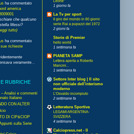
Leone"
us
ha commentato
1 giorno fa
nord america
8009001
La Tv per sport
schiare che qualcuno
Il giro del mondo in 80 giorni:
serie Rai a pupazzi del 1972
stella Messi?
2 giorni fa
leggi tutto)
Storie di Premier
us
ha commentato
hello world
 sue richieste
1 settimana fa
PIANETA SAMP
videntemente
Lettera aperta a Roberto
pensava veramente...
Mancini...
1 settimana fa
Settore Inter blog | Il sito
RE RUBRICHE
non ufficiale dell'interismo
moderno
– Analisi e commenti
L’Osvaldo incompiuto
nato Italiano
2 settimane fa
NDO CON ALTER
Letteratura Sportiva
cio
LEGAMI ARGENTINA-
TO DI CIP&CIOP
SVIZZERA
4 settimane fa
ppunti sulla Serie
Calciopress.net - Il