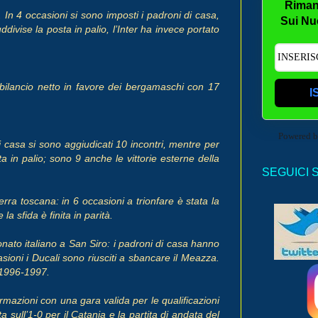
Riman
a. In 4 occasioni si sono imposti i padroni di casa,
Sui Nu
vise la posta in palio, l’Inter ha invece portato
 bilancio netto in favore dei bergamaschi con 17
I
Powered 
i casa si sono aggiudicati 10 incontri, mentre per
 in palio; sono 9 anche le vittorie esterne della
SEGUICI 
erra toscana: in 6 occasioni a trionfare è stata la
a sfida è finita in parità.
nato italiano a San Siro: i padroni di casa hanno
sioni i Ducali sono riusciti a sbancare il Meazza.
l 1996-1997.
rmazioni con una gara valida per le qualificazioni
sull’1-0 per il Catania e la partita di andata del