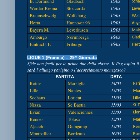
15/03
B. Dortmund
Gladbach
Scha
15/03
Werder Brema
Stoccarda
Leve
15/03
Braunschweig
Wolfsburg
Wolf
15/03
Herta
Hannover 96
Augs
15/03
Bayern M.
Leverkusen
Main
16/03
Amburgo
Norimberga
Glad
16/03
Eintracht F.
Friburgo
Hert
LIGUE 1 (Francia) – 29^ Giornata
Sfide non facili per le prime due della classe. Il Psg ospita i
sarà l’allungo parigino o l’accorciamento monegasco?
PARTITA
DATA
14/03
Reims
Marsiglia
Pari
15/03
Lille
Nantes
Mon
15/03
Sochaux
Lorient
Lill
15/03
Nizza
Sc Bastia
St.E
15/03
Evian
Valenciennes
Lio
15/03
Rennes
Tolosa
Mars
15/03
Ajaccio
Guingamp
Rei
16/03
Montpellier
Bordeaux
Bor