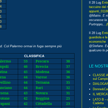
9
Il 28 Lug
Enti
4
taccuino dal 
3
appunti_0118
@Matrix. E ri
1
oscurasse la 
0
Purtroppo,...
(
8
Il 28 Lug
Enti
guardiola e le
economiche
end. Col Palermo ormai in fuga sempre più
@Stefano. E
qualcuno lo 
CLASSIFICA
alermo
53
Pescara
38
mpoli
46
Brescia
37
LE NOST
tina
45
Modena
36
CLASSE A 
ena
44
Varese
36
sul Campio
ellino
44
Ternana
35
DIALOGA
nciano
44
Bari
32
Donne&Cal
sena
43
Novara
31
IL MERCA
otone
42
Reggina
25
LATO B – A
apani
42
Cittadella
23
Cadetta