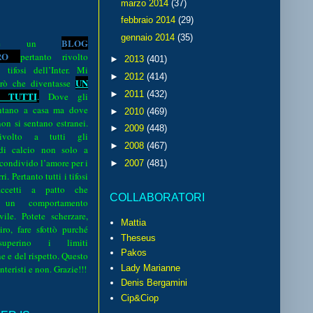
marzo 2014
(37)
febbraio 2014
(29)
gennaio 2014
(35)
BLOG
o è un
R
O
pertanto rivolto
►
2013
(401)
i tifosi dell’Inter. Mi
►
2012
(414)
UN
rò che diventasse
►
2011
(432)
 TUTTI
.
Dove gli
sentano a casa ma dove
►
2010
(469)
 non si sentano estranei.
►
2009
(448)
volto a tutti gli
►
2008
(467)
 di calcio non solo a
 condivido l’amore per i
►
2007
(481)
i. Pertanto tutti i tifosi
ccetti a patto che
COLLABORATORI
 un comportamento
vile. Potete scherzare,
Mattia
iro, fare sfottò purché
Theseus
perino i limiti
Pakos
e e del rispetto. Questo
interisti e non. Grazie!!!
Lady Marianne
Denis Bergamini
Cip&Ciop