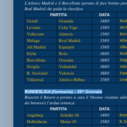
L’Atletico Madrid e il Barcellona sperano di fare bottino pie
Real Madrid che guida la classifica.
PARTITA
DATA
14/03
Getafe
Granada
Real
15/03
Levante
Celta Vigo
Atl.
15/03
Vallecano
Almeria
Barc
15/03
Malaga
Real Madrid
Atle
15/03
Atl.Madrid
Espanyol
Villa
16/03
Elche
Betis
Real
16/03
Barcellona
Osasuna
Sivig
16/03
Siviglia
Valladolid
Vale
16/03
R. Sociedad
Valencia
Espa
17/03
Villarreal
Atletico Bilbao
Leva
BUNDESLIGA (Germania) – 25^ Giornata
Riuscirà il Bayern a portare a casa il 50esimo risultato uti
dei bavaresi) l’ardua sentenza.
PARTITA
DATA
14/03
Augsburg
Schalke 04
Bay
15/03
Hoffenheim
Mainz 05
B. D