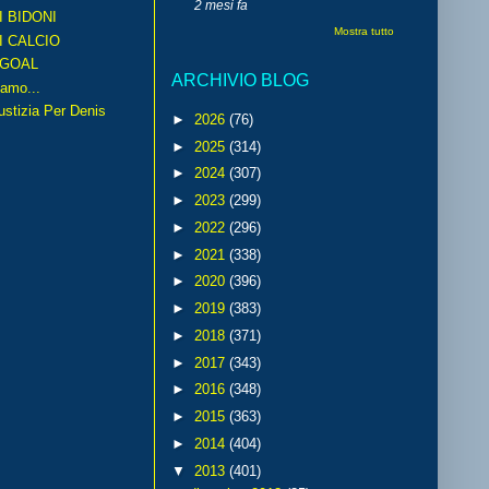
2 mesi fa
I BIDONI
Mostra tutto
I CALCIO
GOAL
ARCHIVIO BLOG
amo...
iustizia Per Denis
►
2026
(76)
►
2025
(314)
►
2024
(307)
►
2023
(299)
►
2022
(296)
►
2021
(338)
►
2020
(396)
►
2019
(383)
►
2018
(371)
►
2017
(343)
►
2016
(348)
►
2015
(363)
►
2014
(404)
▼
2013
(401)