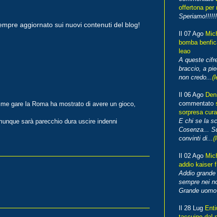
offertona per 
Speriamo!!!!!!
empre aggiornato sui nuovi contenuti del blog!
Il 07 Ago
Mic
bomba benfica
leao
A queste cifre
braccio, a pie
non credo...
(l
Il 06 Ago
Den
commentato
ultime gare la Roma ha mostrato di avere un gioco,
sorpresa cura
E chi se la s
munque sarà parecchio dura uscire indenni
Cosenza... Su
convinti di...
(
Il 02 Ago
Mic
addio kaiser 
Addio grande 
sempre nei no
Grande uomo o
Il 28 Lug
Enti
taccuino dal 