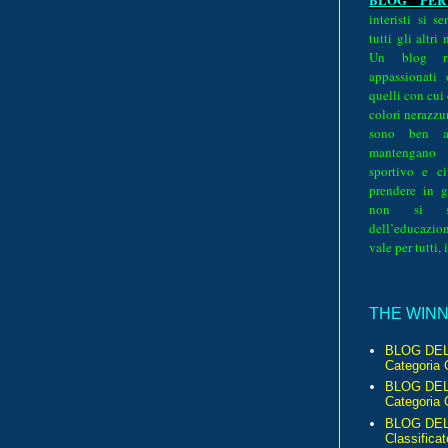
interisti si 
tutti gli altri
Un blog ri
appassionati
quelli con cui
colori nerazzurr
sono ben a
mantengano
sportivo e ci
prendere in g
non si su
dell’educazion
vale per tutti, 
THE WINNE
BLOG DEL
Categoria 
BLOG DEL
Categoria 
BLOG DELL
Classificat