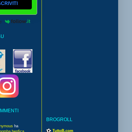
SCRIVITI
by
SU
OMMENTI
BROGROLL
nymous
ha
TuttoB.com
bomba benfica