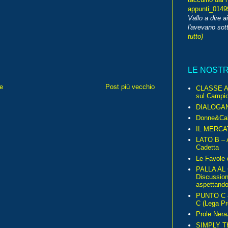
appunti_014
Vallo a dire a
l'avevano sott
tutto)
LE NOST
e
Post più vecchio
CLASSE A 
sul Campio
DIALOGA
Donne&Cal
IL MERCA
LATO B – A
Cadetta
Le Favole 
PALLA AL
Discussio
aspettando 
PUNTO C – 
C (Lega Pr
Prole Nera
SIMPLY T