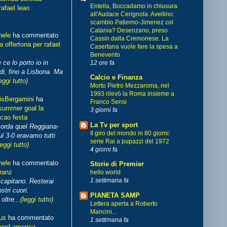
Entella, Boccadamo in chiusura
rafael leao
all'Audace Cerignola. Avellino:
scambio Patierno-Jimenez col
Catania? Desenzano, preso
hele
ha commentato
Cassin dalla Cremonese. La
 offertona per rafael
Casertana vuole fare la spesa a
Benevento
 ce lo porto io in
12 ore fa
di, fino a Lisbona. Ma
Calcio e Finanza
eggi tutto)
Morto Pietro Mezzaroma, nel
1993 rilevò la Roma insieme a
isBergamini
ha
Franco Sensi
summer goal la
3 giorni fa
cao festa
La Tv per sport
corda quel Reggiana-
Il giro del mondo in 80 giorni:
l 3-0 eravamo tutti
serie Rai a pupazzi del 1972
leggi tutto)
4 giorni fa
hele
ha commentato
Storie di Premier
franz
hello world
1 settimana fa
capitano. Resterai
stri cuori.
PIANETA SAMP
ltre...
(leggi tutto)
Lettera aperta a Roberto
Mancini...
us
ha commentato
1 settimana fa
nord america