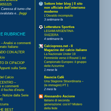
Settore Inter blog | Il sito
99055325
non ufficiale dell'interismo
i Caressa di turno che
moderno
ovalutata e...
(leggi
L’Osvaldo incompiuto
3 settimane fa
Letteratura Sportiva
LEGAMI ARGENTINA-
RE RUBRICHE
SVIZZERA
4 settimane fa
– Analisi e commenti
Calciopress.net - Il
nato Italiano
Magazine del calcio italiano
NDO CON ALTER
La Nazionale Under 19
cio
Femminile verso il Round 1 del
Campionato Europeo: il gruppo
TO DI CIP&CIOP
delle Azzurrine
ppunti sulla Serie
1 mese fa
del Calcio
Bauscia Cafè
Una Stagione Straordinaria –
 CENTRO –
(le immagini) PT 1
ni e commenti
2 mesi fa
il fischio d’inizio
Notizie dalla Serie
Alessandro Ascione
o)
Italiano di seconda
zzurra
generazione: cos’è? Mistero
della fede
HE BEST