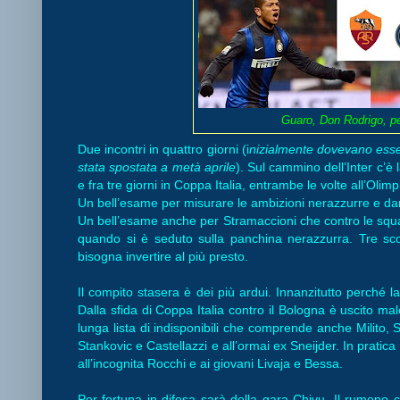
Guaro, Don Rodrigo, pe
Due incontri in quattro giorni (i
nizialmente dovevano esser
stata spostata a metà aprile
). Sul cammino dell’Inter c’
e fra tre giorni in Coppa Italia, entrambe le volte all’Olimp
Un bell’esame per misurare le ambizioni nerazzurre e dar
Un bell’esame anche per Stramaccioni che contro le squ
quando si è seduto sulla panchina nerazzurra. Tre sc
bisogna invertire al più presto.
Il compito stasera è dei più ardui. Innanzitutto perché 
Dalla sfida di Coppa Italia contro il Bologna è uscito m
lunga lista di indisponibili che comprende anche Milito, 
Stankovic e Castellazzi e all’ormai ex Sneijder. In pratica l
all’incognita Rocchi e ai giovani Livaja e Bessa.
Per fortuna in difesa sarà della gara Chivu. Il rumeno 