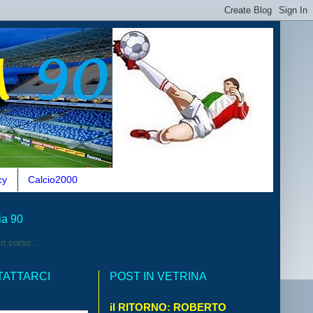
cy
Calcio2000
ia 90
n corso...
TATTARCI
POST IN VETRINA
il RITORNO: ROBERTO