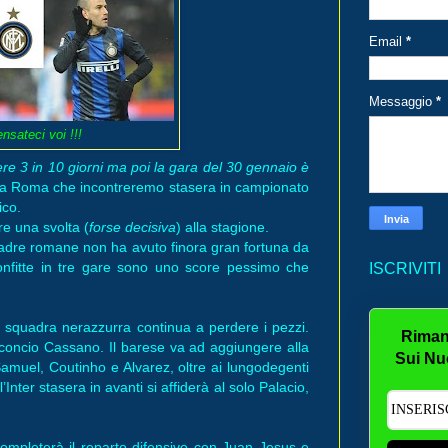
Email
*
Messaggio
*
nsateci voi !!!
e 3 in 10 giorni ma poi la gara del 30 gennaio è
è la Roma che incontreremo stasera in campionato
ico.
e una svolta (
forse decisiva
) alla stagione.
adre romane non ha avuto finora gran fortuna da
onfitte in tre gare sono uno score pessimo che
ISCRIVITI
la squadra nerazzurra continua a perdere i pezzi.
Riman
alconcio Cassano. Il barese va ad aggiungere alla
Sui Nu
Samuel, Coutinho e Alvarez, oltre ai lungodegenti
’Inter stasera in avanti si affiderà al solo Palacio,
completerà il reparto difensivo con Juan Jesus e