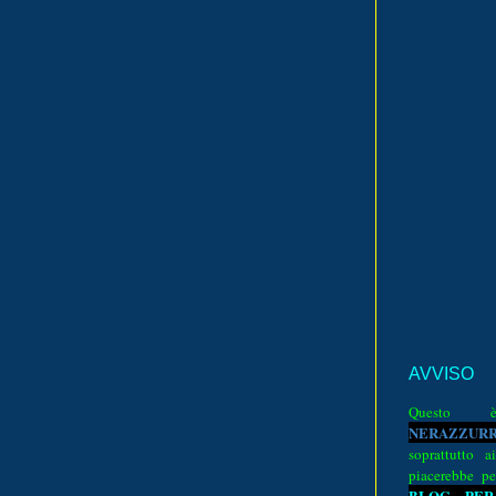
AVVISO
Quest
N
E
R
A
Z
Z
U
R
soprattutto a
piacerebbe pe
BLOG PER