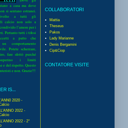
.
Dove gli
sentano a casa ma dove
COLLABORATORI
 non si sentano estranei.
volto a tutti gli
Mattia
 di calcio non solo a
Theseus
 condivido l’amore per i
Pakos
i. Pertanto tutti i tifosi
ccetti a patto che
Lady Marianne
 un comportamento
Denis Bergamini
vile. Potete scherzare,
Cip&Ciop
iro, fare sfottò purché
perino i limiti
CONTATORE VISITE
e e del rispetto. Questo
interisti e non. Grazie!!!
R IS...
'ANN0 2020 -
Calcio
L'ANNO 2022 -
Calcio
'ANNO 2022 - 2°
o