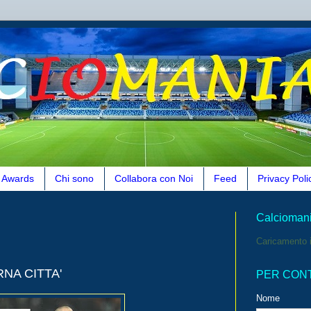
Awards
Chi sono
Collabora con Noi
Feed
Privacy Poli
Calcioman
Caricamento i
NA CITTA'
PER CON
Nome