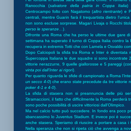
Ranocchia (
salvatore della patria in Coppa Italia
) 
Centrocampo folto con Nagatomo (
altro rientrante
) e 
centrali, mentre Guarin farà il trequartista dietro l’uni
non sono escluse sorprese. Magari Livaja o Rocchi tito
perso le speranze
…).
Difronte una Roma che ha perso le ultime due gare di
settimana ha superato il turno di Coppa Italia contro la 
recupera in extremis Totti che con Lamela e Osvaldo compo
Dopo Calciopoli la sfida tra Roma e Inter è diventata 
Supercoppa Italiana le due squadre si sono incontrate 24 
vittorie nerazzurre, 9 quelle giallorosse e 5 pareggi (
com
vinta poi dall’Inter ai rigori
).
Per quanto riguarda le sfide di campionato a Roma l’Inter
un secco 4-0
) che erano state precedute da tre vittorie 
poker 4-1 e 4-0
).
La sfida di stasera non si preannuncia delle più sem
Stramaccioni, il fatto che difficilmente la Roma perderà 
sono poche possibilità di uscire vittoriosi dall’Olimpico.
Ma nel calcio tutto può succedere. In fondo era poco p
sbancassimo lo Juventus Stadium. E invece poi è succes
anche stasera. Speriamo di riuscire a portare a casa i t
Nella speranza che non si ripeta ciò che avvenga a novem