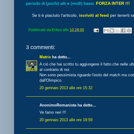
periodo di (
pochi
) alti e (
molti
) bassi.
FORZA INTER !!!
Se ti è piaciuto l'articolo,
iscriviti al feed
per tenerti s
Pubblicato da
Entius
alle
10:28:00
3 commenti:
Matrix
ha detto...
A ciò che hai scritto tu aggiungerei il fatto che nelle 
al contrario di noi.
Non sono pessimista riguardo l'esito del match ma co
dall'Olimpico.
20 gennaio 2013 alle ore 15:32
AnonimoRomanista ha detto...
Ve famo neri !!!
20 gennaio 2013 alle ore 19:59