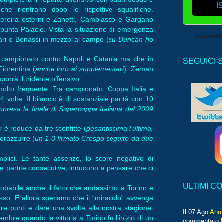
I
che rientrano dopo le rispettive squalifiche.
Pereira esterni e Zanetti, Cambiasso e Gargano
ca punta Palacio. Vista la situazione di emergenza
Powered 
lari o Benassi in mezzo al campo (
su Duncan ho
 campionato contro Napoli e Catania ma che in
SEGUICI 
Fiorentina (
anche loro ai supplementari
). Zeman
rrà il tridente offensivo.
molto frequente. Tra campionato, Coppa Italia e
volte. Il bilancio è di sostanziale parità con 10
presa la finale di Supercoppa Italiana del 2009
 è reduce da tre sconfitte (
pesantissima l’ultima,
nerazzurre (
un 1-0 firmato Crespo seguito da due
plici. Le tante assenze, lo score negativo di
tre partite consecutive, inducono a pensare che ci
ULTIMI C
robabile anche il fatto che andassimo a Torino e
so. E allora speriamo che il “miracolo” avvenga
re punti e dare una svolta alla nostra stagione.
Il 07 Ago
Ano
bre quando la vittoria a Torino fu l’inizio di un
commentato