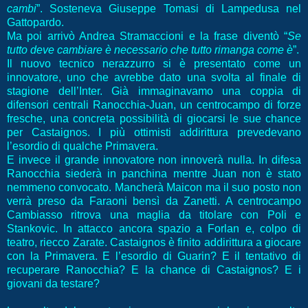
cambi
”. Sosteneva Giuseppe Tomasi di Lampedusa nel
Gattopardo.
Ma poi arrivò Andrea Stramaccioni e la frase diventò “
Se
tutto deve cambiare è necessario che tutto rimanga come è
”.
Il nuovo tecnico nerazzurro si è presentato come un
innovatore, uno che avrebbe dato una svolta al finale di
stagione dell’Inter. Già immaginavamo una coppia di
difensori centrali Ranocchia-Juan, un centrocampo di forze
fresche, una concreta possibilità di giocarsi le sue chance
per Castaignos. I più ottimisti addirittura prevedevano
l’esordio di qualche Primavera.
E invece il grande innovatore non innoverà nulla. In difesa
Ranocchia siederà in panchina mentre Juan non è stato
nemmeno convocato. Mancherà Maicon ma il suo posto non
verrà preso da Faraoni bensì da Zanetti. A centrocampo
Cambiasso ritrova una maglia da titolare con Poli e
Stankovic. In attacco ancora spazio a Forlan e, colpo di
teatro, riecco Zarate. Castaignos è finito addirittura a giocare
con la Primavera. E l’esordio di Guarin? E il tentativo di
recuperare Ranocchia? E la chance di Castaignos? E i
giovani da testare?