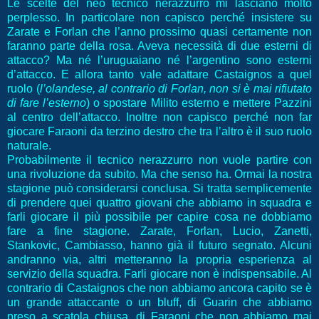
Le scelte del neo tecnico nerazzurro mi lasciano molto
perplesso. In particolare non capisco perché insistere su
Zarate e Forlan che l’anno prossimo quasi certamente non
faranno parte della rosa. Aveva necessità di due esterni di
attacco? Ma né l’uruguaiano né l’argentino sono esterni
d’attacco. E allora tanto vale adattare Castaignos a quel
ruolo (
l’olandese, al contrario di Forlan, non si è mai rifiutato
di fare l’esterno
) o spostare Milito esterno e mettere Pazzini
al centro dell’attacco. Inoltre non capisco perché non far
giocare Faraoni da terzino destro che tra l’altro è il suo ruolo
naturale.
Probabilmente il tecnico nerazzurro non vuole partire con
una rivoluzione da subito. Ma che senso ha. Ormai la nostra
stagione può considerarsi conclusa. Si tratta semplicemente
di prendere quei quattro giovani che abbiamo in squadra e
farli giocare il più possibile per capire cosa ne dobbiamo
fare a fine stagione. Zarate, Forlan, Lucio, Zanetti,
Stankovic, Cambiasso, hanno già il futuro segnato. Alcuni
andranno via, altri metteranno la propria esperienza al
servizio della squadra. Farli giocare non è indispensabile. Al
contrario di Castaignos che non abbiamo ancora capito se è
un grande attaccante o un bluff, di Guarin che abbiamo
preso a scatola chiusa, di Faraoni che non abbiamo mai