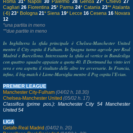
Roma
31
* Napoli
30
Palermo
28
Genoa
27
* Chievo
27
Cagliari
26
Fiorentina
25
* Parma
24
* Catania
23
** Atalanta
(-6)
23
* Bologna
21
* Siena
19
* Lecce
16
Cesena
16
Novara
12
*una partita in meno
**due partite in meno
In Inghilterra la sfida principale è Chelsea-Manchester United
mentre il City ospita il Fulham. In Spagna turno agevole per Real
Madrid e Barcellona. Interessante la sfida al vertice in Bundesliga
con quattro squadre appaiate a quota 40. Il Dortmund ha vinto ieri
sera e ora aspetta il risultato delle altre tre avversarie. In Francia,
infine, il big-match è Lione-Marsiglia mentre il Psg ospita l’Evian.
PREMIER LEAGUE
Manchester City-Fulham
(04/02 h. 18.30)
Chelsea-Manchester United
(05/02 h. 17)
Classifica (prime pos.): Manchester City 54 Manchester
United 54
LIGA
Getafe-Real Madrid
(04/02 h. 20)