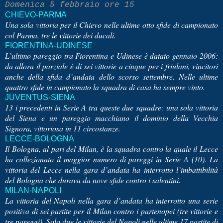
Domenica 5 febbraio ore 15
CHIEVO-PARMA
Una sola vittoria per il Chievo nelle ultime otto sfide di campionato
col Parma, tre le vittorie dei ducali.
FIORENTINA-UDINESE
L’ultimo pareggio tra Fiorentina e Udinese è datato gennaio 2006:
da allora il parziale è di sei vittorie a cinque per i friulani, vincitori
anche della sfida d’andata dello scorso settembre. Nelle ultime
quattro sfide in campionato la squadra di casa ha sempre vinto.
JUVENTUS-SIENA
13 i precedenti in Serie A tra queste due squadre: una sola vittoria
del Siena e un pareggio macchiano il dominio della Vecchia
Signora, vittoriosa in 11 circostanze.
LECCE-BOLOGNA
Il Bologna, al pari del Milan, è la squadra contro la quale il Lecce
ha collezionato il maggior numero di pareggi in Serie A (10). La
vittoria del Lecce nella gara d’andata ha interrotto l’imbattibilità
del Bologna che durava da nove sfide contro i salentini.
MILAN-NAPOLI
La vittoria del Napoli nella gara d’andata ha interrotto una serie
positiva di sei partite per il Milan contro i partenopei (tre vittorie e
tre pareggi). Solo due le vittorie del Napoli nelle ultime 17 partite di