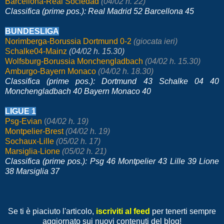
Barcellona-Real Sociedad
(04/02 h. 22)
Classifica (prime pos.): Real Madrid 52 Barcellona 45
BUNDESLIGA
Norimberga-Borussia Dortmund 0-2
(giocata ieri)
Schalke04-Mainz
(04/02 h. 15.30)
Wolfsburg-Borussia Monchengladbach
(04/02 h. 15.30)
Amburgo-Bayern Monaco
(04/02 h. 18.30)
Classifica (prime pos.): Dortmund 43 Schalke 04 40
Monchengladbach 40 Bayern Monaco 40
LIGUE 1
Psg-Evian
(
04/02 h. 19)
Montpelier-Brest
(04/02 h. 19)
Sochaux-Lille
(05/02 h. 17)
Marsiglia-Lione
(05/02 h. 21)
Classifica (prime pos.): Psg 46 Montpelier 43 Lille 39 Lione
38 Marsiglia 37
Se ti è piaciuto l'articolo,
iscriviti al feed
per tenerti sempre
aggiornato sui nuovi contenuti del blog!