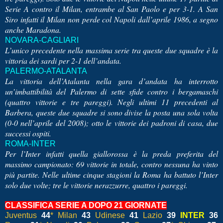
Serie A contro il Milan, entrambe al San Paolo e per 3-1. A San
Siro infatti il Milan non perde col Napoli dall’aprile 1986, a segno
anche Maradona.
NOVARA-CAGLIARI
L’unico precedente nella massima serie tra queste due squadre è la
vittoria dei sardi per 2-1 dell’andata.
PALERMO-ATALANTA
La vittoria dell’Atalanta nella gara d’andata ha interrotto
un’imbattibilità del Palermo di sette sfide contro i bergamaschi
(quattro vittorie e tre pareggi). Negli ultimi 11 precedenti al
Barbera, queste due squadre si sono divise la posta una sola volta
(0-0 nell’aprile del 2008); otto le vittorie dei padroni di casa, due
successi ospiti.
ROMA-INTER
Per l’Inter infatti quella giallorossa è la preda preferita del
massimo campionato: 69 vittorie in totale, contro nessuna ha vinto
più partite. Nelle ultime cinque stagioni la Roma ha battuto l’Inter
solo due volte; tre le vittorie nerazzurre, quattro i pareggi.
CLASSIFICA SERIE A DOPO 21 GIORNATE
Juventus
44
* Milan
43
Udinese
41
Lazio
39
INTER
36