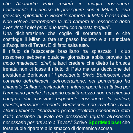
che Alexandre Pato resterà in maglia rossonera.
L’attaccante ha deciso di proseguire con il Milan la sua
giovane, splendida e vincente carriera. Il Milan è casa mia.
Non volevo interrompere la mia carriera in rossonero dopo
aver vinto i miei primi due trofei con questa maglia
".
Una dichiarazione che coglie di sorpresa tutti e che
costringe il Milan a fare un passo indietro e a rinunciare
all’acquisto di Tevez. E di fatto salta tutto.
Il rifiuto dell’attaccante brasiliano ha spiazzato il club
rossonero sebbene qualche giornalista abbia provato (
in
modo maldestro, direi
) a farci credere che dietro la brusca
frenata non ci fosse il rifiuto di Pato ma una decisione del
presidente Berlusconi “I
l presidente Silvio Berlusconi, mai
convinto dell'efficacia dell'operazione, nel pomeriggio ha
chiamato Galliani, invitandolo a interrompere la trattativa per
l'argentino perché il rapporto qualità-prezzo non era ritenuto
congruo dal massimo esponente rossonero. In pratica,
quest’operazione secondo Berlusconi non avrebbe avuto
alcuna valenza finanziaria perché l'entrata economica data
dalla cessione di Pato era pressoché uguale all'esborso
necessario per arrivare a Tevez
.” Scrive
SportMediaset
che
forse vuole riparare allo smacco di domenica scorsa.