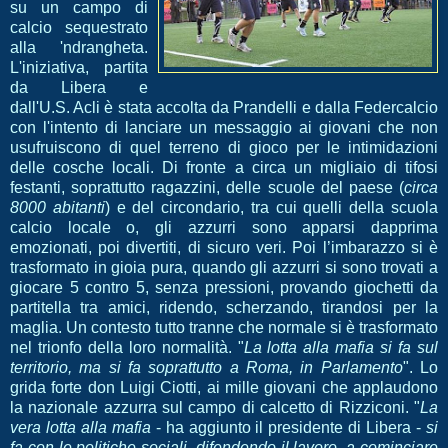
su un campo di
calcio sequestrato
alla 'ndrangheta.
L'iniziativa, partita
da Libera e
dall'U.S. Acli è stata accolta da Prandelli e dalla Federcalcio
con l'intento di lanciare un messaggio ai giovani che non
usufruiscono di quel terreno di gioco per le intimidazioni
delle cosche locali. Di fronte a circa un migliaio di tifosi
festanti, soprattutto ragazzini, delle scuole del paese (
circa
8000 abitanti
) e del circondario, tra cui quelli della scuola
calcio locale o, gli azzurri sono apparsi dapprima
emozionati, poi divertiti, di sicuro veri. Poi l’imbarazzo si è
trasformato in gioia pura, quando gli azzurri si sono trovati a
giocare 5 contro 5, senza pressioni, provando giochetti da
partitella tra amici, ridendo, scherzando, tirandosi per la
maglia. Un contesto tutto tranne che normale si è trasformato
nel trionfo della loro normalità. "
La lotta alla mafia si fa sul
territorio, ma si fa soprattutto a Roma, in Parlamento
". Lo
grida forte don Luigi Ciotti, ai mille giovani che applaudono
la nazionale azzurra sul campo di calcetto di Rizziconi. "
La
vera lotta alla mafia
- ha aggiunto il presidente di Libera -
si
fa con le politiche sociali, difendendo il lavoro, a cominciare