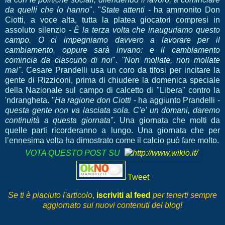
da quelli che lo hanno
". "
State attenti
- ha ammonito Don
Ciotti, a voce alta, tutta la platea giocatori compresi in
assoluto silenzio -
È la terza volta che inauguriamo questo
campo. O ci impegniamo davvero a lavorare per il
cambiamento, oppure sarà invano: e il cambiamento
comincia da ciascuno di noi
".
''Non mollate, non mollate
mai''
. Cesare Prandelli usa un coro da tifosi per incitare la
gente di Rizziconi, prima di chiudere la domenica speciale
della Nazionale sul campo di calcetto di "Libera" contro la
'ndrangheta. ''
Ha ragione don Ciotti
- ha aggiunto Prandelli -
questa gente non va lasciata sola. C'e' un domani, daremo
continuità a questa giornata'
'. Una giornata che molti da
quelle parti ricorderanno a lungo. Una giornata che per
l’ennesima volta ha dimostrato come il calcio può fare molto.
VOTA QUESTO POST SU
Tweet
Se ti è piaciuto l'articolo
,
iscriviti al feed
per tenerti sempre
aggiornato sui nuovi contenuti del blog!