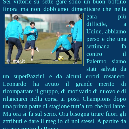
Sei vittorie su sette gare sono un buon bottino
finora ma non dob
biamo dimenticare che nella
gara più
difficile, a
Udine, abbiamo
perso e che una
settimana fa
contro il
Palermo siamo
stati salvati da
un superPazzini e da alcuni errori rosanero.
Leonardo ha avuto il grande merito di
ricompattare il gruppo, di motivarlo di nuovo e di
rilanciarci nella corsa ai posti Champions dopo
una prima parte di stagione tutt’altro che brillante.
Ma ora si fa sul serio. Ora bisogna tirare fuori gli
attributi e dare il meglio di noi stessi. A partire da
stasera contro la Roma.