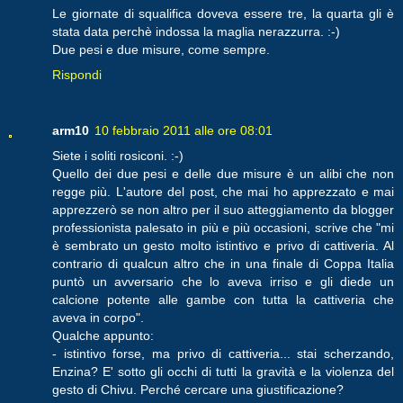
Le giornate di squalifica doveva essere tre, la quarta gli è
stata data perchè indossa la maglia nerazzurra. :-)
Due pesi e due misure, come sempre.
Rispondi
arm10
10 febbraio 2011 alle ore 08:01
Siete i soliti rosiconi. :-)
Quello dei due pesi e delle due misure è un alibi che non
regge più. L'autore del post, che mai ho apprezzato e mai
apprezzerò se non altro per il suo atteggiamento da blogger
professionista palesato in più e più occasioni, scrive che "mi
è sembrato un gesto molto istintivo e privo di cattiveria. Al
contrario di qualcun altro che in una finale di Coppa Italia
puntò un avversario che lo aveva irriso e gli diede un
calcione potente alle gambe con tutta la cattiveria che
aveva in corpo".
Qualche appunto:
- istintivo forse, ma privo di cattiveria... stai scherzando,
Enzina? E' sotto gli occhi di tutti la gravità e la violenza del
gesto di Chivu. Perché cercare una giustificazione?