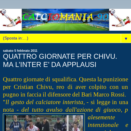
▼
sabato 5 febbraio 2011
QUATTRO GIORNATE PER CHIVU.
MA L’INTER E’ DA APPLAUSI
Quattro giornate di squalifica. Questa la punizione
per Cristian Chivu, reo di aver colpito con un
pugno in faccia il difensore del Bari Marco Rossi.
"
ll gesto del calciatore interista,
- si legge in una
nota -
del tutto avulso dall'azione di giuoco, p
alesemente
intenzionale e