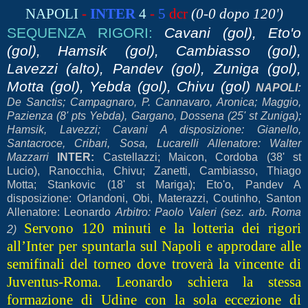
NAPOLI
-
INTER
4
-
5
dcr
(0-0 dopo 120')
SEQUENZA RIGORI:
Cavani (gol), Eto'o
(gol), Hamsik (gol), Cambiasso (gol),
Lavezzi (alto), Pandev (gol), Zuniga (gol),
Motta (gol), Yebda (gol), Chivu (gol)
NAPOLI:
De Sanctis; Campagnaro, P. Cannavaro, Aronica; Maggio,
Pazienza (8' pts Yebda), Gargano, Dossena (25' st Zuniga);
Hamsik, Lavezzi; Cavani A disposizione: Gianello,
Santacroce, Cribari, Sosa, Lucarelli Allenatore: Walter
Mazzarri
INTER:
Castellazzi; Maicon, Cordoba (38' st
Lucio), Ranocchia, Chivu; Zanetti, Cambiasso, Thiago
Motta; Stankovic (18' st Mariga); Eto'o, Pandev A
disposizione: Orlandoni, Obi, Materazzi, Coutinho, Santon
Allenatore: Leonardo
Arbitro: Paolo Valeri (sez. arb. Roma
Servono 120 minuti e la lotteria dei rigori
2)
all’Inter per spuntarla sul Napoli e approdare alle
semifinali del torneo dove troverà la vincente di
Juventus-Roma. Leonardo schiera la stessa
formazione di Udine con la sola eccezione di