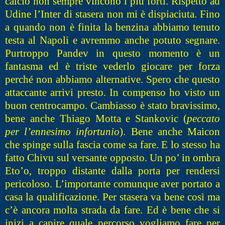
calcio non sempre vincono i più forti. Rispetto ad
Udine l’Inter di stasera non mi è dispiaciuta. Fino
a quando non è finita la benzina abbiamo tenuto
testa al Napoli e avremmo anche potuto segnare.
Purtroppo Pandev in questo momento è un
fantasma ed è triste vederlo giocare per forza
perché non abbiamo alternative. Spero che questo
attaccante arrivi presto. In compenso ho visto un
buon centrocampo. Cambiasso è stato bravissimo,
bene anche Thiago Motta e Stankovic (
peccato
per l’ennesimo infortunio
). Bene anche Maicon
che spinge sulla fascia come sa fare. E lo stesso ha
fatto Chivu sul versante opposto. Un po’ in ombra
Eto’o, troppo distante dalla porta per rendersi
pericoloso. L’importante comunque aver portato a
casa la qualificazione. Per stasera va bene così ma
c’è ancora molta strada da fare. Ed è bene che si
inizi a capire quale percorso vogliamo fare per