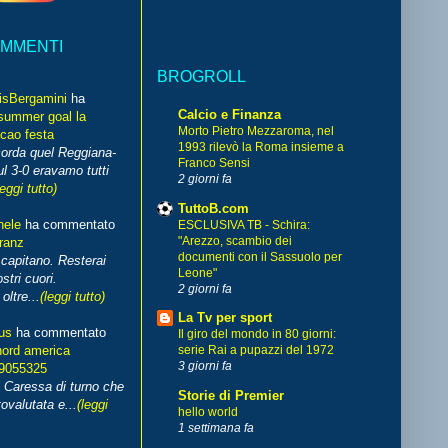
OMMENTI
BROGROLL
isBergamini
ha
Calcio e Finanza
summer goal la
Morto Pietro Mezzaroma, nel
cao festa
1993 rilevò la Roma insieme a
corda quel Reggiana-
Franco Sensi
l 3-0 eravamo tutti
2 giorni fa
leggi tutto)
TuttoB.com
hele
ha commentato
ESCLUSIVA TB - Schira:
"Arezzo, scambio dei
franz
documenti con il Sassuolo per
capitano. Resterai
Leone"
stri cuori.
2 giorni fa
ltre...
(leggi tutto)
La Tv per sport
us
ha commentato
Il giro del mondo in 80 giorni:
nord america
serie Rai a pupazzi del 1972
3 giorni fa
99055325
i Caressa di turno che
Storie di Premier
ovalutata e...
(leggi
hello world
1 settimana fa