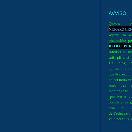
AVVISO
Quest
N
E
R
A
Z
Z
U
R
soprattutto a
piacerebbe pe
BLOG PER
interisti si 
tutti gli altri
Un blog ri
appassionati
quelli con cui
colori nerazzurr
sono ben a
mantengano
sportivo e ci
prendere in g
non si su
dell’educazion
vale per tutti, 