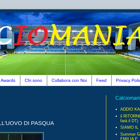
Awards
Chi sono
Collabora con Noi
Feed
Privacy Poli
Calcioman
ADDIO KA
il RITORN
farà il DT)
LL'UOVO DI PASQUA
SIAMO IL
Summer G
EMILIA E..