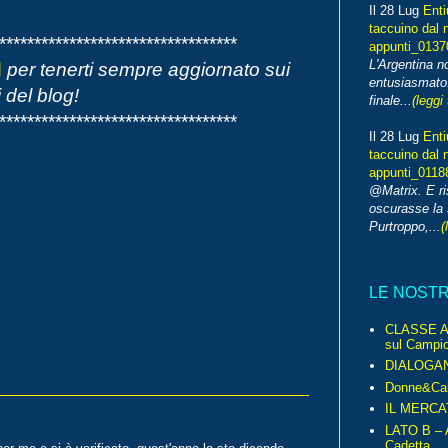
Il 28 Lug
Enti
taccuino dal 
**********************************
appunti_013
L'Argentina 
d
per tenerti sempre aggiornato sui
entusiasmato
 del blog!
finale...
(leggi 
**********************************
Il 28 Lug
Enti
taccuino dal 
appunti_0118
@Matrix. E ri
oscurasse la 
Purtroppo,...
(
LE NOST
CLASSE A 
sul Campio
DIALOGA
Donne&Cal
IL MERCA
LATO B – A
Cadetta