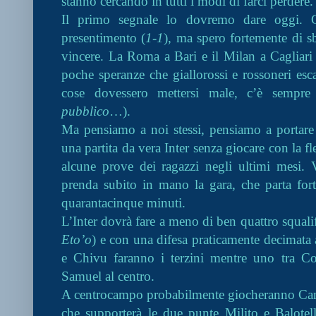
stanno cercando in tutti i modi di farci perdere.
Il primo segnale lo dovremo dare oggi.
presentimento (
1-1
), ma spero fortemente di s
vincere. La Roma a Bari e il Milan a Cagliari
poche speranze che giallorossi e rossoneri esc
cose dovessero mettersi male, c’è sempr
pubblico
…).
Ma pensiamo a noi stessi, pensiamo a portare 
una partita da vera Inter senza giocare con la f
alcune prove dei ragazzi negli ultimi mesi. 
prenda subito in mano la gara, che parta for
quarantacinque minuti.
L’Inter dovrà fare a meno di ben quattro squalif
Eto’o
) e con una difesa praticamente decimata 
e Chivu faranno i terzini mentre uno tra C
Samuel al centro.
A centrocampo probabilmente giocheranno Cam
che supporterà le due punte Milito e Balotell