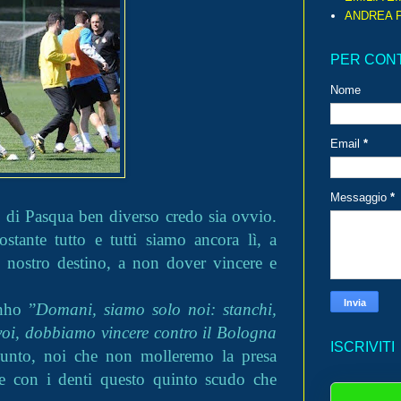
ANDREA P
PER CON
Nome
Email
*
Messaggio
*
di Pasqua ben diverso credo sia ovvio.
ante tutto e tutti siamo ancora lì, a
l nostro destino, a non dover vincere e
inho ”
Domani, siamo solo noi: stanchi,
n voi, dobbiamo vincere contro il Bologna
ISCRIVITI
iunto, noi che non molleremo la presa
e con i denti questo quinto scudo che