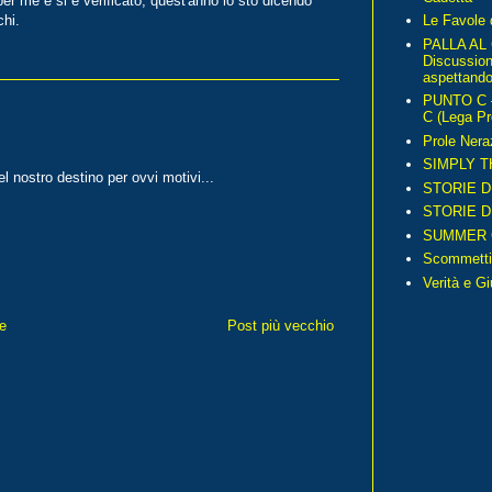
r me e si è verificato, quest'anno lo sto dicendo
chi.
Le Favole 
PALLA AL
Discussio
aspettando 
PUNTO C – 
C (Lega Pr
Prole Nera
SIMPLY T
l nostro destino per ovvi motivi...
STORIE D
STORIE D
SUMMER 
Scommetti
Verità e G
e
Post più vecchio