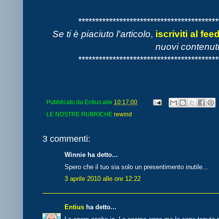
*****************************************
Se ti è piaciuto l'articolo
,
iscriviti al fee
nuovi contenuti
*****************************************
Pubblicato da
Entius
alle
10:17:00
LE NOSTRE RUBRICHE
rewind
3 commenti:
Winnie ha detto...
Spero che il tuo sia solo un presentimento inutile...
3 aprile 2010 alle ore 12:22
Entius
ha detto...