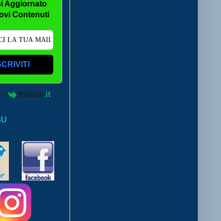
i Aggiornato
ovi Contenuti
SCRIVITI
by
SU