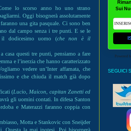
Riman
 Come lo scorso anno ho uno strano
Sui Nu
bagliarmi. Oggi bisognerà assolutamente
 faranno una gita pasquale. Ci sono ben
ano dal campo senza i tre punti. E se le
e il dodicesimo uomo (
che non è il
I
a casa questi tre punti, pensiamo a fare
Powered 
lemma e l’inerzia che hanno caratterizzato
Vogliamo vedere un’Inter affamata, che
SEGUICI 
tissimo e che chiuda il match già dopo
icati (
Lucio, Maicon, capitan Zanetti ed
avrà gli uomini contati. In difesa Santon
ordoba e Materazzi faranno coppia con
biasso, Motta e Stankovic con Sneijder
i. Questa la mai ipotesi. Poi bisognerà