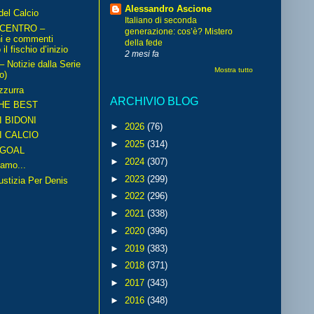
Alessandro Ascione
del Calcio
Italiano di seconda
 CENTRO –
generazione: cos’è? Mistero
ni e commenti
della fede
il fischio d’inizio
2 mesi fa
Notizie dalla Serie
Mostra tutto
o)
zzurra
ARCHIVIO BLOG
HE BEST
I BIDONI
►
2026
(76)
I CALCIO
►
2025
(314)
GOAL
►
2024
(307)
amo...
►
2023
(299)
iustizia Per Denis
►
2022
(296)
►
2021
(338)
►
2020
(396)
►
2019
(383)
►
2018
(371)
►
2017
(343)
►
2016
(348)