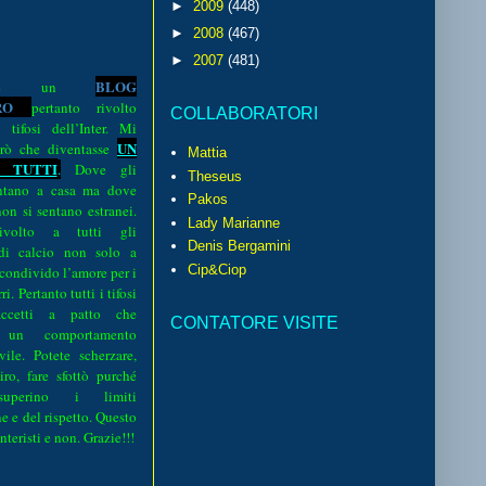
►
2009
(448)
►
2008
(467)
►
2007
(481)
BLOG
o è un
R
O
pertanto rivolto
COLLABORATORI
i tifosi dell’Inter. Mi
UN
rò che diventasse
Mattia
 TUTTI
.
Dove gli
Theseus
sentano a casa ma dove
Pakos
 non si sentano estranei.
Lady Marianne
volto a tutti gli
Denis Bergamini
 di calcio non solo a
Cip&Ciop
 condivido l’amore per i
i. Pertanto tutti i tifosi
ccetti a patto che
CONTATORE VISITE
 un comportamento
vile. Potete scherzare,
iro, fare sfottò purché
perino i limiti
e e del rispetto. Questo
interisti e non. Grazie!!!