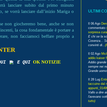
rrà lanciare subito dal primo minuto
o, se vorrà lanciare dall’inizio Mariga o
ULTIMI C
se non giocheremo bene, anche se non
Il 06 Ago
Den
commentato
ncenti, la cosa fondamentale è portare a
sorpresa cura
erare, non facciamoci beffare proprio a
E chi se la s
Cosenza... Su
convinti di...
(
NTER
Il 02 Ago
Mic
addio kaiser 
OK NOTIZIE
 QUI
E QUI
Addio grande 
sempre nei no
Grande uomo o
Il 28 Lug
Enti
taccuino dal 
appunti_014
Vallo a dire a
l'avevano sott
tutto)