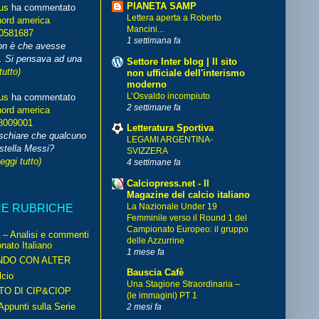
PIANETA SAMP
us
ha commentato
Lettera aperta a Roberto
nord america
Mancini...
70581687
1 settimana fa
non è che avesse
. Si pensava ad una
Settore Inter blog | Il sito
tutto)
non ufficiale dell'interismo
moderno
L’Osvaldo incompiuto
us
ha commentato
2 settimane fa
nord america
8009001
Letteratura Sportiva
schiare che qualcuno
LEGAMI ARGENTINA-
stella Messi?
SVIZZERA
leggi tutto)
4 settimane fa
Calciopress.net - Il
Magazine del calcio italiano
La Nazionale Under 19
RE RUBRICHE
Femminile verso il Round 1 del
Campionato Europeo: il gruppo
– Analisi e commenti
delle Azzurrine
nato Italiano
1 mese fa
NDO CON ALTER
Bauscia Cafè
cio
Una Stagione Straordinaria –
TO DI CIP&CIOP
(le immagini) PT 1
ppunti sulla Serie
2 mesi fa