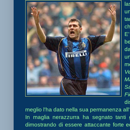
la
un
t
ch
E'
be
da
un
me
Ve
Ma
S
F
di
meglio l'ha dato nella sua permanenza all'I
In maglia nerazzurra ha segnato tanti 
dimostrando di essere attaccante forte e