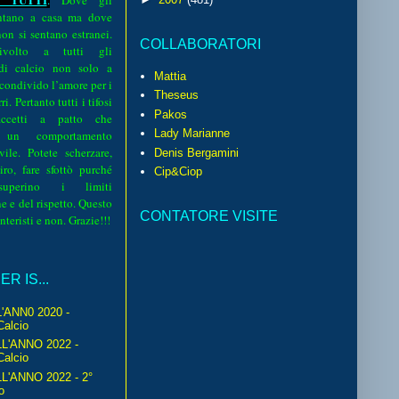
.
Dove gli
sentano a casa ma dove
 non si sentano estranei.
COLLABORATORI
volto a tutti gli
 di calcio non solo a
Mattia
 condivido l’amore per i
Theseus
i. Pertanto tutti i tifosi
Pakos
ccetti a patto che
Lady Marianne
 un comportamento
vile. Potete scherzare,
Denis Bergamini
iro, fare sfottò purché
Cip&Ciop
perino i limiti
e e del rispetto. Questo
CONTATORE VISITE
interisti e non. Grazie!!!
R IS...
'ANN0 2020 -
Calcio
L'ANNO 2022 -
Calcio
'ANNO 2022 - 2°
o