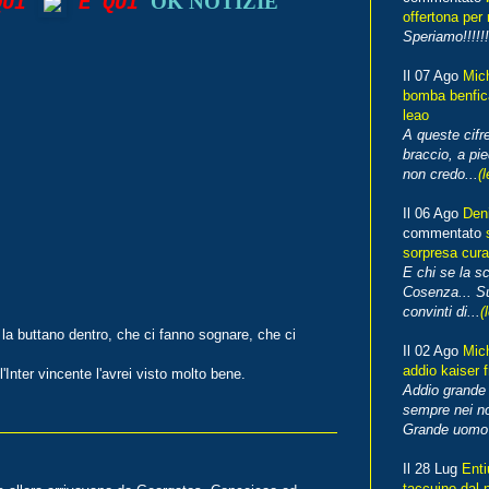
OK NOTIZIE
 QUI
E QUI
offertona per 
Speriamo!!!!!!
Il 07 Ago
Mic
bomba benfica
leao
A queste cifre
braccio, a pie
non credo...
(l
Il 06 Ago
Den
commentato
sorpresa cura
E chi se la s
Cosenza... Su
convinti di...
(
 la buttano dentro, che ci fanno sognare, che ci
Il 02 Ago
Mic
addio kaiser 
Inter vincente l'avrei visto molto bene.
Addio grande 
sempre nei no
Grande uomo o
Il 28 Lug
Enti
taccuino dal 