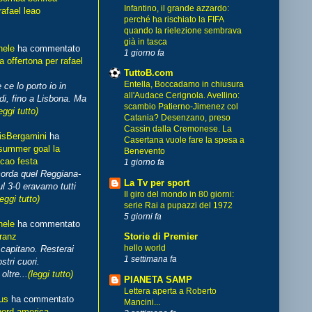
Infantino, il grande azzardo:
rafael leao
perché ha rischiato la FIFA
quando la rielezione sembrava
già in tasca
hele
ha commentato
1 giorno fa
 offertona per rafael
TuttoB.com
Entella, Boccadamo in chiusura
 ce lo porto io in
all'Audace Cerignola. Avellino:
di, fino a Lisbona. Ma
scambio Patierno-Jimenez col
eggi tutto)
Catania? Desenzano, preso
Cassin dalla Cremonese. La
isBergamini
ha
Casertana vuole fare la spesa a
summer goal la
Benevento
cao festa
1 giorno fa
corda quel Reggiana-
La Tv per sport
l 3-0 eravamo tutti
Il giro del mondo in 80 giorni:
leggi tutto)
serie Rai a pupazzi del 1972
5 giorni fa
hele
ha commentato
franz
Storie di Premier
hello world
capitano. Resterai
1 settimana fa
stri cuori.
ltre...
(leggi tutto)
PIANETA SAMP
Lettera aperta a Roberto
us
ha commentato
Mancini...
nord america