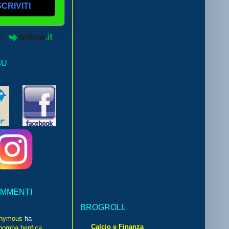
SCRIVITI
by
SU
OMMENTI
BROGROLL
nymous
ha
Calcio e Finanza
bomba benfica