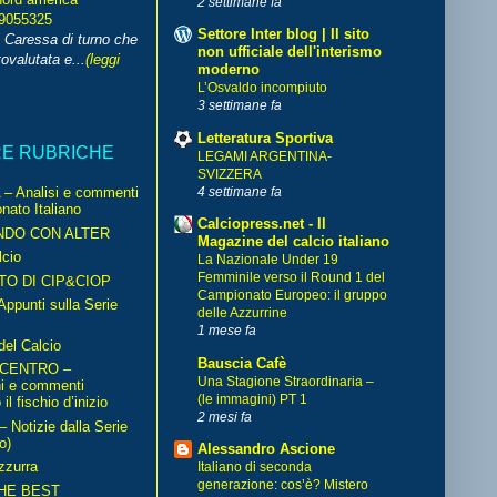
2 settimane fa
99055325
Settore Inter blog | Il sito
i Caressa di turno che
non ufficiale dell'interismo
ovalutata e...
(leggi
moderno
L’Osvaldo incompiuto
3 settimane fa
Letteratura Sportiva
RE RUBRICHE
LEGAMI ARGENTINA-
SVIZZERA
4 settimane fa
– Analisi e commenti
nato Italiano
Calciopress.net - Il
NDO CON ALTER
Magazine del calcio italiano
cio
La Nazionale Under 19
Femminile verso il Round 1 del
TO DI CIP&CIOP
Campionato Europeo: il gruppo
ppunti sulla Serie
delle Azzurrine
1 mese fa
del Calcio
Bauscia Cafè
 CENTRO –
Una Stagione Straordinaria –
ni e commenti
(le immagini) PT 1
il fischio d’inizio
2 mesi fa
Notizie dalla Serie
o)
Alessandro Ascione
zzurra
Italiano di seconda
generazione: cos’è? Mistero
HE BEST