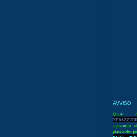
AVVISO
Quest
N
E
R
A
Z
Z
U
R
soprattutto a
piacerebbe pe
BLOG PER