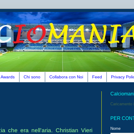
Awards
Chi sono
Collabora con Noi
Feed
Privacy Poli
Calcioman
Caricamento i
PER CON
Nome
 che era nell'aria. Christian Vieri