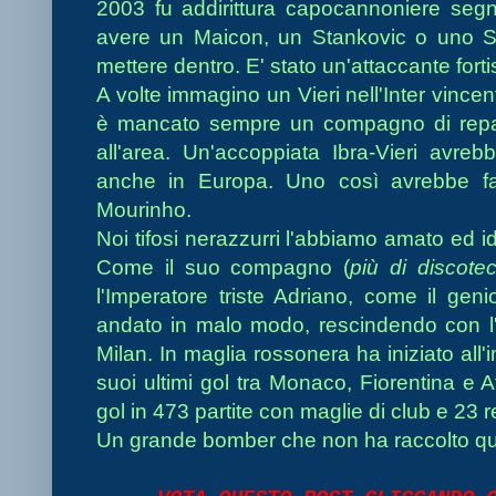
2003 fu addirittura capocannoniere seg
avere un Maicon, un Stankovic o uno Sne
mettere dentro. E' stato un'attaccante forti
A volte immagino un Vieri nell'Inter vincen
è mancato sempre un compagno di repar
all'area. Un'accoppiata Ibra-Vieri avre
anche in Europa. Uno così avrebbe f
Mourinho.
Noi tifosi nerazzurri l'abbiamo amato ed ido
Come il suo compagno (
più di discot
l'Imperatore triste Adriano, come il gen
andato in malo modo, rescindendo con l'
Milan. In maglia rossonera ha iniziato all'
suoi ultimi gol tra Monaco, Fiorentina e At
gol in 473 partite con maglie di club e 23 
Un grande bomber che non ha raccolto qu