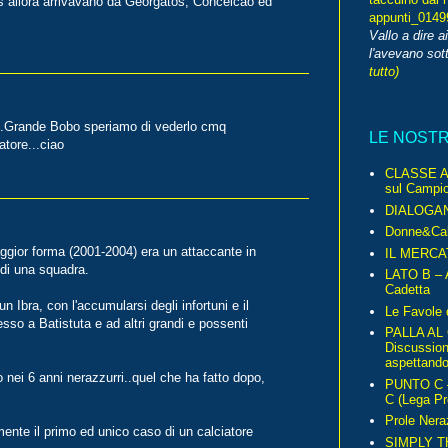
s allora arrivavano da Georgatos, Conceicao ed
appunti_014
Vallo a dire a
l'avevano sott
tutto)
..Grande Bobo speriamo di vederlo cmq
LE NOST
tore...ciao
CLASSE A 
sul Campio
DIALOGA
Donne&Cal
aggior forma (2001-2004) era un attaccante in
IL MERCA
di una squadra.
LATO B – A
Cadetta
n Ibra, con l'accumularsi degli infortuni e il
Le Favole 
so a Batistuta e ad altri grandi e possenti
PALLA AL
Discussio
aspettando 
 nei 6 anni nerazzurri..quel che ha fatto dopo,
PUNTO C – 
C (Lega Pr
Prole Nera
mente il primo ed unico caso di un calciatore
SIMPLY T