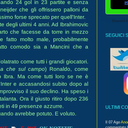
nando 24 gol in 23 partite e senza
I
ijder che gli offrissero palloni da
ssimo forse sprecato per quell'Inter.
Powered 
te degli ultimi 4 anni. Ad Ibrahimovic
to che facesse da torre in mezzo
SEGUICI 
bbe fatto molto male, probabilmente
atto comodo sia a Mancini che a
latrato come tutti i grandi giocatori.
eca che sul campo
) Ronaldo, come
io Ibra. Ma come tutti loro se ne è
Inter e accasandosi subito dopo al
improvviso il suo declino. Ha speso i
alanta. Ora il giusto ritiro dopo 236
reti in 49 presenze azzurre.
ULTIMI C
ando avrebbe potuto. E voluto.
Il 07 Ago
Ano
commentato