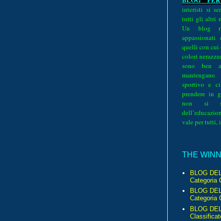
interisti si 
tutti gli altri
Un blog ri
appassionati
quelli con cui
colori nerazzurr
sono ben a
mantengano
sportivo e ci
prendere in g
non si su
dell’educazion
vale per tutti, 
THE WINNE
BLOG DEL
Categoria 
BLOG DEL
Categoria 
BLOG DELL
Classificat