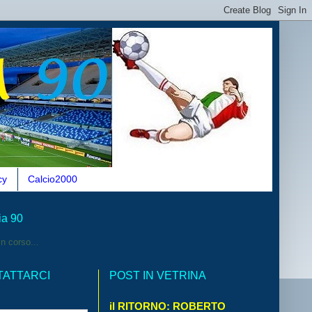
cy
Calcio2000
ia 90
n corso...
TATTARCI
POST IN VETRINA
il RITORNO: ROBERTO