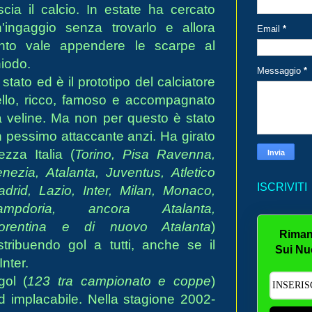
scia il cal
cio. In estate ha cercato
'ingaggio senza trovarlo e allora
Email
*
anto vale appendere le scarpe al
iodo.
Messaggio
*
 stato ed è il prototipo del calciatore
llo, ricco, famoso e accompagnato
 veline. Ma non per questo è stato
 pessimo attaccante anzi. Ha girato
zza Italia (
Torino, Pisa Ravenna,
nezia, Atalanta, Juventus, Atletico
ISCRIVITI
drid, Lazio, Inter, Milan, Monaco,
ampdoria, ancora Atalanta,
iorentina e di nuovo Atalanta
)
Riman
stribuendo gol a tutti, anche se il
Sui Nu
nter.
gol (
123 tra campionato e coppe
)
d implacabile. Nella stagione 2002-