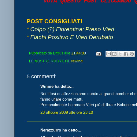
VOTA QUESTO POST CLICCANDO
POST CONSIGLIATI
*
Colpo (?) Fiorentina: Preso Vieri
*
Flachi Positivo E Vieri Derubato
Pubblicato da
Entius
alle
21:44:00
LE NOSTRE RUBRICHE
rewind
5 commenti:
Winnie ha detto...
Noi tifosi ci affezzioniamo subito ai grandi bomber che
fanno urlare come matti.
Personalmente ho amato Vieri più di Ibra e Bobone nell'
23 ottobre 2009 alle ore 23:10
Nerazzurro ha detto...