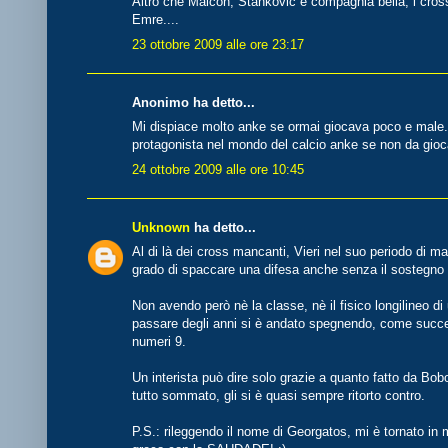
Altro che Maicon, Stankovic e compagnia bella, i cros
Emre....
23 ottobre 2009 alle ore 23:17
Anonimo ha detto...
Mi dispiace molto anke se ormai giocava poco e male
protagonista nel mondo del calcio anke se non da gioca
24 ottobre 2009 alle ore 10:45
Unknown
ha detto...
Al di là dei cross mancanti, Vieri nel suo periodo di m
grado di spaccare una difesa anche senza il sostegno 
Non avendo però nè la classe, nè il fisico longilineo di u
passare degli anni si è andato spegnendo, come succes
numeri 9.
Un interista può dire solo grazie a quanto fatto da Bobo
tutto sommato, gli si è quasi sempre ritorto contro.
P.S.: rileggendo il nome di Georgatos, mi è tornato in 