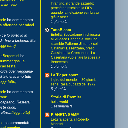
Infantino, il grande azzardo:
rafael leao
perché ha rischiato la FIFA
quando la rielezione sembrava
già in tasca
hele
ha commentato
1 giorno fa
 offertona per rafael
TuttoB.com
Entella, Boccadamo in chiusura
 ce lo porto io in
all'Audace Cerignola. Avellino:
di, fino a Lisbona. Ma
scambio Patierno-Jimenez col
eggi tutto)
Catania? Desenzano, preso
Cassin dalla Cremonese. La
isBergamini
ha
Casertana vuole fare la spesa a
summer goal la
Benevento
cao festa
1 giorno fa
corda quel Reggiana-
La Tv per sport
l 3-0 eravamo tutti
Il giro del mondo in 80 giorni:
leggi tutto)
serie Rai a pupazzi del 1972
5 giorni fa
hele
ha commentato
franz
Storie di Premier
hello world
capitano. Resterai
1 settimana fa
stri cuori.
ltre...
(leggi tutto)
PIANETA SAMP
Lettera aperta a Roberto
us
ha commentato
Mancini...
nord america