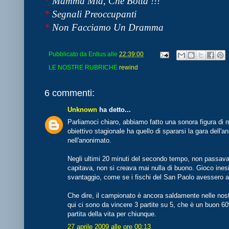
*
Mamma Mia, Che Botta !!!
*
Segnali Preoccupanti
*
Non Facciamo Un Dramma
Pubblicato da
Entius
alle
22:39:00
LE NOSTRE RUBRICHE
rewind
6 commenti:
Unknown
ha detto...
Parliamoci chiaro, abbiamo fatto una sonora figura d
obiettivo stagionale ha quello di spararsi la gara dell'an
nell'anonimato.
Negli ultimi 20 minuti del secondo tempo, non passav
capitava, non si creava mai nulla di buono. Gioco inesi
svantaggio, come se i fischi del San Paolo avessero a
Che dire, il campionato è ancora saldamente nelle nos
qui ci sono da vincere 3 partite su 5, che è un buon 60
partita della vita per chiunque.
27 aprile 2009 alle ore 00:13