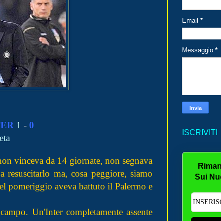
Email
*
Messaggio
*
TER
1
-
0
ISCRIVITI
eta
i non vinceva da 14 giornate, non segnava
Riman
a resuscitarlo ma, cosa peggiore, siamo
Sui Nu
 nel pomeriggio aveva battuto il Palermo e
in campo. Un'Inter completamente assente