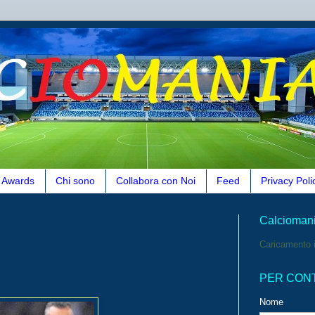
Awards
Chi sono
Collabora con Noi
Feed
Privacy Poli
Calcioman
Caricamento i
PER CON
Nome