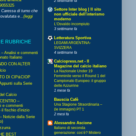
2 settimane fa
99055325
Settore Inter blog | Il sito
i Caressa di turno che
non ufficiale dell'interismo
ovalutata e...
(leggi
moderno
L’Osvaldo incompiuto
3 settimane fa
Letteratura Sportiva
RE RUBRICHE
LEGAMI ARGENTINA-
SVIZZERA
4 settimane fa
– Analisi e commenti
nato Italiano
Calciopress.net - Il
NDO CON ALTER
Magazine del calcio italiano
cio
La Nazionale Under 19
Femminile verso il Round 1 del
TO DI CIP&CIOP
Campionato Europeo: il gruppo
ppunti sulla Serie
delle Azzurrine
1 mese fa
del Calcio
Bauscia Cafè
 CENTRO –
Una Stagione Straordinaria –
ni e commenti
(le immagini) PT 1
il fischio d’inizio
2 mesi fa
Notizie dalla Serie
o)
Alessandro Ascione
zzurra
Italiano di seconda
generazione: cos’è? Mistero
HE BEST