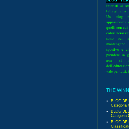
interisti si 
tutti gli altri
Un blog ri
appassionati
quelli con cui
colori nerazzurr
sono ben a
mantengano
sportivo e ci
prendere in g
non si su
dell’educazion
vale per tutti, 
THE WINNE
BLOG DEL
Categoria 
BLOG DEL
Categoria 
BLOG DELL
Classificat