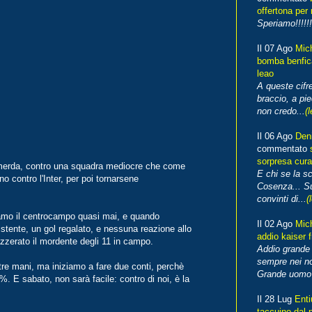
offertona per 
Speriamo!!!!!!
Il 07 Ago
Mic
bomba benfica
leao
A queste cifre
braccio, a pie
non credo...
(l
Il 06 Ago
Den
commentato
sorpresa cura
i merda, contro una squadra mediocre che come
E chi se la s
no contro l'Inter, per poi tornarsene
Cosenza... Su
convinti di...
(
amo il centrocampo quasi mai, e quando
Il 02 Ago
Mic
stente, un gol regalato, e nessuna reazione allo
addio kaiser 
zzerato il mordente degli 11 in campo.
Addio grande 
sempre nei no
tre mani, ma iniziamo a fare due conti, perchè
Grande uomo o
%. E sabato, non sarà facile: contro di noi, è la
Il 28 Lug
Enti
taccuino dal 