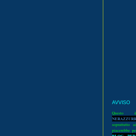
AVVISO
Quest
N
E
R
A
Z
Z
U
R
soprattutto a
piacerebbe pe
BLOG PER