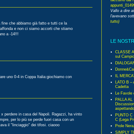
appunti_014
Vallo a dire a
l'avevano sott
tutto)
fine che abbiamo già fatto e tutti ce la
 affonda e non ci siamo accorti che stiamo
no a -14!!!
LE NOST
CLASSE A 
sul Campio
DIALOGA
Donne&Cal
IL MERCA
rare uno 0-4 in Coppa Italia:giochiamo con
LATO B – A
Cadetta
Le Favole 
PALLA AL
Discussio
aspettando 
i x perdere in casa del Napoli. Ragazzi, ha vinto
PUNTO C – 
C (Lega Pr
empre, per lo più se perde fuori casa con un
va il "linciaggio" dei tifosi. ciaooo
Prole Nera
SIMPLY T