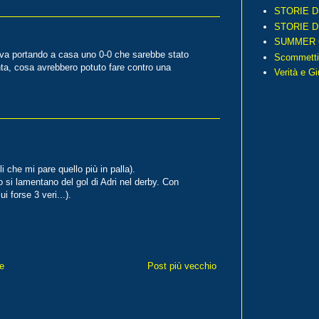
STORIE D
STORIE D
SUMMER 
tava portando a casa uno 0-0 che sarebbe stato
Scommetti
nta, cosa avrebbero potuto fare contro una
Verità e G
 che mi pare quello più in palla).
 si lamentano del gol di Adri nel derby. Con
ui forse 3 veri...).
e
Post più vecchio