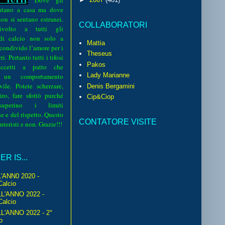
.
Dove gli
sentano a casa ma dove
 non si sentano estranei.
COLLABORATORI
volto a tutti gli
 di calcio non solo a
Mattia
 condivido l’amore per i
Theseus
i. Pertanto tutti i tifosi
Pakos
ccetti a patto che
Lady Marianne
 un comportamento
vile. Potete scherzare,
Denis Bergamini
iro, fare sfottò purché
Cip&Ciop
perino i limiti
e e del rispetto. Questo
CONTATORE VISITE
interisti e non. Grazie!!!
R IS...
'ANN0 2020 -
Calcio
L'ANNO 2022 -
Calcio
'ANNO 2022 - 2°
o