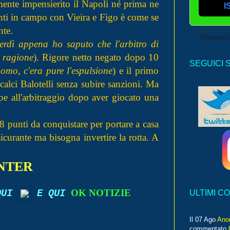
mente impensierito il Napoli né prima ne
I
enti in campo con Vieira e Figo è come se
nte.
Powered 
erdì appena ho saputo che l'arbitro di
o ragione
). Rigore netto negato dopo 10
SEGUICI 
uomo, c'era pure l'espulsione
) e il primo
alci Balotelli senza subire sanzioni. Ma
e all'arbitraggio dopo aver giocato una
8 punti da conquistare per portare a casa
icurante ma bisogna invertire la rotta. A
NTER
OK NOTIZIE
ULTIMI C
 QUI
E QUI
Il 07 Ago
Ano
commentato