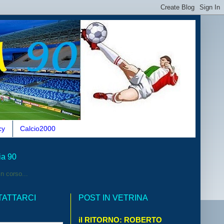
cy
Calcio2000
ia 90
n corso...
TATTARCI
POST IN VETRINA
il RITORNO: ROBERTO