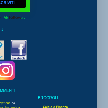
SCRIVITI
by
SU
OMMENTI
BROGROLL
nymous
ha
Calcio e Finanza
bomba benfica