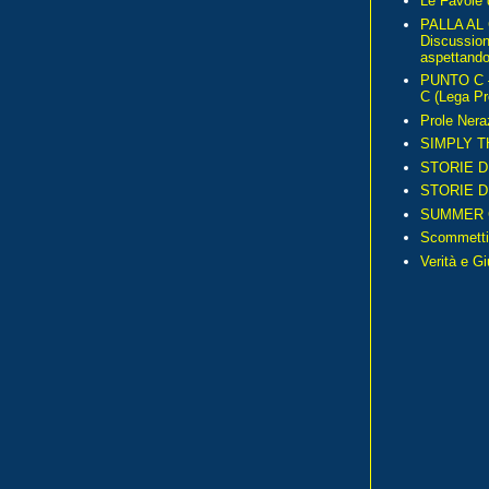
Le Favole 
PALLA AL
Discussio
aspettando 
PUNTO C – 
C (Lega Pr
Prole Nera
SIMPLY T
STORIE D
STORIE D
SUMMER 
Scommetti
Verità e G