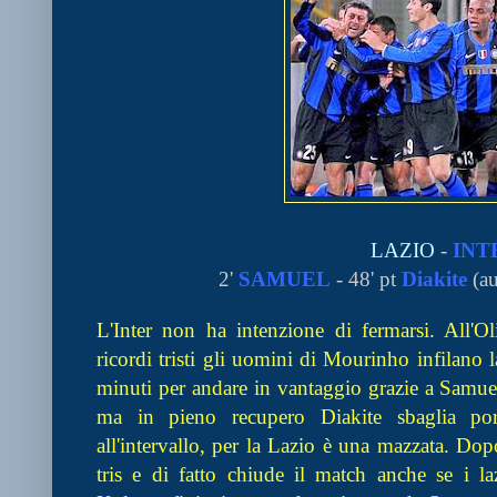
LAZIO
-
INT
2'
SAMUEL
- 48' pt
Diakite
(au
L'Inter non ha intenzione di fermarsi. All'O
ricordi tristi gli uomini di Mourinho infilano 
minuti per andare in vantaggio grazie a Samuel
ma in pieno recupero Diakite sbaglia port
all'intervallo, per la Lazio è una mazzata. Do
tris e di fatto chiude il match anche se i l