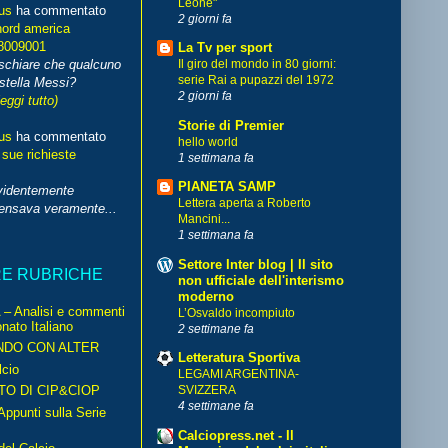
Leone"
us
ha commentato
2 giorni fa
nord america
8009001
La Tv per sport
schiare che qualcuno
Il giro del mondo in 80 giorni:
serie Rai a pupazzi del 1972
stella Messi?
2 giorni fa
leggi tutto)
Storie di Premier
us
ha commentato
hello world
 sue richieste
1 settimana fa
PIANETA SAMP
videntemente
Lettera aperta a Roberto
pensava veramente...
Mancini...
1 settimana fa
Settore Inter blog | Il sito
RE RUBRICHE
non ufficiale dell'interismo
moderno
– Analisi e commenti
L’Osvaldo incompiuto
nato Italiano
2 settimane fa
NDO CON ALTER
Letteratura Sportiva
cio
LEGAMI ARGENTINA-
TO DI CIP&CIOP
SVIZZERA
4 settimane fa
ppunti sulla Serie
Calciopress.net - Il