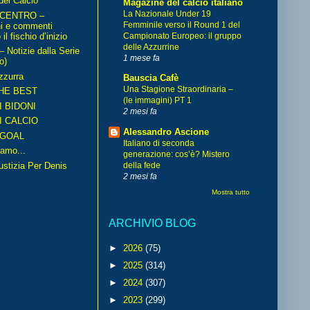
del Calcio
Magazine del calcio italiano
La Nazionale Under 19
 CENTRO –
Femminile verso il Round 1 del
ni e commenti
il fischio d’inizio
Campionato Europeo: il gruppo
delle Azzurrine
Notizie dalla Serie
1 mese fa
o)
zzurra
Bauscia Cafè
Una Stagione Straordinaria –
HE BEST
(le immagini) PT 1
I BIDONI
2 mesi fa
I CALCIO
Alessandro Ascione
GOAL
Italiano di seconda
amo...
generazione: cos’è? Mistero
iustizia Per Denis
della fede
2 mesi fa
Mostra tutto
ARCHIVIO BLOG
►
2026
(75)
►
2025
(314)
►
2024
(307)
►
2023
(299)