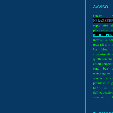
AVVISO
Quest
N
E
R
A
Z
Z
U
R
soprattutto a
piacerebbe pe
BLOG PER
interisti si 
tutti gli altri
Un blog ri
appassionati
quelli con cui
colori nerazzurr
sono ben a
mantengano
sportivo e ci
prendere in g
non si su
dell’educazion
vale per tutti, 