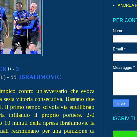
ANDREA P
PER CON
Nome
Email
*
Messaggio
*
ER
0
-
3
t.) - 55'
IBRAHIMOVIC
limpico contro un'avversario che evoca
la sesta vittoria consecutiva. Bastano due
. Il primo tempo scivola via equilibrato
a infilando il proprio portiere. 2-0
ISCRIVITI
po 10 minuti della ripresa Ibrahimovic fa
aziali recriminano per una punizione di