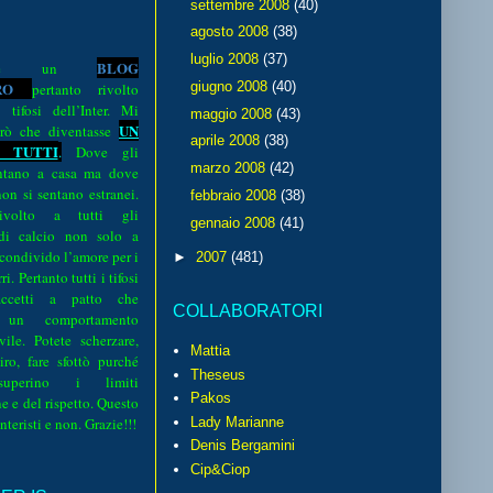
settembre 2008
(40)
agosto 2008
(38)
luglio 2008
(37)
BLOG
o è un
R
O
giugno 2008
(40)
pertanto rivolto
i tifosi dell’Inter. Mi
maggio 2008
(43)
UN
rò che diventasse
aprile 2008
(38)
 TUTTI
.
Dove gli
marzo 2008
(42)
sentano a casa ma dove
 non si sentano estranei.
febbraio 2008
(38)
volto a tutti gli
gennaio 2008
(41)
 di calcio non solo a
 condivido l’amore per i
►
2007
(481)
i. Pertanto tutti i tifosi
ccetti a patto che
COLLABORATORI
 un comportamento
vile. Potete scherzare,
Mattia
iro, fare sfottò purché
Theseus
perino i limiti
Pakos
e e del rispetto. Questo
interisti e non. Grazie!!!
Lady Marianne
Denis Bergamini
Cip&Ciop