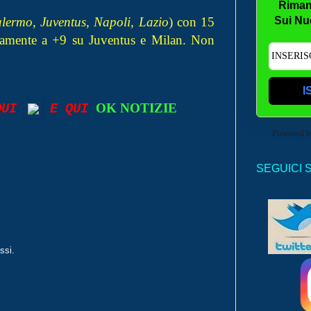
Riman
lermo, Juventus, Napoli, Lazio
) con 15
Sui Nu
neamente a +9 su Juventus e Milan. Non
I
OK NOTIZIE
 QUI
E QUI
Powered 
SEGUICI 
ssi.