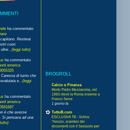
OMMENTI
hele
ha commentato
franz
capitano. Resterai
stri cuori.
ltre...
(leggi tutto)
us
ha commentato
nord america
99055325
BROGROLL
i Caressa di turno che
ovalutata e...
(leggi
Calcio e Finanza
Morto Pietro Mezzaroma, nel
1993 rilevò la Roma insieme a
us
ha commentato
Franco Sensi
nord america
1 giorno fa
70581687
TuttoB.com
non è che avesse
ESCLUSIVA TB - Schira:
. Si pensava ad una
"Arezzo, scambio dei
tutto)
documenti con il Sassuolo per