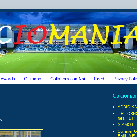
Awards
Chi sono
Collabora con Noi
Feed
Privacy Poli
Calcioman
ADDIO KA
il RITORN
farà il DT)
A
SIAMO IL
Summer G
EMILIA E..