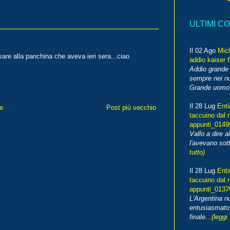
ULTIMI C
Il 02 Ago
Mic
sare alla panchina che aveva ieri sera...ciao
addio kaiser 
Addio grande 
sempre nei no
Grande uomo o
Il 28 Lug
Enti
e
Post più vecchio
taccuino dal 
appunti_014
Vallo a dire a
l'avevano sott
tutto)
Il 28 Lug
Enti
taccuino dal 
appunti_013
L'Argentina 
entusiasmato
finale...
(leggi 