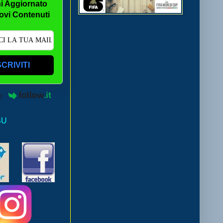
i Aggiornato
ovi Contenuti
SCRIVITI
by
SU