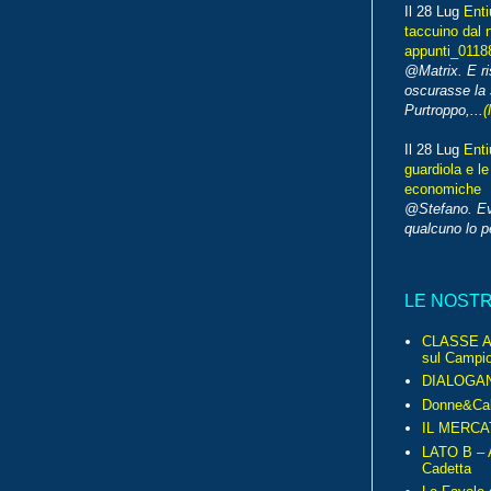
Il 28 Lug
Enti
taccuino dal 
appunti_0118
@Matrix. E ri
oscurasse la 
Purtroppo,...
(
Il 28 Lug
Enti
guardiola e le
economiche
@Stefano. E
qualcuno lo 
LE NOST
CLASSE A 
sul Campio
DIALOGA
Donne&Cal
IL MERCA
LATO B – A
Cadetta