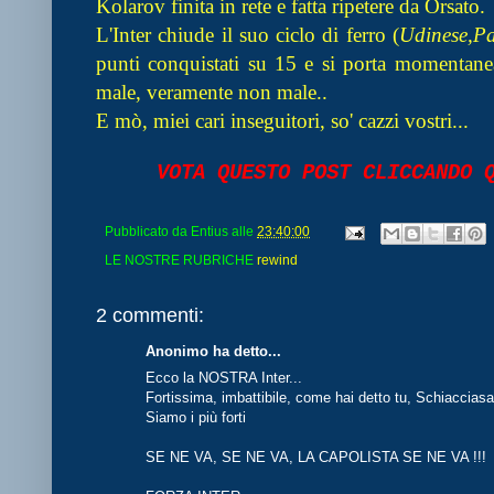
Kolarov finita in rete e fatta ripetere da Orsato.
L'Inter chiude il suo ciclo di ferro (
Udinese,Pa
punti conqu
istati su 15 e si porta momenta
male, veramente non male..
E mò, miei cari inseguitori, so' cazzi vostri...
VOTA QUESTO POST CLICCANDO
Pubblicato da
Entius
alle
23:40:00
LE NOSTRE RUBRICHE
rewind
2 commenti:
Anonimo ha detto...
Ecco la NOSTRA Inter...
Fortissima, imbattibile, come hai detto tu, Schiacciasa
Siamo i più forti
SE NE VA, SE NE VA, LA CAPOLISTA SE NE VA !!!