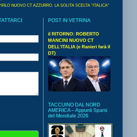
IRLO NUOVO CT AZZURRO. LA SOLITA SCELTA "ITALICA"
TATTARCI
POST IN VETRINA
il RITORNO: ROBERTO
MANCINI NUOVO CT
DELL'ITALIA (e Ranieri farà il
DT)
TACCUINO DAL NORD
AMERICA – Appunti Sparsi
del Mondiale 2026