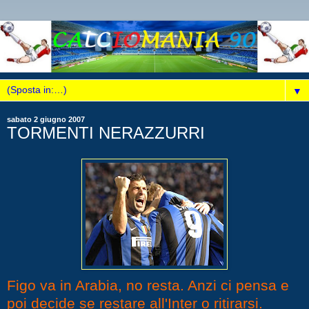
▼
sabato 2 giugno 2007
TORMENTI NERAZZURRI
Figo va in Arabia, no resta. Anzi ci pensa e
poi decide se restare all'Inter o ritirarsi.