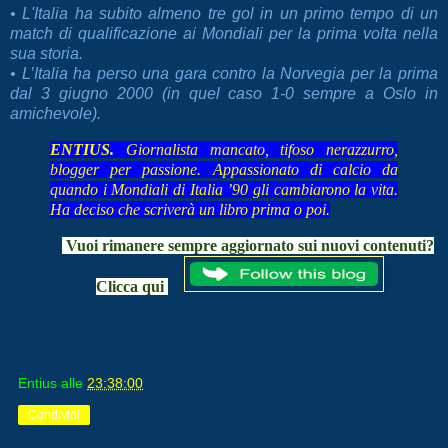
• L'Italia ha subito almeno tre gol in un primo tempo di un
match di qualificazione ai Mondiali per la prima volta nella
sua storia.
• L’Italia ha perso una gara contro la Norvegia per la prima
dal 3 giugno 2000 (in quel caso 1-0 sempre a Oslo in
amichevole).
ENTIUS.
Giornalista mancato, tifoso nerazzurro,
blogger per passione. Appassionato di calcio da
quando i Mondiali di Italia ’90 gli cambiarono la vita.
Ha deciso che scriverà un libro prima o poi.
Vuoi rimanere sempre aggiornato sui nuovi contenuti?
Clicca qui
Entius
alle
23:38:00
Condividi