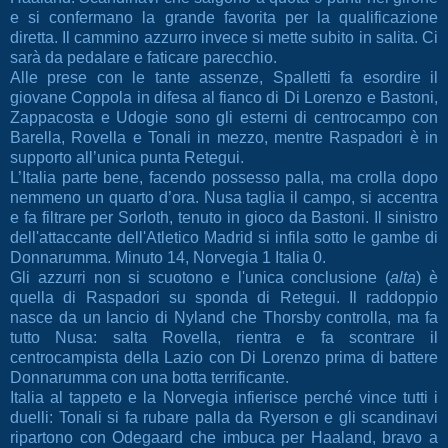
e si confermano la grande favorita per la qualificazione
diretta. Il cammino azzurro invece si mette subito in salita. Ci
sarà da pedalare e faticare parecchio.
Alle prese con le tante assenze, Spalletti fa esordire il
giovane Coppola in difesa al fianco di Di Lorenzo e Bastoni,
Zappacosta e Udogie sono gli esterni di centrocampo con
Barella, Rovella e Tonali in mezzo, mentre Raspadori è in
supporto all’unica punta Retegui.
L’Italia parte bene, facendo possesso palla, ma crolla dopo
nemmeno un quarto d’ora. Nusa taglia il campo, si accentra
e fa filtrare per Sorloth, tenuto in gioco da Bastoni. Il sinistro
dell'attaccante dell'Atletico Madrid si infila sotto le gambe di
Donnarumma. Minuto 14, Norvegia 1 Italia 0.
Gli azzurri non si scuotono e l'unica conclusione (
alta
) è
quella di Raspadori su sponda di Retegui. Il raddoppio
nasce da un lancio di Nyland che Thorsby controlla, ma fa
tutto Nusa: salta Rovella, rientra e fa scontrare il
centrocampista della Lazio con Di Lorenzo prima di battere
Donnarumma con una botta terrificante.
Italia al tappeto e la Norvegia infierisce perché vince tutti i
duelli: Tonali si fa rubare palla da Ryerson e gli scandinavi
ripartono con Odegaard che imbuca per Haaland, bravo a