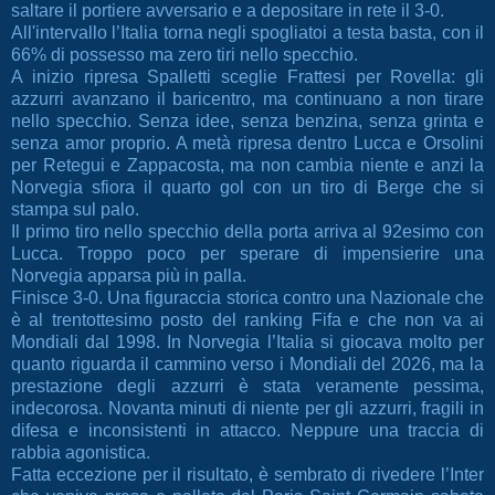
saltare il portiere avversario e a depositare in rete il 3-0.
All'intervallo l’Italia torna negli spogliatoi a testa basta, con il
66% di possesso ma zero tiri nello specchio.
A inizio ripresa Spalletti sceglie Frattesi per Rovella: gli
azzurri avanzano il baricentro, ma continuano a non tirare
nello specchio. Senza idee, senza benzina, senza grinta e
senza amor proprio. A metà ripresa dentro Lucca e Orsolini
per Retegui e Zappacosta, ma non cambia niente e anzi la
Norvegia sfiora il quarto gol con un tiro di Berge che si
stampa sul palo.
Il primo tiro nello specchio della porta arriva al 92esimo con
Lucca. Troppo poco per sperare di impensierire una
Norvegia apparsa più in palla.
Finisce 3-0. Una figuraccia storica contro una Nazionale che
è al trentottesimo posto del ranking Fifa e che non va ai
Mondiali dal 1998. In Norvegia l’Italia si giocava molto per
quanto riguarda il cammino verso i Mondiali del 2026, ma la
prestazione degli azzurri è stata veramente pessima,
indecorosa. Novanta minuti di niente per gli azzurri, fragili in
difesa e inconsistenti in attacco. Neppure una traccia di
rabbia agonistica.
Fatta eccezione per il risultato, è sembrato di rivedere l’Inter