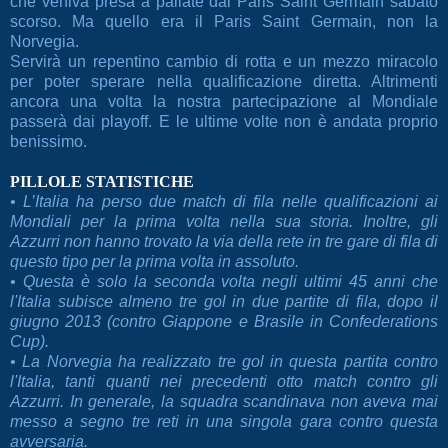
che veniva presa a pallate dal Paris Saint Germain sabato
scorso. Ma quello era il Paris Saint Germain, non la
Norvegia.
Servirà un repentino cambio di rotta e un mezzo miracolo
per poter sperare nella qualificazione diretta. Altrimenti
ancora una volta la nostra partecipazione al Mondiale
passerà dai playoff. E le ultime volte non è andata proprio
benissimo.
PILLOLE STATISTICHE
• L’Italia ha perso due match di fila nelle qualificazioni ai
Mondiali per la prima volta nella sua storia. Inoltre, gli
Azzurri non hanno trovato la via della rete in tre gare di fila di
questo tipo per la prima volta in assoluto.
• Questa è solo la seconda volta negli ultimi 45 anni che
l'Italia subisce almeno tre gol in due partite di fila, dopo il
giugno 2013 (contro Giappone e Brasile in Confederations
Cup).
• La Norvegia ha realizzato tre gol in questa partita contro
l'Italia, tanti quanti nei precedenti otto match contro gli
Azzurri. In generale, la squadra scandinava non aveva mai
messo a segno tre reti in una singola gara contro questa
avversaria.