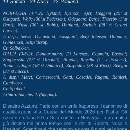
14’ Sorloth – 34’ Nusa – 42’ Haaland
NORVEGIA (4-4-2): Nyland; Ryerson, Ajer, Heggem (26’ st
Ostigard), Wolfe (30’ st Pedersen); Odegaard, Berge, Thorsby (1’ st
Berg); Nusa (30’ st Bobb), Haaland, Sorloth (38’ st Strand
Larsen).
A disp.: Selvik, Dyngeland, Aasgaard, Berg Johnsen, Donnum,
Gundersen, Schjelderup.
Ct: Solbakken.
ITALIA (3-5-2): Donnarumma; Di Lorenzo, Coppola, Bastoni;
Zappacosta (27’ st Orsolini), Barella, Rovella (1’ st Frattesi),
Tonali, Udogie (38’ st Dimarco); Raspadori (38’ st Ricci), Retegui
(27’ st Lucca).
A disp.: Meret, Carnesecchi, Gatti, Casadei, Rugani, Ranieri,
Cambiaso.
Ct: Spalletti.
Arbitro: Sanchez J. (Spagna).
Disastro Azzurro. Parte con un tonfo fragoroso il cammino di
qualificazione alla Coppa del Mondo 2026 per l’Italia. Gli
Azzurri crollano 3-0 a Oslo contro la Norvegia, in un match
già deciso nel primo tempo con le reti di Sorloth, Nusa e
Haaland. Scandinavi che salgono a quota 9 punti nel girone