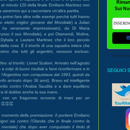
Riman
al minuto 120 della finale Emiliano Martinez non
Sui Nu
a saremmo qui a raccontare un’altra partita.
 potrei fare altre mille esempi perché tutti hanno
o eletto miglior giovane del Mondiale
) a Julian
 ha veramente impressionato
), da Di Maria
ruoso il suo Mondiale
), e poi Otamendi, Molina,
I
 Dybala e Lautaro Martinez che il loro piccolo
della rosa. È il trionfo di una squadra intera che
imo che tutti gli argentini, nessuno escluso,
Powered 
no al trionfo: Lionel Scaloni. Arrivato nell’agosto
 colpi di buoni risultati a farsi riconfermare e in
SEGUICI 
 l’Argentina non conquistava dal 1993, quindi da
onfo arrivato dopo 36 anni
). Bravo ed intelligente
ordio contro l’Arabia Saudita e a dare equilibrio
mbra di dubbio anche la sua mano.
e con un fragoroso scroscio di mani per un
 👏👏👏
al momento della premiazione. Il portiere Emiliano
igori sia contro l’Olanda che in finale contro la
mentale) che dopo aver conquistato il titolo di