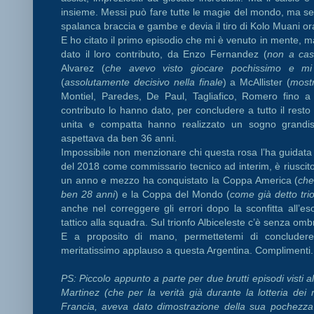
insieme. Messi può fare tutte le magie del mondo, ma se 
spalanca braccia e gambe e devia il tiro di Kolo Muani or
E ho citato il primo episodio che mi è venuto in mente, ma
dato il loro contributo, da Enzo Fernandez (
non a cas
Alvarez (
che avevo visto giocare pochissimo e mi
(
assolutamente decisivo nella finale
) a McAllister (
most
Montiel, Paredes, De Paul, Tagliafico, Romero fino a
contributo lo hanno dato, per concludere a tutto il resto 
unita e compatta hanno realizzato un sogno grandiss
aspettava da ben 36 anni.
Impossibile non menzionare chi questa rosa l’ha guidata fi
del 2018 come commissario tecnico ad interim, è riuscito a
un anno e mezzo ha conquistato la Coppa America (
che
ben 28 anni
) e la Coppa del Mondo (
come già detto tri
anche nel correggere gli errori dopo la sconfitta all’es
tattico alla squadra. Sul trionfo Albiceleste c’è senza o
E a proposito di mano, permettetemi di concluder
meritatissimo applauso a questa Argentina. Complimenti.
PS: Piccolo appunto a parte per due brutti episodi visti 
Martinez (che per la verità già durante la lotteria dei r
Francia, aveva dato dimostrazione della sua pochezza 