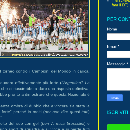
il RITORN
farà il DT)
PER CON
Nome
Email
*
Messaggio
*
del torneo contro i Campioni del Mondo in carica,
uadra effettivamente più forte (
l’Argentina? La
 che si riuscirebbe a dare una risposta definitiva,
rebbe pronto a dimostrare che questa Nazionale è
enza ombra di dubbio che a vincere sia stata la
forte” perché in molti (
per non dire quasi tutt
i)
ISCRIVITI
i”.
lto del suo con gol (
ben 7, mica bruscolini
) e
è uno sport di squadra e si vince e si perde tutti