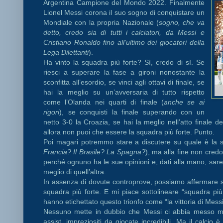
Argentina Campione del Mondo 2022. Finalmente
Lionel Messi corona il suo sogno di conquistare un
Mondiale con la propria Nazionale (
sogno, che va
detto, credo sia di tutti i calciatori, da Messi e
Cristiano Ronaldo fino all’ultimo dei giocatori della
Lega Dilettanti
).
Ha vinto la squadra più forte? Sì, credo di sì. Se
riesci a superare la fase a gironi nonostante la
sconfitta all’esordio, se vinci agli ottavi di finale, se
hai la meglio su un’avversaria di tutto rispetto
come l’Olanda nei quarti di finale (
anche se ai
rigori
), se conquisti la finale superando con un
netto 3-0 la Croazia, se hai la meglio nell’atto finale 
allora non puoi che essere la squadra più forte. Punto.
Poi magari potremmo stare a discutere su quale è la sq
Francia? Il Brasile? La Spagna?
), ma alla fine non credo
perché ognuno ha le sue opinioni e, dati alla mano, sa
meglio di quell’altra.
In assenza di dovute controprove, possiamo affermare s
squadra più forte. E mi piace sottolineare “squadra più 
hanno etichettato questo trionfo come “la vittoria di Mess
Nessuno mette in dubbio che Messi ci abbia messo mo
assist, impreziositi da giocate incredibili. Ma il calcio 