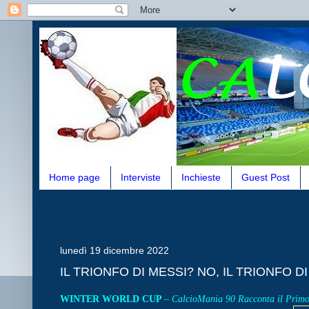
Home page
Interviste
Inchieste
Guest Post
lunedì 19 dicembre 2022
IL TRIONFO DI MESSI? NO, IL TRIONFO 
WINTER WORLD CUP
–
CalcioMania 90 Racconta il Primo