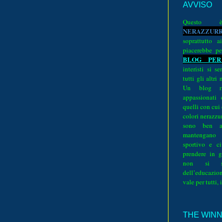
AVVISO
Quest
N
E
R
A
Z
Z
U
R
soprattutto a
piacerebbe pe
BLOG PER
interisti si 
tutti gli altri
Un blog ri
appassionati
quelli con cui
colori nerazzurr
sono ben a
mantengano
sportivo e ci
prendere in g
non si su
dell’educazion
vale per tutti, 
THE WINNE