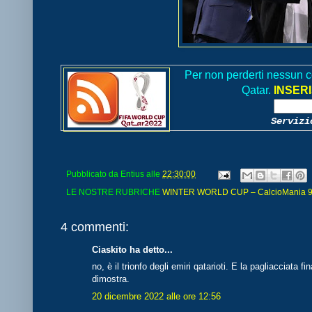
Per non perderti nessun c
Qatar.
INSERI
Servizi
Pubblicato da
Entius
alle
22:30:00
LE NOSTRE RUBRICHE
WINTER WORLD CUP – CalcioMania 90 ra
4 commenti:
Ciaskito ha detto...
no, è il trionfo degli emiri qatarioti. E la pagliacciata 
dimostra.
20 dicembre 2022 alle ore 12:56