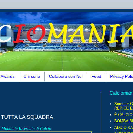
Awards
Chi sono
Collabora con Noi
Feed
Privacy Poli
Calcioman
Summer G
REPICE E.
È CALCI
DI TUTTA LA SQUADRA
BOMBA B
ADDIO KA
 Mondiale Invernale di Calcio