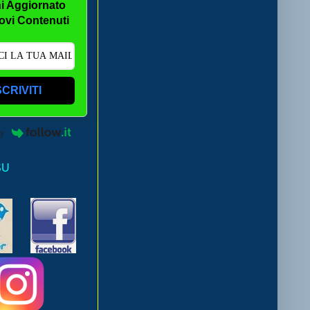
i Aggiornato
ovi Contenuti
SCRIVITI
by
SU