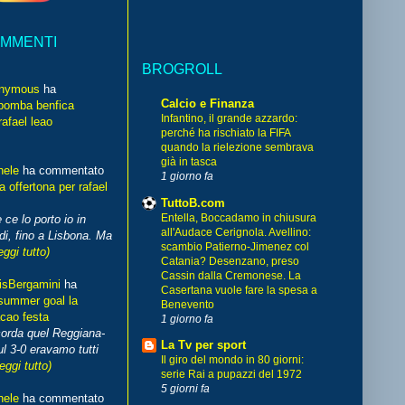
OMMENTI
BROGROLL
nymous
ha
Calcio e Finanza
bomba benfica
Infantino, il grande azzardo:
rafael leao
perché ha rischiato la FIFA
quando la rielezione sembrava
già in tasca
hele
ha commentato
1 giorno fa
 offertona per rafael
TuttoB.com
Entella, Boccadamo in chiusura
 ce lo porto io in
all'Audace Cerignola. Avellino:
di, fino a Lisbona. Ma
scambio Patierno-Jimenez col
eggi tutto)
Catania? Desenzano, preso
Cassin dalla Cremonese. La
isBergamini
ha
Casertana vuole fare la spesa a
summer goal la
Benevento
cao festa
1 giorno fa
corda quel Reggiana-
La Tv per sport
l 3-0 eravamo tutti
Il giro del mondo in 80 giorni:
leggi tutto)
serie Rai a pupazzi del 1972
5 giorni fa
hele
ha commentato