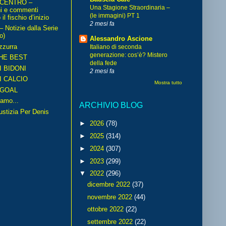
 CENTRO –
Una Stagione Straordinaria –
ni e commenti
(le immagini) PT 1
il fischio d’inizio
2 mesi fa
Notizie dalla Serie
o)
Alessandro Ascione
zzurra
Italiano di seconda
generazione: cos’è? Mistero
HE BEST
della fede
I BIDONI
2 mesi fa
I CALCIO
Mostra tutto
GOAL
amo...
ARCHIVIO BLOG
iustizia Per Denis
►
2026
(78)
►
2025
(314)
►
2024
(307)
►
2023
(299)
▼
2022
(296)
dicembre 2022
(37)
novembre 2022
(44)
ottobre 2022
(22)
settembre 2022
(22)