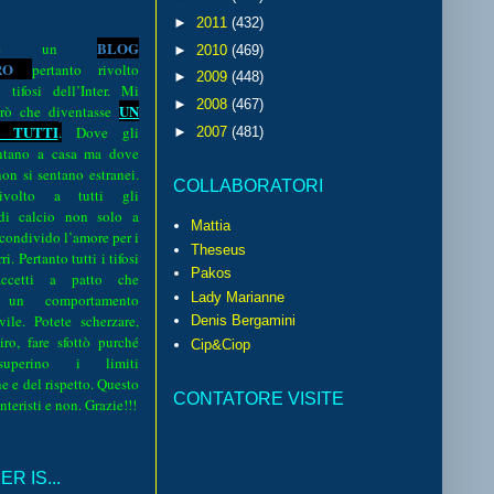
►
2011
(432)
BLOG
o è un
►
2010
(469)
R
O
pertanto rivolto
►
2009
(448)
i tifosi dell’Inter. Mi
►
2008
(467)
UN
rò che diventasse
 TUTTI
.
Dove gli
►
2007
(481)
sentano a casa ma dove
 non si sentano estranei.
COLLABORATORI
volto a tutti gli
 di calcio non solo a
Mattia
 condivido l’amore per i
Theseus
i. Pertanto tutti i tifosi
Pakos
ccetti a patto che
Lady Marianne
 un comportamento
vile. Potete scherzare,
Denis Bergamini
iro, fare sfottò purché
Cip&Ciop
perino i limiti
e e del rispetto. Questo
CONTATORE VISITE
interisti e non. Grazie!!!
R IS...