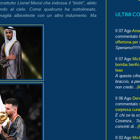
rattutto Lionel Messi che indossa il “bisht”, abito
ndo al cielo. Come qualcuno ha sottolineato,
ULTIMI C
glia albiceleste con un altro indumento. Ma
Il 07 Ago
Ano
commentato
offertona per 
Speriamo!!!!!!
Il 07 Ago
Mic
bomba benfica
leao
A queste cifre
braccio, a pie
non credo...
(l
Il 06 Ago
Den
commentato
sorpresa cura
E chi se la s
Cosenza... Su
convinti di...
(
Il 02 Ago
Mic