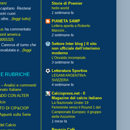
franz
Storie di Premier
hello world
capitano. Resterai
1 settimana fa
stri cuori.
ltre...
(leggi tutto)
PIANETA SAMP
Lettera aperta a Roberto
us
ha commentato
Mancini...
nord america
2 settimane fa
99055325
Settore Inter blog | Il sito
i Caressa di turno che
non ufficiale dell'interismo
ovalutata e...
(leggi
moderno
L’Osvaldo incompiuto
3 settimane fa
Letteratura Sportiva
RE RUBRICHE
LEGAMI ARGENTINA-
SVIZZERA
4 settimane fa
– Analisi e commenti
nato Italiano
Calciopress.net - Il
NDO CON ALTER
Magazine del calcio italiano
cio
La Nazionale Under 19
Femminile verso il Round 1 del
TO DI CIP&CIOP
Campionato Europeo: il gruppo
ppunti sulla Serie
delle Azzurrine
1 mese fa
del Calcio
Bauscia Cafè