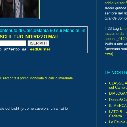
addio kaiser 
Addio grande 
sempre nei no
Grande uomo o
Il 28 Lug
Enti
ontenuto di CalcioMania 90 sui Mondiali in
taccuino dal 
SCI IL TUO INDIRIZZO MAIL:
appunti_014
Vallo a dire a
FeedBurner
l'avevano sott
o offerto da
tutto)
LE NOST
cconta il primo Mondiale di calcio invernale
CLASSE A 
sul Campio
DIALOGA
Donne&Cal
IL MERCA
finale col bisht (o come cavolo si chiama) lo
LATO B – A
Cadetta
Le Favole 