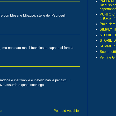
PALLA AL
Discussio
aspettando 
PUNTO C – 
vore con Messi e Mbappè, stelle del Psg degli
C (Lega Pr
Prole Nera
SIMPLY T
STORIE D
STORIE D
SUMMER 
, ma non sarà mai il fuoriclasse capace di fare la
Scommetti
Verità e G
na é inarrivabile e inavvicinabile per tutti. Il
rovo assurdo e quasi sacrilego.
e
Post più vecchio