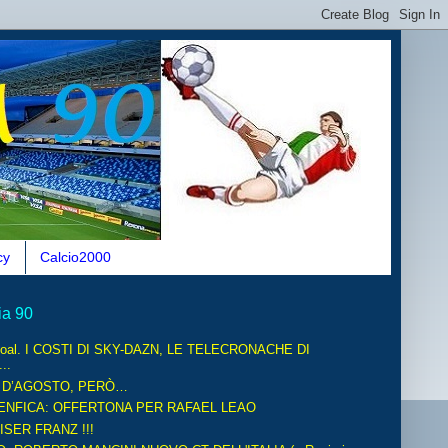
cy
Calcio2000
ia 90
oal. I COSTI DI SKY-DAZN, LE TELECRONACHE DI
..
O D’AGOSTO, PERÒ…
ENFICA: OFFERTONA PER RAFAEL LEAO
ISER FRANZ !!!