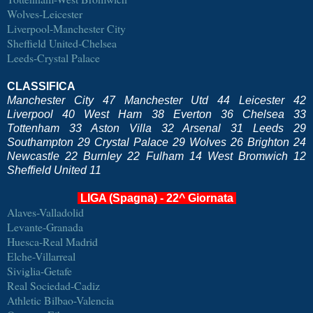
Wolves-Leicester
Liverpool-Manchester City
Sheffield United-Chelsea
Leeds-Crystal Palace
CLASSIFICA
Manchester City 47 Manchester Utd 44 Leicester 42
Liverpool 40 West Ham 38 Everton 36 Chelsea 33
Tottenham 33 Aston Villa 32 Arsenal 31 Leeds 29
Southampton 29 Crystal Palace 29 Wolves 26 Brighton 24
Newcastle 22 Burnley 22 Fulham 14 West Bromwich 12
Sheffield United 11
LIGA (Spagna) - 22^ Giornata
Alaves-Valladolid
Levante-Granada
Huesca-Real Madrid
Elche-Villarreal
Siviglia-Getafe
Real Sociedad-Cadiz
Athletic Bilbao-Valencia