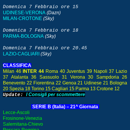
Domenica
7 Febbraio
ore 15
UDINESE-VERONA
(Dazn)
MILAN-CROTONE
(Sky)
Domenica
7 Febbraio
ore 18
PARMA-BOLOGNA
(Sky)
Domenica
7 Febbraio
ore 20.45
LAZIO-CAGLIARI
(Sky)
CLASSIFICA
Milan 46
INTER 44
Roma 40 Juventus 39 Napoli 37 Lazio
37 Atalanta 36 Sassuolo 31 Verona 30 Sampdoria 26
Benevento 22 Fiorentina 22 Genoa 21 Udinese 21 Bologna
20 Spezia 18 Torino 15 Cagliari 15 Parma 13 Crotone 12
I Consigli per scommettere
Update:
SERIE B (Italia) – 21^ Giornata
Lecce-Ascoli
Frosinone-Venezia
Salernitana-Chievo
Pescara-Reggina