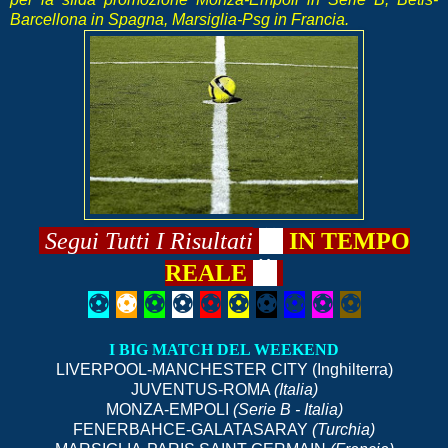
Barcellona in Spagna, Marsiglia-Psg in Francia.
Segui
Tutti I Risultati
📺
IN TEMPO
REALE
📺
⚽
⚽
⚽
⚽
⚽
⚽
⚽
⚽
⚽
⚽
I BIG MATCH DEL WEEKEND
LIVERPOOL-MANCHESTER CITY (Inghilterra)
JUVENTUS-ROMA
(Italia)
MONZA-EMPOLI
(Serie B - Italia)
FENERBAHCE-GALATASARAY
(Turchia)