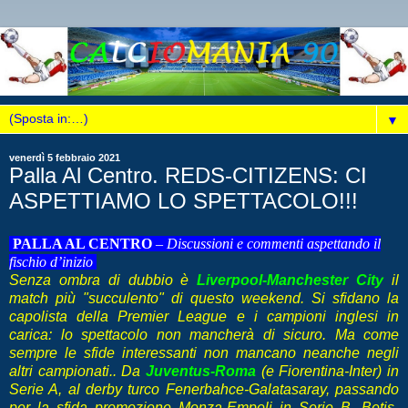
▼
venerdì 5 febbraio 2021
Palla Al Centro. REDS-CITIZENS: CI
ASPETTIAMO LO SPETTACOLO!!!
PALLA AL CENTRO
–
Discussioni e commenti aspettando il
fischio d’inizio
Senza ombra di dubbio è
Liverpool-Manchester City
il
match più "succulento" di questo weekend. Si sfidano la
capolista della Premier League e i campioni inglesi in
carica: lo spettacolo non mancherà di sicuro. Ma come
sempre le sfide interessanti non mancano neanche negli
altri campionati.. Da
Juventus-Roma
(e Fiorentina-Inter) in
Serie A, al derby turco Fenerbahce-Galatasaray, passando
per la sfida promozione Monza-Empoli in Serie B, Betis-