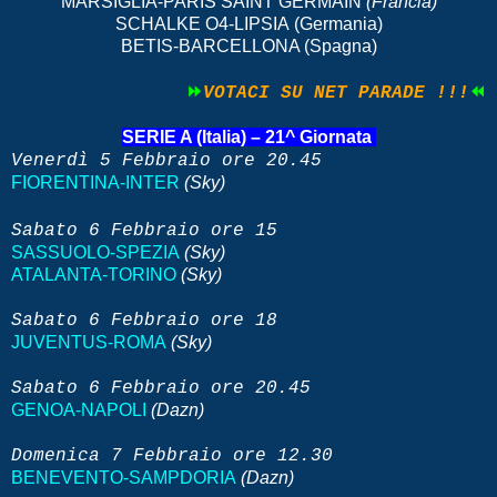
MARSIGLIA-PARIS SAINT GERMAIN
(Francia)
SCHALKE O4-LIPSIA
(Germania)
BETIS-BARCELLONA (Spagna)
⏩
VOTACI SU NET PARADE !!!
⏪
SERIE A (Italia) – 21^ Giornata
Venerdì 5 Febbraio
ore 20.45
FIORENTINA-INTER
(Sky)
Sabato 6 Febbraio
ore 15
SASSUOLO-SPEZIA
(Sky)
ATALANTA-TORINO
(Sky)
Sabato
6 Febbraio
ore 18
JUVENTUS-ROMA
(Sky)
Sabato
6 Febbraio
ore 20.45
GENOA-NAPOLI
(Dazn)
Domenica 7 Febbraio
ore 12.30
BENEVENTO-SAMPDORIA
(Dazn)