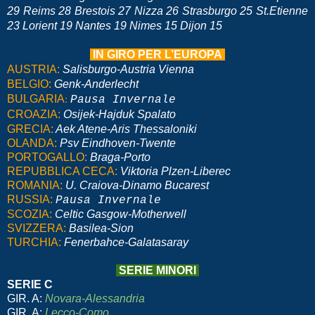
29 Reims 28 Brestois 27 Nizza 26 Strasburgo 25 St.Etienne
23 Lorient 19 Nantes 19 Nimes 15 Dijon 15
IN GIRO PER L’EUROPA
AUSTRIA:
Salisburgo-Austria Vienna
BELGIO:
Genk-Anderlecht
:
BULGARIA
Pausa Invernale
CROAZIA:
Osijek-Hajduk Spalato
GRECIA:
Aek Atene-Aris Thessaloniki
OLANDA:
Psv Eindhoven-Twente
PORTOGALLO:
Braga-Porto
REPUBBLICA CECA:
Viktoria Plzen-Liberec
ROMANIA:
U. Craiova-Dinamo Bucarest
RUSSIA:
Pausa Invernale
SCOZIA:
Celtic Gasgow-Motherwell
SVIZZERA:
Basilea-Sion
TURCHIA:
Fenerbahce-Galatasaray
SERIE MINORI
SERIE C
GIR. A:
Novara-Alessandria
GIR. A:
Lecco-Como