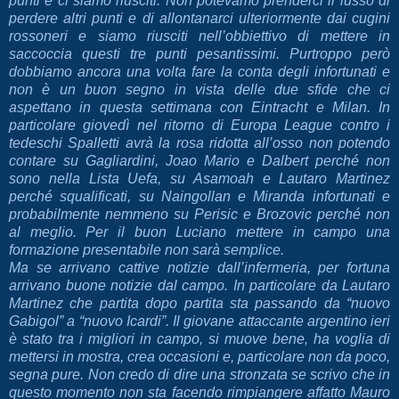
punti e ci siamo riusciti. Non potevamo prenderci il lusso di
perdere altri punti e di allontanarci ulteriormente dai cugini
rossoneri e siamo riusciti nell’obbiettivo di mettere in
saccoccia questi tre punti pesantissimi. Purtroppo però
dobbiamo ancora una volta fare la conta degli infortunati e
non è un buon segno in vista delle due sfide che ci
aspettano in questa settimana con Eintracht e Milan. In
particolare giovedì nel ritorno di Europa League contro i
tedeschi Spalletti avrà la rosa ridotta all’osso non potendo
contare su Gagliardini, Joao Mario e Dalbert perché non
sono nella Lista Uefa, su Asamoah e Lautaro Martinez
perché squalificati, su Naingollan e Miranda infortunati e
probabilmente nemmeno su Perisic e Brozovic perché non
al meglio. Per il buon Luciano mettere in campo una
formazione presentabile non sarà semplice.
Ma se arrivano cattive notizie dall’infermeria, per fortuna
arrivano buone notizie dal campo. In particolare da Lautaro
Martinez che partita dopo partita sta passando da “nuovo
Gabigol” a “nuovo Icardi”. Il giovane attaccante argentino ieri
è stato tra i migliori in campo, si muove bene, ha voglia di
mettersi in mostra, crea occasioni e, particolare non da poco,
segna pure. Non credo di dire una stronzata se scrivo che in
questo momento non sta facendo rimpiangere affatto Mauro