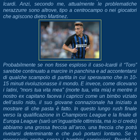
Icardi. Anzi, secondo me, attualmente le problematiche
nerazzurre sono altrove, tipo a centrocampo o nei giocatori
che agiscono dietro Martinez.
Probabilmente se non fosse esploso il caso-Icardi il “Toro”
sarebbe continuato a marcire in panchina e ad accontentarsi
di qualche scampolo di partita in cui speravamo che in 10-
15 minuti rivoluzionasse il mondo. E invece, come dicevano
i latini, “mors tua vita mea” (morte tua, vita mia) e mentre il
nostro ex capitano faceva i capricci come un bimbo viziato
dell’asilo nido, il suo giovane connazionale ha iniziato a
mostrare di che pasta è fatto. In questo lungo rush finale
verso la qualificazione in Champions League e la finale di
Europa League (sarò un’inguaribile ottimista, ma io ci credo)
abbiamo una grossa freccia all’arco, una freccia che potrà
rivelarsi determinante e che può portarci lontano. Se è
necessario anche senza i bambini capricciosi. Perché, è