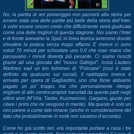
No, la partita di ieri pomeriggio non passerà alla storia per
essere stata una delle partite più belle della storia dell’Inter.
A voler essere sinceri credo che difficilmente verrà giudicata
come una delle migliori di questa stagione. Noi siamo l’Inter
e di fronte avevamo la Spal: in linea teorica avremmo dovuto
chiudere la pratica senza troppi affanni. E invece ci sono
voluti 70 minuti per schiodare uno 0-0 che man mano che
passavano i minuti diventa più pesante. Ci siamo riusciti
grazie ad una giocata del “nuovo Gabigol”, ossia Lautaro
Martinez ead un tiro fulmineo di “Policane” (così è stato
definito da qualcuno sui social). Il raddoppio invece è
arrivato per opera di Gagliardini, uno che forse abbiamo
pagato un po’ troppo, ma che personalmente ritengo
migliore di altri centrocampisti transitati da queste parti negli
ultimi anni (M’Vila, Taider, Kuzmanovic, Gargano, giusto per
citare i primi che mi vengono in mente). Ma questo è solo un
mio parere e come tale rimane (anche in considerazione del
fatto che probabilmente in molti non saranno d’accordo).
Come ho già scritto ieri, era importante portare a casa i tre