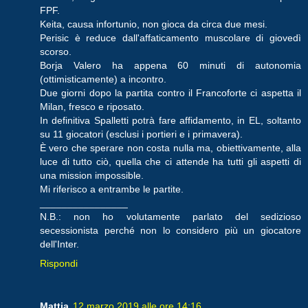
FPF.
Keita, causa infortunio, non gioca da circa due mesi.
Perisic è reduce dall'affaticamento muscolare di giovedì
scorso.
Borja Valero ha appena 60 minuti di autonomia
(ottimisticamente) a incontro.
Due giorni dopo la partita contro il Francoforte ci aspetta il
Milan, fresco e riposato.
In definitiva Spalletti potrà fare affidamento, in EL, soltanto
su 11 giocatori (esclusi i portieri e i primavera).
È vero che sperare non costa nulla ma, obiettivamente, alla
luce di tutto ciò, quella che ci attende ha tutti gli aspetti di
una mission impossible.
Mi riferisco a entrambe le partite.
________________
N.B.: non ho volutamente parlato del sedizioso
secessionista perché non lo considero più un giocatore
dell'Inter.
Rispondi
Mattia
12 marzo 2019 alle ore 14:16