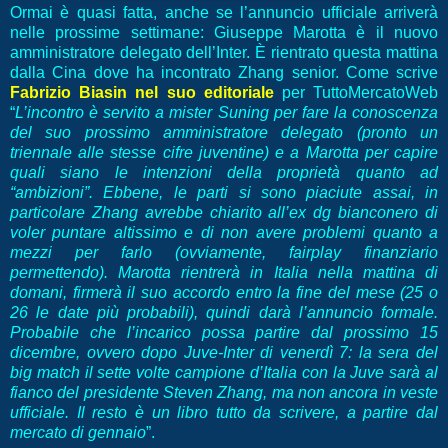
Ormai è quasi fatta, anche se l’annuncio ufficiale arriverà
nelle prossime settimane: Giuseppe Marotta è il nuovo
amministratore delegato dell’Inter. È rientrato questa mattina
dalla Cina dove ha incontrato Zhang senior. Come scrive
Fabrizio Biasin nel suo editoriale
per TuttoMercatoWeb
“
L’incontro è servito a mister Suning per fare la conoscenza
del suo prossimo amministratore delegato (pronto un
triennale alle stesse cifre juventine) e a Marotta per capire
quali siano le intenzioni della proprietà quanto ad
“ambizioni”. Ebbene, le parti si sono piaciute assai, in
particolare Zhang avrebbe chiarito all’ex dg bianconero di
voler puntare altissimo e di non avere problemi quanto a
mezzi per farlo (ovviamente, fairplay finanziario
permettendo). Marotta rientrerà in Italia nella ‪mattina di
domani‬, firmerà il suo accordo entro la fine del mese (25 o
26 le date più probabili), quindi darà l’annuncio formale.
Probabile che l’incarico possa partire dal prossimo ‪15
dicembre‬, ovvero dopo Juve-Inter di ‪venerdì 7‬: la sera del
big match il sette volte campione d’Italia con la Juve sarà al
fianco del presidente Steven Zhang, ma non ancora in veste
ufficiale. Il resto è un libro tutto da scrivere, a partire dal
mercato di gennaio
”.