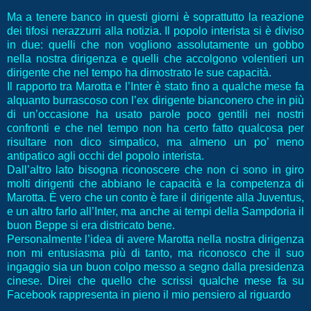
Ma a tenere banco in questi giorni è soprattutto la reazione
dei tifosi nerazzurri alla notizia. Il popolo interista si è diviso
in due: quelli che non vogliono assolutamente un gobbo
nella nostra dirigenza e quelli che accolgono volentieri un
dirigente che nel tempo ha dimostrato le sue capacità.
Il rapporto tra Marotta e l’Inter è stato fino a qualche mese fa
alquanto burrascoso con l’ex dirigente bianconero che in più
di un’occasione ha usato parole poco gentili nei nostri
confronti e che nel tempo non ha certo fatto qualcosa per
risultare non dico simpatico, ma almeno un po’ meno
antipatico agli occhi del popolo interista.
Dall’altro lato bisogna riconoscere che non ci sono in giro
molti dirigenti che abbiano le capacità e la competenza di
Marotta. È vero che un conto è fare il dirigente alla Juventus,
e un altro farlo all’Inter, ma anche ai tempi della Sampdoria il
buon Beppe si era districato bene.
Personalmente l’idea di avere Marotta nella nostra dirigenza
non mi entusiasma più di tanto, ma riconosco che il suo
ingaggio sia un buon colpo messo a segno dalla presidenza
cinese. Direi che quello che scrissi qualche mese fa su
Facebook rappresenta in pieno il mio pensiero al riguardo