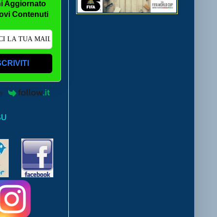
i Aggiornato
ovi Contenuti
SCRIVITI
by
SU