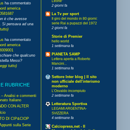
Leone"
us
ha commentato
2 giorni fa
nord america
70581687
La Tv per sport
non è che avesse
Il giro del mondo in 80 giorni:
serie Rai a pupazzi del 1972
. Si pensava ad una
2 giorni fa
tutto)
Storie di Premier
us
ha commentato
hello world
nord america
1 settimana fa
8009001
PIANETA SAMP
schiare che qualcuno
Lettera aperta a Roberto
stella Messi?
Mancini...
leggi tutto)
1 settimana fa
Settore Inter blog | Il sito
non ufficiale dell'interismo
RE RUBRICHE
moderno
L’Osvaldo incompiuto
– Analisi e commenti
2 settimane fa
nato Italiano
Letteratura Sportiva
NDO CON ALTER
LEGAMI ARGENTINA-
cio
SVIZZERA
4 settimane fa
TO DI CIP&CIOP
ppunti sulla Serie
Calciopress.net - Il