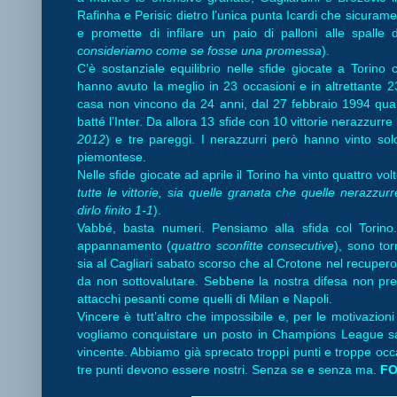
Rafinha e Perisic dietro l’unica punta Icardi che sicuramen
e promette di infilare un paio di palloni alle spalle d
consideriamo come se fosse una promessa
).
C’è sostanziale equilibrio nelle sfide giocate a Torino c
hanno avuto la meglio in 23 occasioni e in altrettante 23 
casa non vincono da 24 anni, dal 27 febbraio 1994 quan
batté l’Inter. Da allora 13 sfide con 10 vittorie nerazzurre 
2012
) e tre pareggi. I nerazzurri però hanno vinto solo
piemontese.
Nelle sfide giocate ad aprile il Torino ha vinto quattro vol
tutte le vittorie, sia quelle granata che quelle nerazzurr
dirlo finito 1-1
).
Vabbé, basta numeri. Pensiamo alla sfida col Torin
appannamento (
quattro sconfitte consecutive
), sono tor
sia al Cagliari sabato scorso che al Crotone nel recuper
da non sottovalutare. Sebbene la nostra difesa non pre
attacchi pesanti come quelli di Milan e Napoli.
Vincere è tutt’altro che impossibile e, per le motivazion
vogliamo conquistare un posto in Champions League sa
vincente. Abbiamo già sprecato troppi punti e troppe occ
tre punti devono essere nostri. Senza se e senza ma.
FO