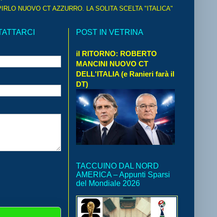
IRLO NUOVO CT AZZURRO. LA SOLITA SCELTA "ITALICA"
TATTARCI
POST IN VETRINA
il RITORNO: ROBERTO
MANCINI NUOVO CT
DELL'ITALIA (e Ranieri farà il
DT)
TACCUINO DAL NORD
AMERICA – Appunti Sparsi
del Mondiale 2026