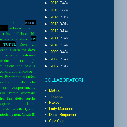
►
2016
(348)
►
2015
(363)
►
2014
(404)
BLOG
o è un
►
2013
(401)
R
O
pertanto rivolto
►
2012
(414)
i tifosi dell’Inter. Mi
UN
►
2011
(432)
rò che diventasse
 TUTTI
.
Dove gli
►
2010
(469)
sentano a casa ma dove
►
2009
(448)
 non si sentano estranei.
►
2008
(467)
volto a tutti gli
 di calcio non solo a
►
2007
(481)
 condivido l’amore per i
i. Pertanto tutti i tifosi
COLLABORATORI
ccetti a patto che
 un comportamento
Mattia
vile. Potete scherzare,
Theseus
iro, fare sfottò purché
Pakos
perino i limiti
e e del rispetto. Questo
Lady Marianne
interisti e non. Grazie!!!
Denis Bergamini
Cip&Ciop