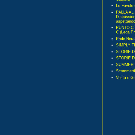
Le Favole 
PALLA AL
Discussio
aspettando 
PUNTO C – 
C (Lega Pr
Prole Nera
SIMPLY T
STORIE D
STORIE D
SUMMER 
Scommetti
Verità e G