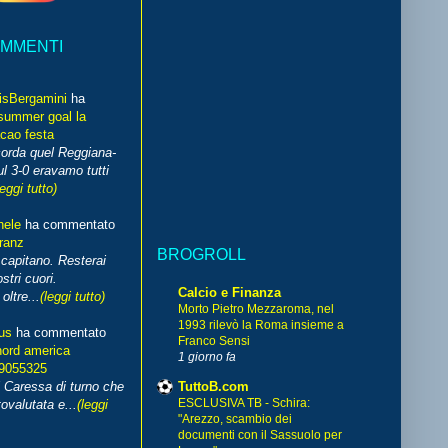
OMMENTI
isBergamini
ha
summer goal la
cao festa
corda quel Reggiana-
l 3-0 eravamo tutti
leggi tutto)
hele
ha commentato
franz
BROGROLL
capitano. Resterai
stri cuori.
Calcio e Finanza
ltre...
(leggi tutto)
Morto Pietro Mezzaroma, nel
1993 rilevò la Roma insieme a
us
ha commentato
Franco Sensi
nord america
1 giorno fa
99055325
TuttoB.com
i Caressa di turno che
ESCLUSIVA TB - Schira:
ovalutata e...
(leggi
"Arezzo, scambio dei
documenti con il Sassuolo per