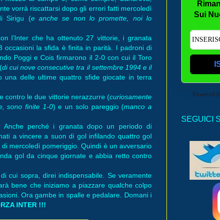
Riman
te vorrà riscattarsi dopo gli errori fatti mercoledì
Sui Nu
i Sirigu (
e anche se non lo promette, noi lo
on l’Inter che ha ottenuto 27 vittorie, i granata
occasioni la sfida è finita in parità. I padroni di
do Poggi e Cois firmarono il 2-0 con cui il Toro
I
(
di cui nove consecutive tra il settembre 1994 e il
 una delle ultime quattro sfide giocate in terra
Powered 
te contro le due vittorie nerazzurre (
curiosamente
e, sono finite 1-0
) e un solo pareggio (
manco a
SEGUICI 
o. Anche perché i granata dopo un periodo di
nati a vincere a suon di gol infilando quattro gol
o di mercoledì pomeriggio. Quindi è un avversario
nda gol da cinque giornate e abbia retto contro
i di cui sopra, direi indispensabile. Se veramente
rà bene che iniziamo a piazzare qualche colpo
asioni. Ora gambe in spalle e pedalare. Domani i
RZA INTER !!!