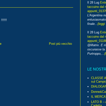
Il 28 Lug
Enti
taccuino dal 
appunti_013
L'Argentina 
entusiasmato
!!!!
finale...
(leggi 
Il 28 Lug
Enti
taccuino dal 
appunti_0118
e
Post più vecchio
@Matrix. E ri
oscurasse la 
Purtroppo,...
(
LE NOST
CLASSE A 
sul Campio
DIALOGA
Donne&Cal
IL MERCA
LATO B – A
Cadetta