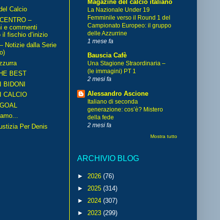
Magazine del calcio italiano
del Calcio
La Nazionale Under 19
Femminile verso il Round 1 del
 CENTRO –
Campionato Europeo: il gruppo
ni e commenti
delle Azzurrine
il fischio d’inizio
1 mese fa
Notizie dalla Serie
o)
Bauscia Cafè
zzurra
Una Stagione Straordinaria –
(le immagini) PT 1
HE BEST
2 mesi fa
I BIDONI
Alessandro Ascione
I CALCIO
Italiano di seconda
GOAL
generazione: cos’è? Mistero
amo...
della fede
2 mesi fa
iustizia Per Denis
Mostra tutto
ARCHIVIO BLOG
►
2026
(76)
►
2025
(314)
►
2024
(307)
►
2023
(299)