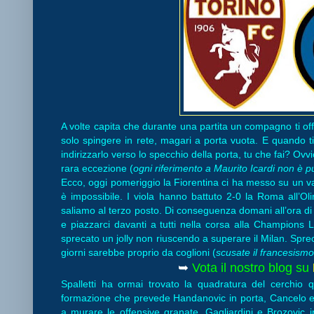
A volte capita che durante una partita un compagno ti offr
solo spingere in rete, magari a porta vuota. E quando t
indirizzarlo verso lo specchio della porta, tu che fai? Ovv
rara eccezione (
ogni riferimento a Maurito Icardi non è
Ecco, oggi pomeriggio la Fiorentina ci ha messo su un va
è impossibile. I viola hanno battuto 2-0 la Roma all’
saliamo al terzo posto. Di conseguenza domani all’ora di
e piazzarci davanti a tutti nella corsa alla Champion
sprecato un jolly non riuscendo a superare il Milan. Spr
giorni sarebbe proprio da coglioni (
scusate il francesismo
➥
Vota il nostro blog su
Spalletti ha ormai trovato la quadratura del cerchio q
formazione che prevede Handanovic in porta, Cancelo e 
a murare le offensive granate, Gagliardini e Brozovi