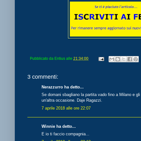
Pubblicato da
Entius
alle
21:34:00
3 commenti:
Nerazzurro ha detto...
Se domani sbagliano la partita vado fino a Milano e g
un'altra occasione. Daje Ragazzi.
7 aprile 2018 alle ore 22:07
Winnie ha detto...
E io ti faccio compagnia...