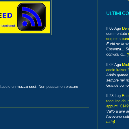
ULTIMI C
Il 06 Ago
Den
commentato
sorpresa cura
E chi se la s
Cosenza... Su
convinti di...
(
Il 02 Ago
Mic
addio kaiser 
Addio grande 
sempre nei no
Grande uomo o
li faccio un mazzo così. Non possiamo sprecare
Il 28 Lug
Enti
taccuino dal 
appunti_014
Vallo a dire a
l'avevano sott
tutto)