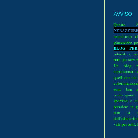
AVVISO
Quest
N
E
R
A
Z
Z
U
R
soprattutto a
piacerebbe pe
BLOG PER
interisti si 
tutti gli altri
Un blog ri
appassionati
quelli con cui
colori nerazzurr
sono ben a
mantengano
sportivo e ci
prendere in g
non si su
dell’educazion
vale per tutti, 