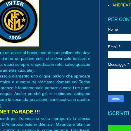
ANDREA P
PER CON
Nome
Email
*
a un assist al bacio, uno di quei palloni che devi
i danno un pallone così, che devi solo toccare e
io, quasi sempre lo spedisci in rete, salvo qualche
Messaggio
*
 puramente casuale
).
ssoio d’argento uno di quei palloni che sprecare
Olimpico e dunque se vinciamo domani col Torino
 pranzo è fondamentale portare a casa i tre punti
s League. Anche perché già in settimana abbiamo
ecare la seconda occasione consecutiva in quattro
).
NET PARADE !!!
ISCRIVITI
uindi per l’ennesima volta riproporrà la stessa
D’Ambrosio esterni difensivi, Miranda e Skriniar
c in mezzo al campo e, come sempre, Candreva,