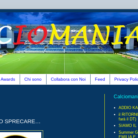
Awards
Chi sono
Collabora con Noi
Feed
Privacy Poli
Calcioman
ADDIO KA
il RITORN
farà il DT)
IO SPRECARE…
SIAMO IL
Summer G
EMILIA E..